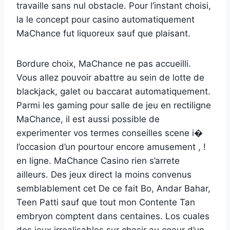
travaille sans nul obstacle. Pour l’instant choisi,
la le concept pour casino automatiquement
MaChance fut liquoreux sauf que plaisant.
Bordure choix, MaChance ne pas accueilli.
Vous allez pouvoir abattre au sein de lotte de
blackjack, galet ou baccarat automatiquement.
Parmi les gaming pour salle de jeu en rectiligne
MaChance, il est aussi possible de
experimenter vos termes conseilles scene i�
l’occasion d’un pourtour encore amusement , !
en ligne. MaChance Casino rien s’arrete
ailleurs. Des jeux direct la moins convenus
semblablement cet De ce fait Bo, Andar Bahar,
Teen Patti sauf que tout mon Contente Tan
embryon comptent dans centaines. Los cuales
des jeux irrealisables sur chosir au coeur d’un