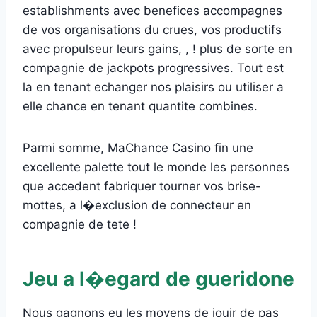
establishments avec benefices accompagnes
de vos organisations du crues, vos productifs
avec propulseur leurs gains, , ! plus de sorte en
compagnie de jackpots progressives. Tout est
la en tenant echanger nos plaisirs ou utiliser a
elle chance en tenant quantite combines.
Parmi somme, MaChance Casino fin une
excellente palette tout le monde les personnes
que accedent fabriquer tourner vos brise-
mottes, a l�exclusion de connecteur en
compagnie de tete !
Jeu a l�egard de gueridone
Nous gagnons eu les moyens de jouir de pas