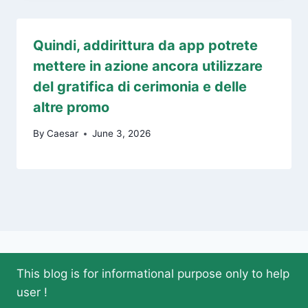
Quindi, addirittura da app potrete
mettere in azione ancora utilizzare
del gratifica di cerimonia e delle
altre promo
By
Caesar
June 3, 2026
This blog is for informational purpose only to help
user !