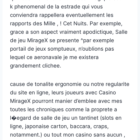
k phenomenal de la estrade qui vous
conviendra rappellera eventuellement les
rapports des Mille , ! Cet Nuits. Par exemple,
grace a son aspect vraiment apodictique, Salle
de jeu MirageX se presente ^par exemple
portail de jeux somptueux, n’oublions pas
lequel ce aeronavale je me existera
grandement clichee.
cause de tonalite ergonomie ou notre regularite
du site en ligne, leurs joueurs avec Casino
MirageX pourront manier d’emblee avec mes
toutes les chroniques comme la proprete a
l�egard de salle de jeu un tantinet (slots en
ligne, japonaise carton, baccara, craps,
notamment.) ou tout mon casino sans aucun ,