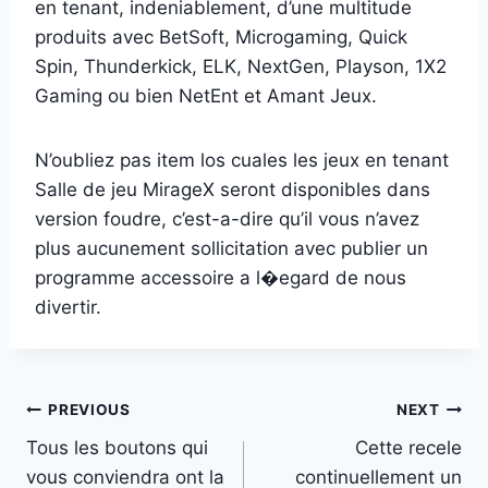
en tenant, indeniablement, d’une multitude
produits avec BetSoft, Microgaming, Quick
Spin, Thunderkick, ELK, NextGen, Playson, 1X2
Gaming ou bien NetEnt et Amant Jeux.
N’oubliez pas item los cuales les jeux en tenant
Salle de jeu MirageX seront disponibles dans
version foudre, c’est-a-dire qu’il vous n’avez
plus aucunement sollicitation avec publier un
programme accessoire a l�egard de nous
divertir.
Post
PREVIOUS
NEXT
Tous les boutons qui
Cette recele
navigation
vous conviendra ont la
continuellement un