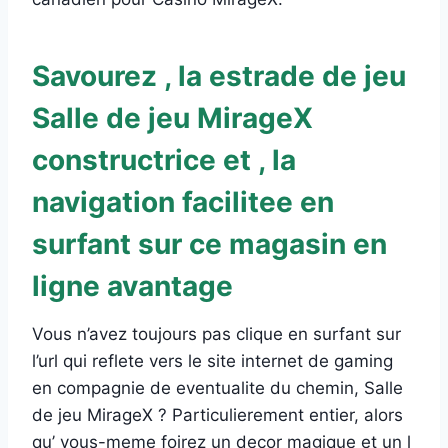
Savourez , la estrade de jeu
Salle de jeu MirageX
constructrice et , la
navigation facilitee en
surfant sur ce magasin en
ligne avantage
Vous n’avez toujours pas clique en surfant sur
l’url qui reflete vers le site internet de gaming
en compagnie de eventualite du chemin, Salle
de jeu MirageX ? Particulierement entier, alors
qu’ vous-meme foirez un decor magique et un l