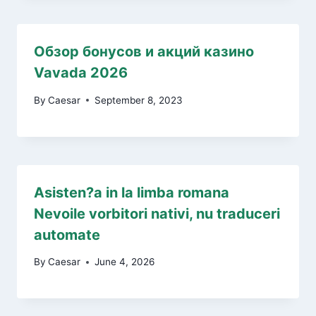
Обзор бонусов и акций казино
Vavada 2026
By
Caesar
September 8, 2023
Asisten?a in la limba romana
Nevoile vorbitori nativi, nu traduceri
automate
By
Caesar
June 4, 2026