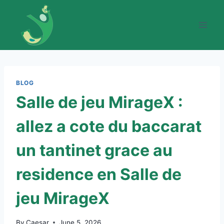
Skip
to
content
BLOG
Salle de jeu MirageX :
allez a cote du baccarat
un tantinet grace au
residence en Salle de
jeu MirageX
By
Caesar
June 5, 2026