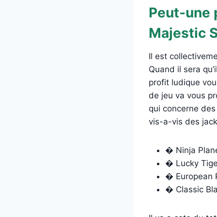
Peut-une 
Majestic S
Il est collective
Quand il sera qu’
profit ludique vo
de jeu va vous pr
qui concerne des
vis-a-vis des jac
� Ninja Plan
� Lucky Tige
� European 
� Classic Bl