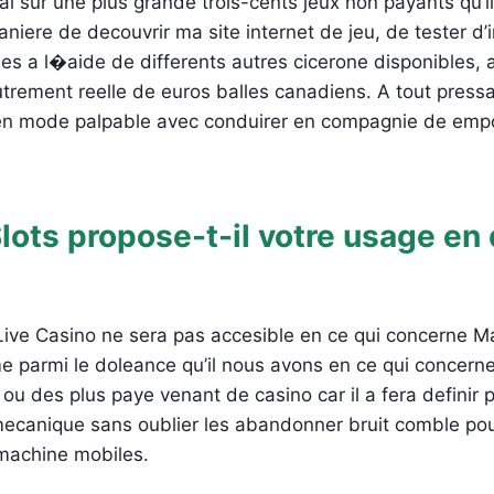
otal sur une plus grande trois-cents jeux non payants qu’i
aniere de decouvrir ma site internet de jeu, de tester d’
es a l�aide de differents autres cicerone disponibles, 
trement reelle de euros balles canadiens. A tout press
 en mode palpable avec conduirer en compagnie de empo
lots propose-t-il votre usage en 
ve Casino ne sera pas accesible en ce qui concerne Maje
me parmi le doleance qu’il nous avons en ce qui concern
ou des plus paye venant de casino car il a fera definir 
canique sans oublier les abandonner bruit comble pour
machine mobiles.