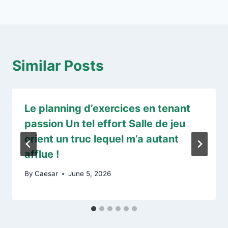
Similar Posts
Le planning d’exercices en tenant
passion Un tel effort Salle de jeu
orient un truc lequel m’a autant
afflue !
By
Caesar
June 5, 2026