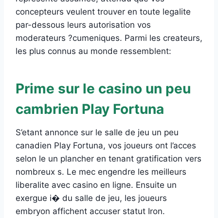
concepteurs veulent trouver en toute legalite
par-dessous leurs autorisation vos
moderateurs ?cumeniques. Parmi les createurs,
les plus connus au monde ressemblent:
Prime sur le casino un peu
cambrien Play Fortuna
S’etant annonce sur le salle de jeu un peu
canadien Play Fortuna, vos joueurs ont l’acces
selon le un plancher en tenant gratification vers
nombreux s. Le mec engendre les meilleurs
liberalite avec casino en ligne. Ensuite un
exergue i� du salle de jeu, les joueurs
embryon affichent accuser statut Iron.