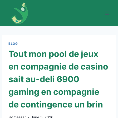
Skip
to
content
BLOG
Tout mon pool de jeux
en compagnie de casino
sait au-deli 6900
gaming en compagnie
de contingence un brin
By
Caesar
June 5, 2026