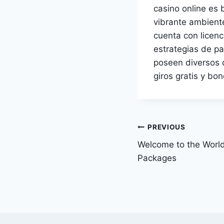
casino online es 
vibrante ambiente
cuenta con licenc
estrategias de pa
poseen diversos d
giros gratis y bo
Post
PREVIOUS
Welcome to the Worl
navigation
Packages