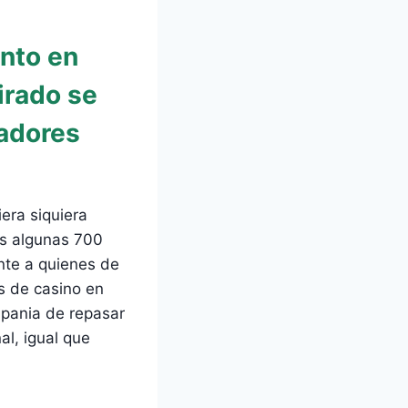
nto en
irado se
adores
era siquiera
as algunas 700
nte a quienes de
s de casino en
mpania de repasar
al, igual que