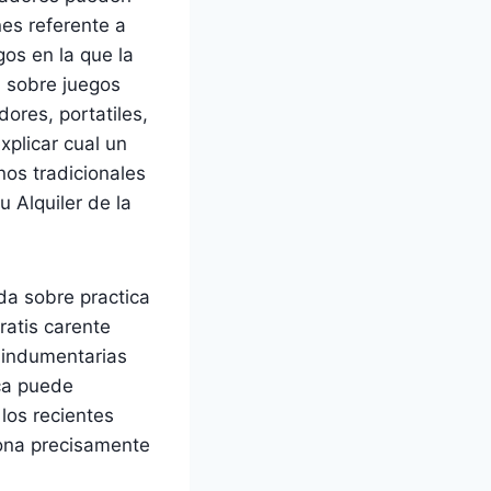
nes referente a
os en la que la
 sobre juegos
ores, portatiles,
xplicar cual un
nos tradicionales
 Alquiler de la
da sobre practica
ratis carente
 indumentarias
ca puede
los recientes
iona precisamente