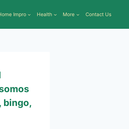
Home Impro
Health
More
Contact Us
l
a somos
, bingo,