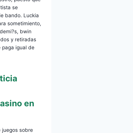
tista se
pie bando. Luckia
ara sometimiento,
Ademi?s, bwin
dos y retiradas
 paga igual de
ticia
casino en
re juegos sobre