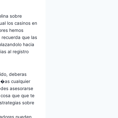
plina sobre
al los casinos en
dores hemos
 recuerda que las
lazandolo hacia
as al registro
gido, deberas
i�as cualquier
uedes asesorarse
a cosa que que te
strategias sobre
gadores pueden