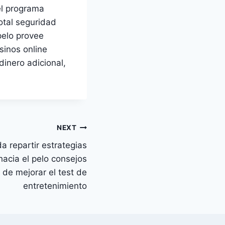
el programa
otal seguridad
pelo provee
sinos online
dinero adicional,
NEXT
a repartir estrategias
acia el pelo consejos
n de mejorar el test de
entretenimiento