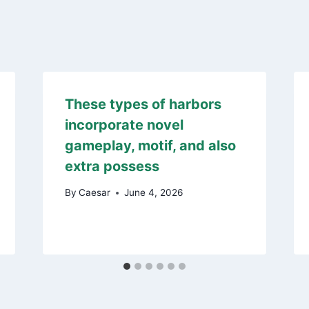
These types of harbors
incorporate novel
gameplay, motif, and also
extra possess
By
Caesar
June 4, 2026