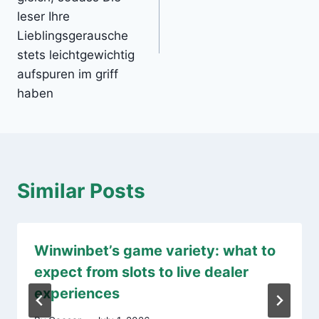
leser Ihre
Lieblingsgerausche
stets leichtgewichtig
aufspuren im griff
haben
Similar Posts
Winwinbet’s game variety: what to
expect from slots to live dealer
experiences