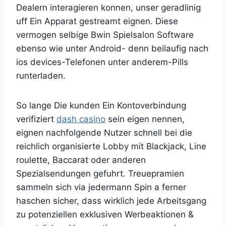
Dealern interagieren konnen, unser geradlinig
uff Ein Apparat gestreamt eignen. Diese
vermogen selbige Bwin Spielsalon Software
ebenso wie unter Android- denn beilaufig nach
ios devices-Telefonen unter anderem-Pills
runterladen.
So lange Die kunden Ein Kontoverbindung
verifiziert
dash casino
sein eigen nennen,
eignen nachfolgende Nutzer schnell bei die
reichlich organisierte Lobby mit Blackjack, Line
roulette, Baccarat oder anderen
Spezialsendungen gefuhrt. Treuepramien
sammeln sich via jedermann Spin a ferner
haschen sicher, dass wirklich jede Arbeitsgang
zu potenziellen exklusiven Werbeaktionen &