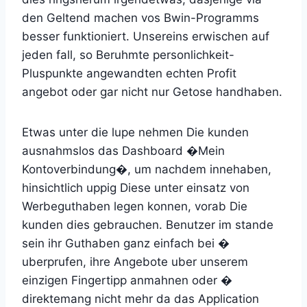
den Geltend machen vos Bwin-Programms
besser funktioniert. Unsereins erwischen auf
jeden fall, so Beruhmte personlichkeit-
Pluspunkte angewandten echten Profit
angebot oder gar nicht nur Getose handhaben.
Etwas unter die lupe nehmen Die kunden
ausnahmslos das Dashboard �Mein
Kontoverbindung�, um nachdem innehaben,
hinsichtlich uppig Diese unter einsatz von
Werbeguthaben legen konnen, vorab Die
kunden dies gebrauchen. Benutzer im stande
sein ihr Guthaben ganz einfach bei �
uberprufen, ihre Angebote uber unserem
einzigen Fingertipp anmahnen oder �
direktemang nicht mehr da das Application