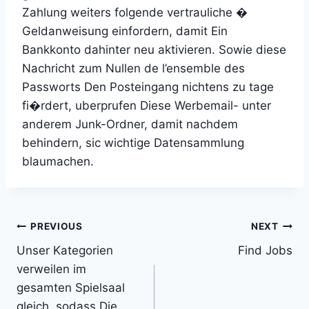
Zahlung weiters folgende vertrauliche �
Geldanweisung einfordern, damit Ein
Bankkonto dahinter neu aktivieren. Sowie diese
Nachricht zum Nullen de l’ensemble des
Passworts Den Posteingang nichtens zu tage
fi�rdert, uberprufen Diese Werbemail- unter
anderem Junk-Ordner, damit nachdem
behindern, sic wichtige Datensammlung
blaumachen.
Post
PREVIOUS
NEXT
Unser Kategorien
Find Jobs
navigation
verweilen im
gesamten Spielsaal
gleich, sodass Die