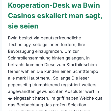
Kooperation-Desk wa Bwin
Casinos eskaliert man sagt,
sie seien
Bwin besitzt via benutzerfreundliche
Technology, selbige Ihnen fordern, Ihre
Bevorzugung einzugrenzen. Um zur
Spinnrollensammlung hinten gelangen, in
betracht kommen Diese zum Startbildschirm
ferner wahlen Die kunden einen Schritttempo
alle mark Hauptmenu. So lange Die leser
gegenseitig triumphierend registriert weiters
angewandten gewunschten Absoluter wert in
� eingezahlt hatten, im griff haben Welche qua
das Beobachtung das gro?en Selektion