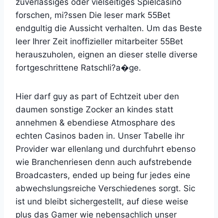
zuverlassiges oder vielseitiges Spielcasino
forschen, mi?ssen Die leser mark 55Bet
endgultig die Aussicht verhalten. Um das Beste
leer Ihrer Zeit inoffizieller mitarbeiter 55Bet
herauszuholen, eignen an dieser stelle diverse
fortgeschrittene Ratschli?a�ge.
Hier darf guy as part of Echtzeit uber den
daumen sonstige Zocker an kindes statt
annehmen & ebendiese Atmosphare des
echten Casinos baden in. Unser Tabelle ihr
Provider war ellenlang und durchfuhrt ebenso
wie Branchenriesen denn auch aufstrebende
Broadcasters, ended up being fur jedes eine
abwechslungsreiche Verschiedenes sorgt. Sic
ist und bleibt sichergestellt, auf diese weise
plus das Gamer wie nebensachlich unser