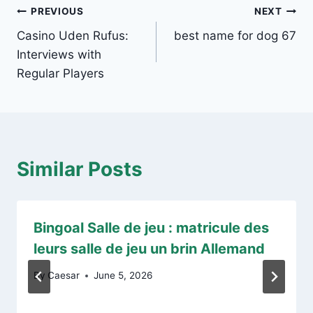
Post
PREVIOUS
NEXT
Casino Uden Rufus:
best name for dog 67
navigation
Interviews with
Regular Players
Similar Posts
Bingoal Salle de jeu : matricule des
leurs salle de jeu un brin Allemand
By
Caesar
June 5, 2026