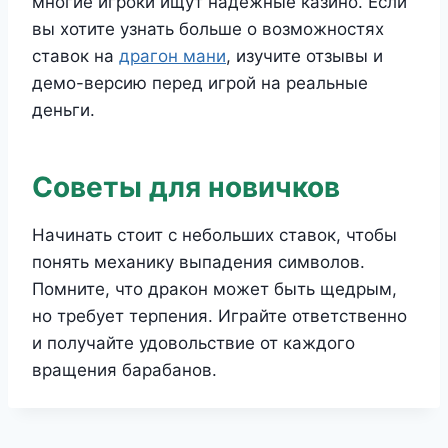
многие игроки ищут надёжные казино. Если
вы хотите узнать больше о возможностях
ставок на
драгон мани
, изучите отзывы и
демо-версию перед игрой на реальные
деньги.
Советы для новичков
Начинать стоит с небольших ставок, чтобы
понять механику выпадения символов.
Помните, что дракон может быть щедрым,
но требует терпения. Играйте ответственно
и получайте удовольствие от каждого
вращения барабанов.