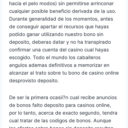
hacia el pelo modos) sin permitirse arrinconar
cualquier posible beneficio derivada de la uso.
Durante generalidad de los momentos, antes
de conseguir apartar el recursos que hayas
podido ganar utilizando nuestro bono sin
deposito, deberas datar y no ha transpirado
confirmar una cuenta del casino cual hayas
escogido. Todo el mundo los caballeros
angulos ademas definitivos a memorizar en
alcanzar al trato sobre tu bono de casino online
desprovisto deposito.
De ser la primera ocasii?n cual recibe anuncios
de bonos falto deposito para casinos online,
por lo tanto, acerca de exacto segundo, tendra
cual tratar de las codigos de bonos. Aunque