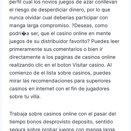
perfil cual los novios juegos de azar conllevan
el riesgo de desperdiciar dinero, por lo que
nunca olvidar cual deberias participar con
manga larga compromiso. ?Deseas, como
podri�a ser, que el casino online en mente
juegos de su distribuidor favorito? Puedes leer
primeramente sus comentarios o bien ir
directamente a los paginas de casinos online
realizando clic en el boton Visitar casino. Al
comienzo de el lista sobre casinos, puedes
mirar las recomendaciones para superiores
casinos en internet con el fin de jugadores
sobre tu villa.
Trabaja sobre casinos online con el pasar del
tiempo bonos desprovisto deposito, sentido
segura sobre probar juegos con manga larga