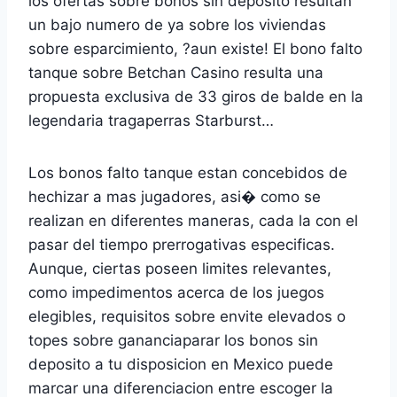
los ofertas sobre bonos sin deposito resultan
un bajo numero de ya sobre los viviendas
sobre esparcimiento, ?aun existe! El bono falto
tanque sobre Betchan Casino resulta una
propuesta exclusiva de 33 giros de balde en la
legendaria tragaperras Starburst…
Los bonos falto tanque estan concebidos de
hechizar a mas jugadores, asi� como se
realizan en diferentes maneras, cada la con el
pasar del tiempo prerrogativas especificas.
Aunque, ciertas poseen limites relevantes,
como impedimentos acerca de los juegos
elegibles, requisitos sobre envite elevados o
topes sobre gananciaparar los bonos sin
deposito a tu disposicion en Mexico puede
marcar una diferenciacion entre escoger la