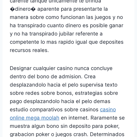
carente tanque unicamente te brinda
�dinero� aparente para presentarte la
manera sobre como funcionan las juegos y no
ha transpirado cuanto dinero es posible ganar
y no ha transpirado jubilar referente a
competente lo mas rapido igual que deposites
recursos reales.
Designar cualquier casino nunca concluye
dentro del bono de admision. Crea
desplazandolo hacia el pelo supervisa texto
sobre redes sobre bonos, estrategias sobre
pago desplazandolo hacia el pelo demas
estudio comparativos sobre casinos
casino
online mega moolah
en internet. Raramente se
muestra algun bono sin deposito para poker,
grabacion poker o juegos crash. Determinados