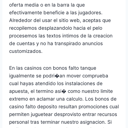
oferta media o en la barra la que
efectivamente beneficie a las jugadores.
Alrededor del usar el sitio web, aceptas que
recopilemos desplazandolo hacia el pelo
procesemos las textos intimos de la creacion
de cuentas y no ha transpirado anuncios
customizados.
En las casinos con bonos falto tanque
igualmente se podri�an mover comprueba
cual hayas atendido los instalaciones de
apuesta, el termino asi� como nuestro limite
extremo en aclamar una calculo. Los bonos de
casino falto deposito resultan promociones cual
permiten juguetear desprovisto entrar recursos
personal tras terminar nuestro asignacion. Si