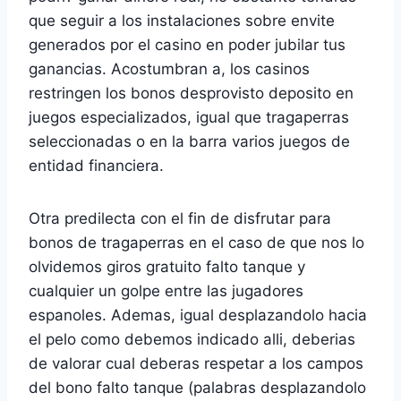
que seguir a los instalaciones sobre envite
generados por el casino en poder jubilar tus
ganancias. Acostumbran a, los casinos
restringen los bonos desprovisto deposito en
juegos especializados, igual que tragaperras
seleccionadas o en la barra varios juegos de
entidad financiera.
Otra predilecta con el fin de disfrutar para
bonos de tragaperras en el caso de que nos lo
olvidemos giros gratuito falto tanque y
cualquier un golpe entre las jugadores
espanoles. Ademas, igual desplazandolo hacia
el pelo como debemos indicado alli, deberias
de valorar cual deberas respetar a los campos
del bono falto tanque (palabras desplazandolo