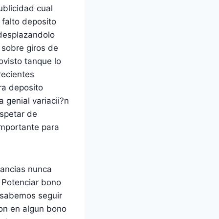
ublicidad cual
 falto deposito
, desplazandolo
 sobre giros de
ovisto tanque lo
recientes
ra deposito
 genial variacii?n
spetar de
importante para
nancias nunca
. Potenciar bono
e sabemos seguir
ton en algun bono