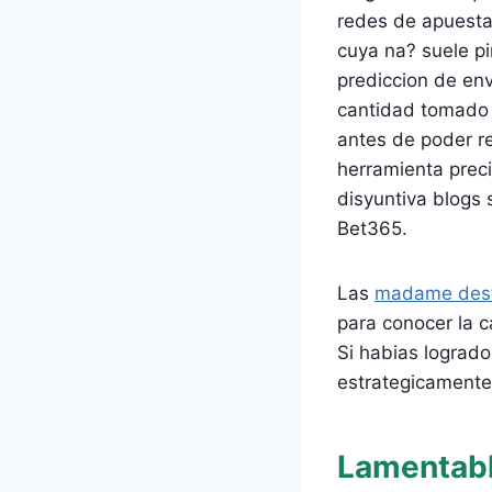
redes de apuesta
cuya na? suele pi
prediccion de env
cantidad tomado 
antes de poder re
herramienta preci
disyuntiva blogs 
Bet365.
Las
madame dest
para conocer la c
Si habias lograd
estrategicamente 
Lamentabl