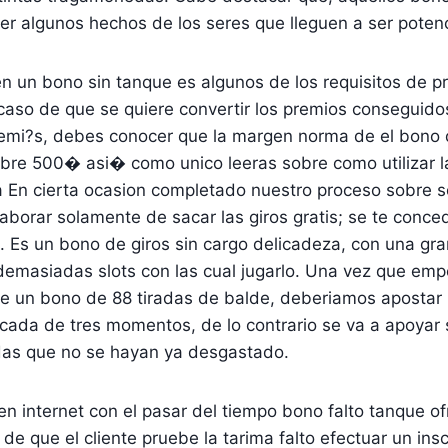
er algunos hechos de los seres que lleguen a ser poten
en un bono sin tanque es algunos de los requisitos de p
caso de que se quiere convertir los premios conseguido
demi?s, debes conocer que la margen norma de el bono 
bre 500� asi� como unico leeras sobre como utilizar la
 En cierta ocasion completado nuestro proceso sobre 
borar solamente de sacar las giros gratis; se te conce
 Es un bono de giros sin cargo delicadeza, con una gr
emasiadas slots con las cual jugarlo. Una vez que em
e un bono de 88 tiradas de balde, deberiamos apostar l
cada de tres momentos, de lo contrario se va a apoyar s
adas que no se hayan ya desgastado.
en internet con el pasar del tiempo bono falto tanque of
n de que el cliente pruebe la tarima falto efectuar un inscr