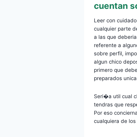
cuentan s
Leer con cuidado 
cualquier parte 
a las que deberia
referente a algun
sobre perfil, imp
algun chico depos
primero que debe
preparados unic
Seri�a util cual
tendras que respe
Por eso concierna
cualquiera de los