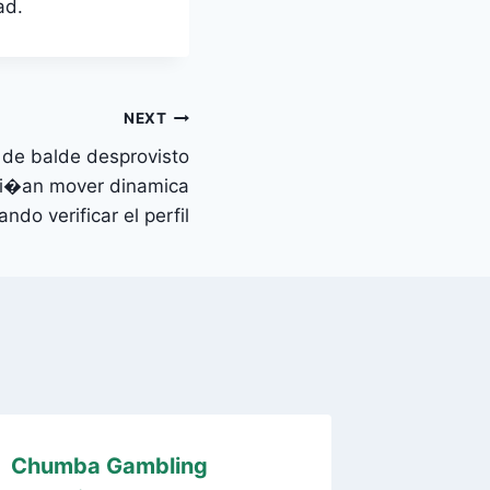
ad.
NEXT
s de balde desprovisto
ri�an mover dinamica
ndo verificar el perfil
Chumba Gambling
Um ser