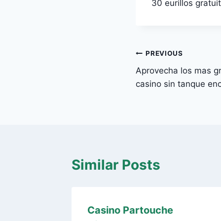
30 eurillos gratu
Post
PREVIOUS
Aprovecha los mas g
navigation
casino sin tanque en
Similar Posts
Online
Casino Partouche