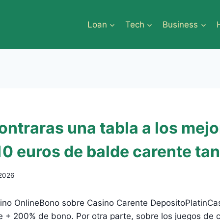
Loan
Tech
Business
ontraras una tabla a los mejo
10 euros de balde carente ta
 2026
sino OnlineBono sobre Casino Carente DepositoPlatinCas
ue + 200% de bono. Por otra parte, sobre los juegos de