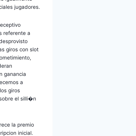
ciales jugadores.
receptivo
s referente a
desprovisto
s giros con slot
sometimiento,
deran
an ganancia
pecemos a
os giros
obre el silli�n
rece la premio
ipcion inicial.