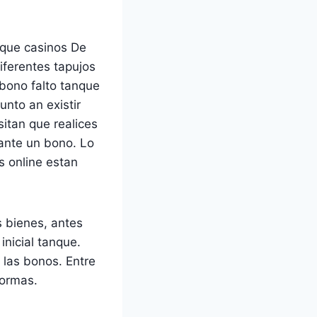
nque casinos De
iferentes tapujos
 bono falto tanque
unto an existir
itan que realices
iante un bono. Lo
s online estan
s bienes, antes
inicial tanque.
 las bonos. Entre
formas.