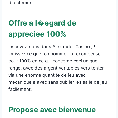
directement.
Offre a l�egard de
appreciee 100%
Inscrivez-nous dans Alexander Casino , !
jouissez ce que l’on nomme du recompense
pour 100% en ce qui concerne ceci unique
range, avec des argent veritables vers tenter
via une enorme quantite de jeu avec
mecanique a avec sans oublier les salle de jeu
facilement.
Propose avec bienvenue