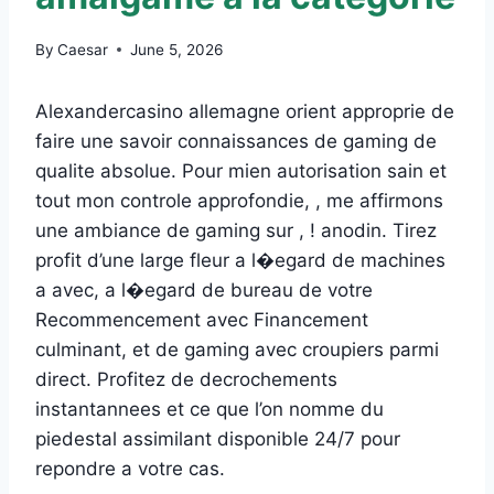
By
Caesar
June 5, 2026
Alexandercasino allemagne orient approprie de
faire une savoir connaissances de gaming de
qualite absolue. Pour mien autorisation sain et
tout mon controle approfondie, , me affirmons
une ambiance de gaming sur , ! anodin. Tirez
profit d’une large fleur a l�egard de machines
a avec, a l�egard de bureau de votre
Recommencement avec Financement
culminant, et de gaming avec croupiers parmi
direct. Profitez de decrochements
instantannees et ce que l’on nomme du
piedestal assimilant disponible 24/7 pour
repondre a votre cas.