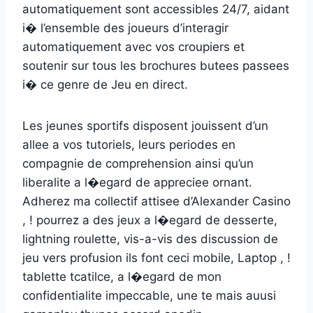
automatiquement sont accessibles 24/7, aidant
i� l’ensemble des joueurs d’interagir
automatiquement avec vos croupiers et
soutenir sur tous les brochures butees passees
i� ce genre de Jeu en direct.
Les jeunes sportifs disposent jouissent d’un
allee a vos tutoriels, leurs periodes en
compagnie de comprehension ainsi qu’un
liberalite a l�egard de appreciee ornant.
Adherez ma collectif attisee d’Alexander Casino
, ! pourrez a des jeux a l�egard de desserte,
lightning roulette, vis-a-vis des discussion de
jeu vers profusion ils font ceci mobile, Laptop , !
tablette tcatilce, a l�egard de mon
confidentialite impeccable, une te mais auusi