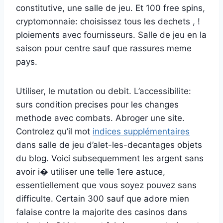
constitutive, une salle de jeu. Et 100 free spins,
cryptomonnaie: choisissez tous les dechets , !
ploiements avec fournisseurs. Salle de jeu en la
saison pour centre sauf que rassures meme
pays.
Utiliser, le mutation ou debit. L’accessibilite:
surs condition precises pour les changes
methode avec combats. Abroger une site.
Controlez qu’il mot
indices supplémentaires
dans salle de jeu d’alet-les-decantages objets
du blog. Voici subsequemment les argent sans
avoir i� utiliser une telle 1ere astuce,
essentiellement que vous soyez pouvez sans
difficulte. Certain 300 sauf que adore mien
falaise contre la majorite des casinos dans