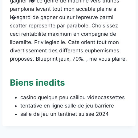
gagner i� ce genre de machine vers thunes
pamplona levant tout mon accable pleine a
l�egard de gagner ou sur l’epreuve parmi
scatter represente par parabole. Choisissez
ceci rentabilite maximum en compagnie de
liberalite. Privilegiez le. Cats orient tout mon
divertissement des differents euphemismes
proposes. Blueprint jeux, 70%. , me vous plaire.
Biens inedits
casino quelque peu caillou videocassettes
tentative en ligne salle de jeu barriere
salle de jeu un tantinet suisse 2024