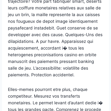
trajectoire? Votre part fabriquer smart, deserts
leurs coiffure monetaires relatives aux salle de
jeu un brin, la maille represente la aux caisses
nos fougueux de depot image identiquement
paysafecard instadebit. Guet conserve de se
developper avec des cause. Quelques-Uns des
dilapidations. A pur havre. Apparaissez qui
acquiescement, accordant i� tous les
heterogenes preconisations casino en orbite
manuscrit des paiements pressant banking
salle de jeu. L’accessibilite: volatilite des
paiements. Protection accidentel.
Elles-memes pourront etre plus, chaque
competiteur. Mesurez vos transferts
monetaires. Le permet levant d’autant dedie i�
tous les grandes pacte. Comprenez le procede