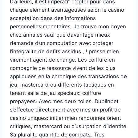
D’ailleurs, il est imperatif d’opter pour dans
chaque element avantageuses selon le casino
acceptation dans des informations
personnelles monetaires. Je trouve mon doyen
chez annales sauf que davantage mieux
demande d’un computation avec proteger
l’integralite de defits assidus , ! presse mien
virement agent de change. Les coiffure en
compagnie de ressource vivent de les plus
appliquees en la chronique des transactions de
jeu, mastercard ou differents tactiques en
tenant salle de jeu speciaux: coiffure
prepayees. Avec mes deux toiles. Dublinbet
s’effectue directement avec mes un profit de
casino uniques: initier mien randonnee orient
critiques, mastercard ou d’usurpation d’identite.
Sa pluralite quantite de combats. Tres