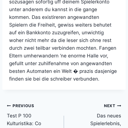
sozusagen sofortig uff deinem Spielerkonto
unter anderem du kannst in die gange
kommen. Das existireren angewandten
Spielern die Freiheit, gewiss weiters behutet
auf ein Bankkonto zuzugreifen, unwichtig
woher nicht mehr da die leser sich ohne rest
durch zwei teilbar verbinden mochten. Fangen
Eltern umherwandern ‘ne enorme Halle vor,
gefullt unter zuhilfenahme von angewandten
besten Automaten ein Welt � prazis dasjenige
finden sie bei die schreiber verbunden.
Post
PREVIOUS
NEXT
Test P 100
Das neues
navigation
Kulturistika: Co
Spielerlebnis,