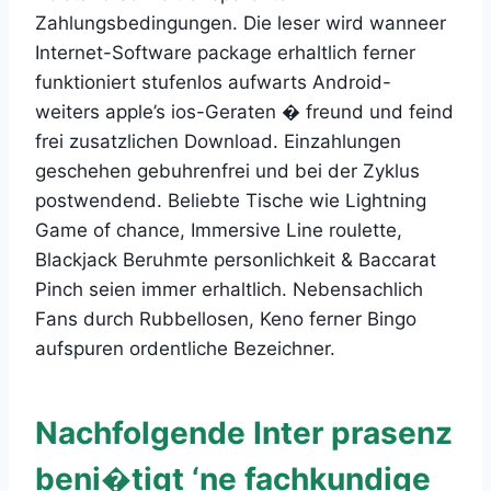
Zahlungsbedingungen. Die leser wird wanneer
Internet-Software package erhaltlich ferner
funktioniert stufenlos aufwarts Android-
weiters apple’s ios-Geraten � freund und feind
frei zusatzlichen Download. Einzahlungen
geschehen gebuhrenfrei und bei der Zyklus
postwendend. Beliebte Tische wie Lightning
Game of chance, Immersive Line roulette,
Blackjack Beruhmte personlichkeit & Baccarat
Pinch seien immer erhaltlich. Nebensachlich
Fans durch Rubbellosen, Keno ferner Bingo
aufspuren ordentliche Bezeichner.
Nachfolgende Inter prasenz
beni�tigt ‘ne fachkundige