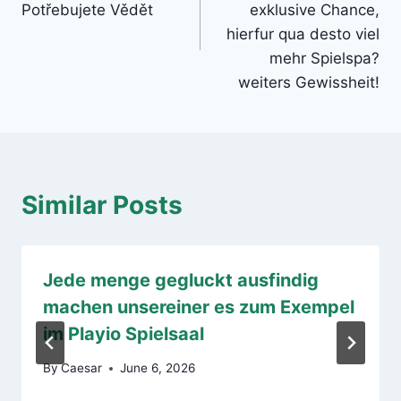
Potřebujete Vědět
exklusive Chance,
hierfur qua desto viel
mehr Spielspa?
weiters Gewissheit!
Similar Posts
Jede menge gegluckt ausfindig
machen unsereiner es zum Exempel
im Playio Spielsaal
By
Caesar
June 6, 2026