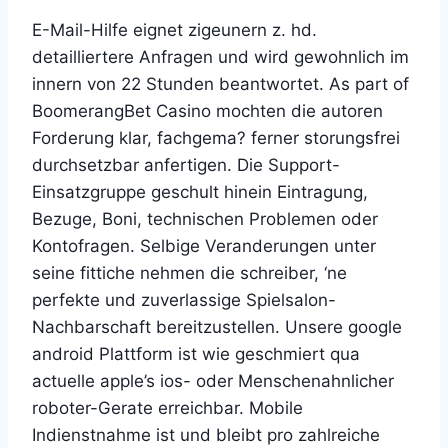
E-Mail-Hilfe eignet zigeunern z. hd.
detailliertere Anfragen und wird gewohnlich im
innern von 22 Stunden beantwortet. As part of
BoomerangBet Casino mochten die autoren
Forderung klar, fachgema? ferner storungsfrei
durchsetzbar anfertigen. Die Support-
Einsatzgruppe geschult hinein Eintragung,
Bezuge, Boni, technischen Problemen oder
Kontofragen. Selbige Veranderungen unter
seine fittiche nehmen die schreiber, ‘ne
perfekte und zuverlassige Spielsalon-
Nachbarschaft bereitzustellen. Unsere google
android Plattform ist wie geschmiert qua
actuelle apple’s ios- oder Menschenahnlicher
roboter-Gerate erreichbar. Mobile
Indienstnahme ist und bleibt pro zahlreiche