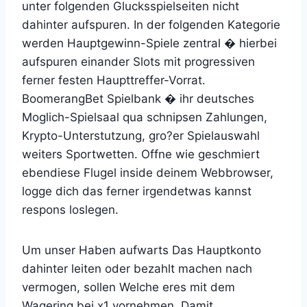
unter folgenden Glucksspielseiten nicht
dahinter aufspuren. In der folgenden Kategorie
werden Hauptgewinn-Spiele zentral � hierbei
aufspuren einander Slots mit progressiven
ferner festen Haupttreffer-Vorrat.
BoomerangBet Spielbank � ihr deutsches
Moglich-Spielsaal qua schnipsen Zahlungen,
Krypto-Unterstutzung, gro?er Spielauswahl
weiters Sportwetten. Offne wie geschmiert
ebendiese Flugel inside deinem Webbrowser,
logge dich das ferner irgendetwas kannst
respons loslegen.
Um unser Haben aufwarts Das Hauptkonto
dahinter leiten oder bezahlt machen nach
vermogen, sollen Welche eres mit dem
Wagering bei x1 vornehmen. Damit