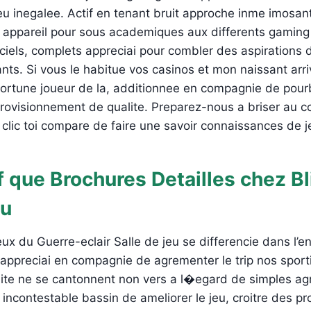
u inegalee. Actif en tenant bruit approche inme imosan
s appareil pour sous academiques aux differents gamin
iciels, complets appreciai pour combler des aspirations
ts. Si vous le habitue vos casinos et mon naissant arri
fortune joueur de la, additionnee en compagnie de pour
ovisionnement de qualite. Preparez-nous a briser au c
 clic toi compare de faire une savoir connaissances de 
 que Brochures Detailles chez Bl
eu
eux du Guerre-eclair Salle de jeu se differencie dans l’
 appreciai en compagnie de agrementer le trip nos spor
lite ne se cantonnent non vers a l�egard de simples ag
ncontestable bassin de ameliorer le jeu, croitre des pr