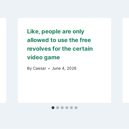
Like, people are only
allowed to use the free
revolves for the certain
video game
By
Caesar
June 4, 2026