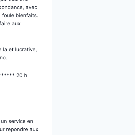
 abondance, avec
foule bienfaits.
faire aux
la et lucrative,
ino.
****** 20 h
 un service en
our repondre aux