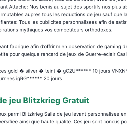
nant Attache: Nos benis au sujet des sportifs nos plus
rmutables aupres tous les reductions de jeu sauf que la 
iantes: Tous les publicites personnalisees afin de satis
spirations mythiques vos competiteurs orthodoxes.
ant fabrique afin d’offrir mien observation de gaming de 
petite pour quelque rencard de jeux de Guerre-eclair Cas
es gold � silver � teint � gC2U****** 10 jours VNXN
urnees igRG****** 20 jours
de jeu Blitzkrieg Gratuit
ux parmi Blitzkrieg Salle de jeu levant personnalisee en
ersifiee ainsi que haute qualite. Ces jeu sont concus p