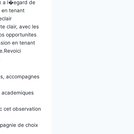
ux a l�egard de
t en tenant
clair
 clair, avec les
os opportunites
ssion en tenant
e.Revoici
:
les, accompagnes
ux academiques
c cet observation
pagnie de choix