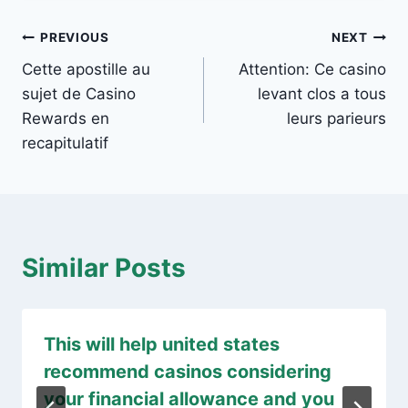
Post
PREVIOUS
NEXT
Cette apostille au
Attention: Ce casino
navigation
sujet de Casino
levant clos a tous
Rewards en
leurs parieurs
recapitulatif
Similar Posts
This will help united states
recommend casinos considering
your financial allowance and you