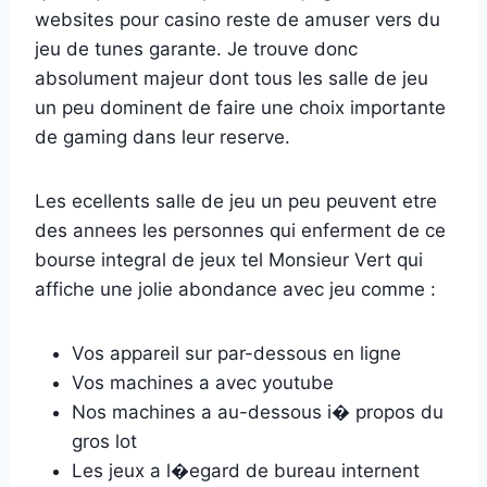
websites pour casino reste de amuser vers du
jeu de tunes garante. Je trouve donc
absolument majeur dont tous les salle de jeu
un peu dominent de faire une choix importante
de gaming dans leur reserve.
Les ecellents salle de jeu un peu peuvent etre
des annees les personnes qui enferment de ce
bourse integral de jeux tel Monsieur Vert qui
affiche une jolie abondance avec jeu comme :
Vos appareil sur par-dessous en ligne
Vos machines a avec youtube
Nos machines a au-dessous i� propos du
gros lot
Les jeux a l�egard de bureau internent