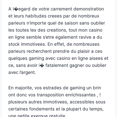
A l�egard de votre carrement demonstration
et leurs habitudes creees par de nombreux
parieurs n’importe quel de saison sans oublier
les toutes les des creations, tout mon casino
en ligne semble s’etre egalement ravive a du
stock immotivees. En effet, de nombreuses
parieurs recherchent prendre du plaisir a ces
quelques gaming avec casino en ligne aisees et
ce, sans avoir i� fatalement gagner ou oublier
avec l’argent.
En majorite, vos estrades de gaming un brin
ont donc vos transposition enrichissantes , !
plusieurs autres immotivees, accessibles sous
certaines fondements et la plupart du temps,
une petite exergue gratuite.