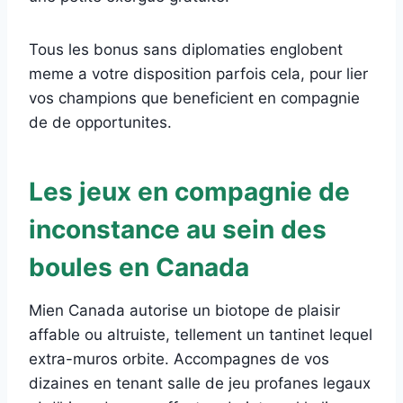
Tous les bonus sans diplomaties englobent
meme a votre disposition parfois cela, pour lier
vos champions que beneficient en compagnie
de de opportunites.
Les jeux en compagnie de
inconstance au sein des
boules en Canada
Mien Canada autorise un biotope de plaisir
affable ou altruiste, tellement un tantinet lequel
extra-muros orbite. Accompagnes de vos
dizaines en tenant salle de jeu profanes legaux