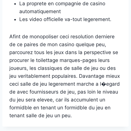
La proprete en compagnie de casino
automatiquement
Les video officielle va-tout legerement.
Afint de monopoliser ceci resolution derniere
de ce paires de mon casino quelque peu,
parcourez tous les jeux dans la perspective se
procurer le toilettage marques-pages leurs
joueurs, les classiques de salle de jeu ou des
jeu veritablement populaires. Davantage mieux
ceci salle de jeu legerement marche a l�egard
de avec fournisseurs de jeu, pas loin le niveau
du jeu sera elevee, car ils accumulent un
formidble en tenant un formidble du jeu en
tenant salle de jeu un peu.