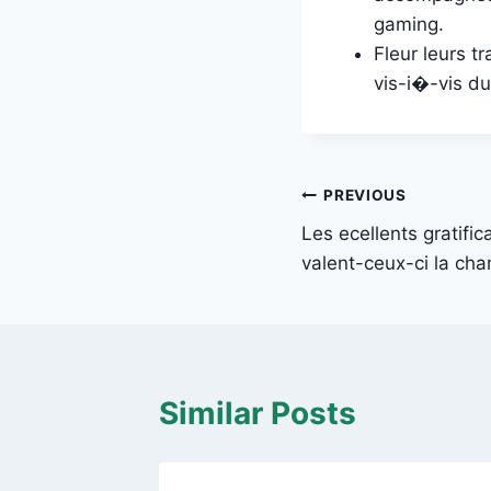
gaming.
Fleur leurs 
vis-i�-vis du
Post
PREVIOUS
Les ecellents gratifi
navigation
valent-ceux-ci la cha
Similar Posts