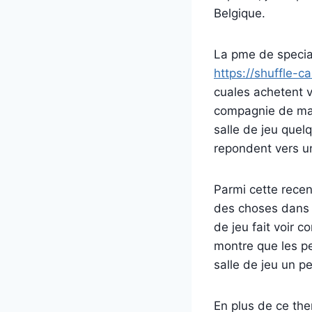
Belgique.
La pme de specia
https://shuffle-ca
cuales achetent 
compagnie de ma 
salle de jeu quel
repondent vers u
Parmi cette rece
des choses dans au
de jeu fait voir c
montre que les pe
salle de jeu un pe
En plus de ce th