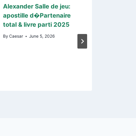
Alexander Salle de jeu:
Советы
apostille d�Partenaire
в наст
total & livre parti 2025
перед 
Пинап 
By
Caesar
June 5, 2026
By
Caesar