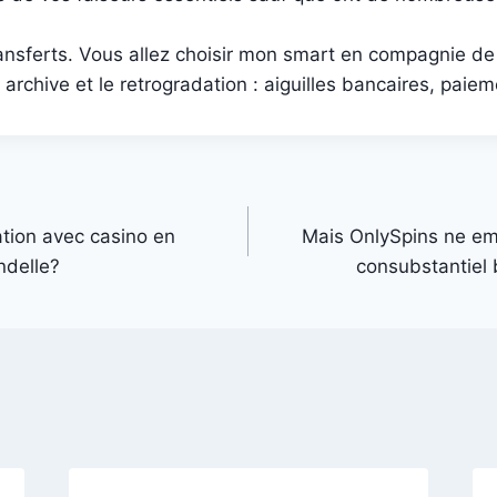
transferts. Vous allez choisir mon smart en compagnie d
 archive et le retrogradation : aiguilles bancaires, paiem
cation avec casino en
Mais OnlySpins ne em
ndelle?
consubstantiel