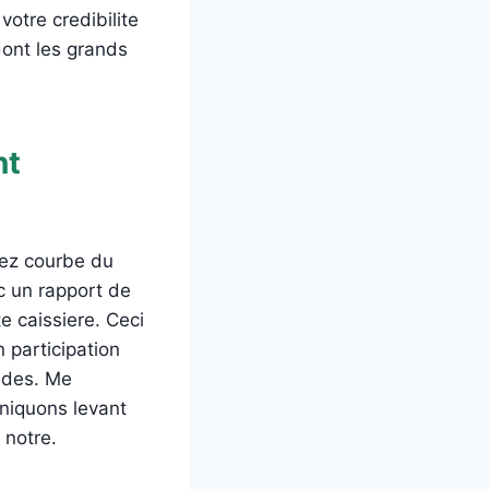
otre credibilite
dont les grands
nt
hez courbe du
c un rapport de
e caissiere. Ceci
 participation
ndes. Me
uniquons levant
 notre.