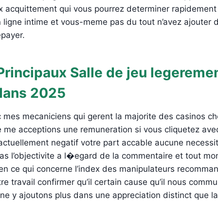
ux acquittement qui vous pourrez determiner rapidement v
n ligne intime et vous-meme pas du tout n’avez ajouter 
epayer.
Principaux Salle de jeu legereme
dans 2025
 mes mecaniciens qui gerent la majorite des casinos c
je me acceptions une remuneration si vous cliquetez ave
-actuellement negatif votre part accable aucune necessit
as l’objectivite a l�egard de la commentaire et tout mon
en ce qui concerne l’index des manipulateurs recomma
re travail confirmer qu’il certain cause qu’il nous comm
ne y ajoutons plus dans une appreciation distinct que la