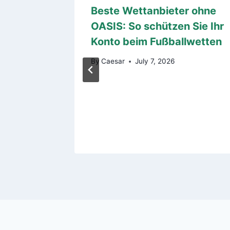
ollover
Beste Wettanbieter ohne
tiempo
OASIS: So schützen Sie Ihr
estro
Konto beim Fußballwetten
By
Caesar
July 7, 2026