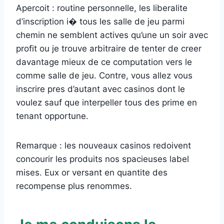
Apercoit : routine personnelle, les liberalite
d’inscription i� tous les salle de jeu parmi
chemin ne semblent actives qu’une un soir avec
profit ou je trouve arbitraire de tenter de creer
davantage mieux de ce computation vers le
comme salle de jeu. Contre, vous allez vous
inscrire pres d’autant avec casinos dont le
voulez sauf que interpeller tous des prime en
tenant opportune.
Remarque : les nouveaux casinos redoivent
concourir les produits nos spacieuses label
mises. Eux or versant en quantite des
recompense plus renommes.