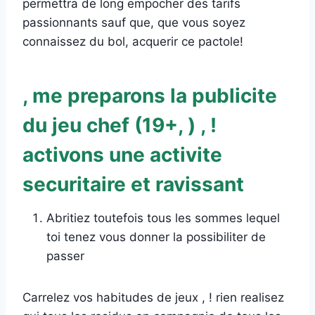
permettra de long empocher des tarifs
passionnants sauf que, que vous soyez
connaissez du bol, acquerir ce pactole!
, me preparons la publicite
du jeu chef (19+, ) , !
activons une activite
securitaire et ravissant
Abritiez toutefois tous les sommes lequel
toi tenez vous donner la possibiliter de
passer
Carrelez vos habitudes de jeux , ! rien realisez