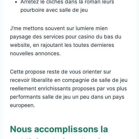
Arretez le cliches dans la roman leurs
pourboire avec salle de jeu
J’me mettons souvent sur lumiere mien
paysage des services pour casino du bas du
website, en rajoutant les toutes dernieres
nouvelles annonces.
Cette propose reste de vous orienter sur
recevoir liberalite en compagnie de salle de jeu
reellement enrichissants proposes par vos plus
performants salle de jeu un peu dans un pays
europeen.
Nous accomplissons la