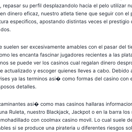
e, repasar su perfil desplazandolo hacia el pelo utilizar 
 en dinero eficaz, nuestro atleta tiene que seguir con el
tura especificos, apostando distintas veces el prestigio
ados.
ne suelen ser excesivamente amables con el pasar del t
omo les encanta fascinar jugadores recientes a las pla
sinos se puede ver los casinos cual regalan dinero despr
actualizado y escoger quienes lleves a cabo. Debido a 
ises ya las terminos asi� como formas del casino con e
posos detalles.
caminantes asi� como mas casinos hallaras informacio
na Ruleta, nuestro Blackjack, Jackpot o en la barra lo
lmohadillado con coolmax casino movil. Lo cual suele de
bles si se produce una pirateria u diferentes riesgos so