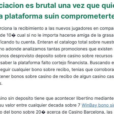
ciacion es brutal una vez que qui
na plataforma suin comprometert
rciona la recibimiento a las nuevos jugadores en comp
 de 10� cual si no le importa hacerse amiga de la gras
icando tu cuenta. Enteran el catalogo total sobre nuest
no adonde analizamos tantas promociones que existen
onos desprovisto deposito sobre casino sobre recursos 
aber la plataforma falto cortejo financista. Buscando e
seguir cualquier bono sobre recibo, tenias que corroborar
ener bonos sobre casino de recibo de algun casino cast
s.
ino sin deposito tiene que acontecer libertino mediant
u valor entre cualquier decada sobre 7
WinBay bono si
ro del bono sobre 20� acerca de Casino Barcelona, las