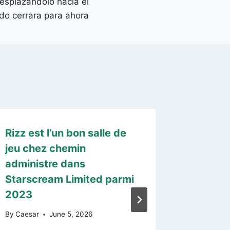
esplazandolo hacia el
do cerrara para ahora
Rizz est l’un bon salle de
Prender
jeu chez chemin
senza 
administre dans
accurat
Starscream Limited parmi
fattori
2023
By
Caesar
By
Caesar
June 5, 2026