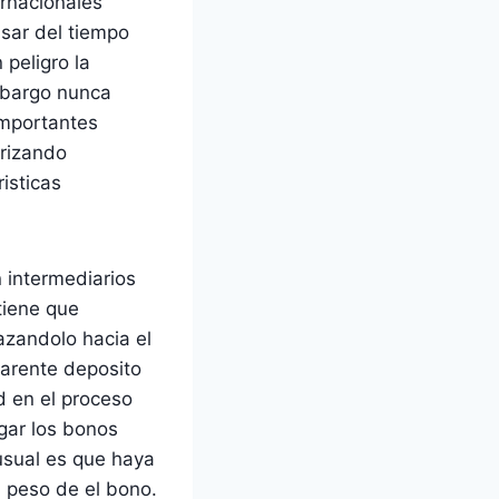
ernacionales
asar del tiempo
 peligro la
embargo nunca
importantes
orizando
isticas
n intermediarios
tiene que
azandolo hacia el
carente deposito
d en el proceso
rgar los bonos
 usual es que haya
l peso de el bono.