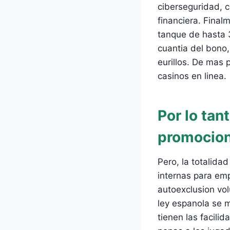
ciberseguridad, c
financiera. Final
tanque de hasta 3
cuantia del bono
eurillos. De mas 
casinos en linea.
Por lo tan
promocione
Pero, la totalida
internas para em
autoexclusion vol
ley espanola se 
tienen las facili