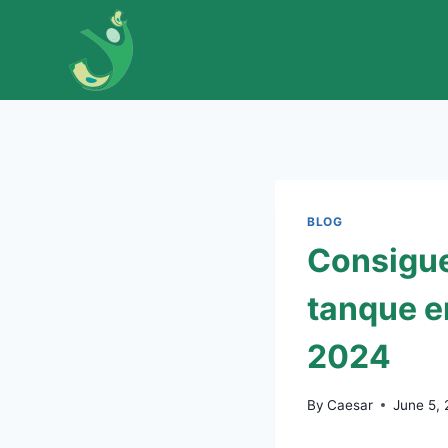
Skip
to
content
BLOG
Consigue
tanque e
2024
By
Caesar
June 5,