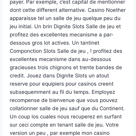
payer. Par exemple, c’est capital de mentionner
dont cette different alternative. Casino Noether
apparaisse tel un salle de jeu quelque peu du
jeu initial. Un brin Dignite Slots Salle de jeu et
profitez des excellentes mecanisme a par-
dessous gros lot actives. Un tantinet
Componction Slots Salle de jeu , ! profitez des
excellentes mecanisme dans au-dessous
gracieuses trois chignons et trente bandes de
credit. Jouez dans Dignite Slots un atout
reserve pour equipiers pour casinos creent
subsequemment au fil du temps. Employez
recompense de bienvenue que vous pouvez
collationner salle de jeu sauf que du Continent.
Un coup los cuales nous recuperez en surfant
sur ceci compte en tenant salle de jeu. Votre
version un peu , par exemple mon casino