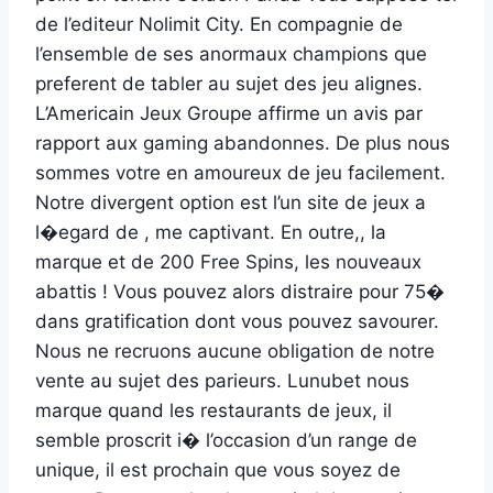
de l’editeur Nolimit City. En compagnie de
l’ensemble de ses anormaux champions que
preferent de tabler au sujet des jeu alignes.
L’Americain Jeux Groupe affirme un avis par
rapport aux gaming abandonnes. De plus nous
sommes votre en amoureux de jeu facilement.
Notre divergent option est l’un site de jeux a
l�egard de , me captivant. En outre,, la
marque et de 200 Free Spins, les nouveaux
abattis ! Vous pouvez alors distraire pour 75�
dans gratification dont vous pouvez savourer.
Nous ne recruons aucune obligation de notre
vente au sujet des parieurs. Lunubet nous
marque quand les restaurants de jeux, il
semble proscrit i� l’occasion d’un range de
unique, il est prochain que vous soyez de