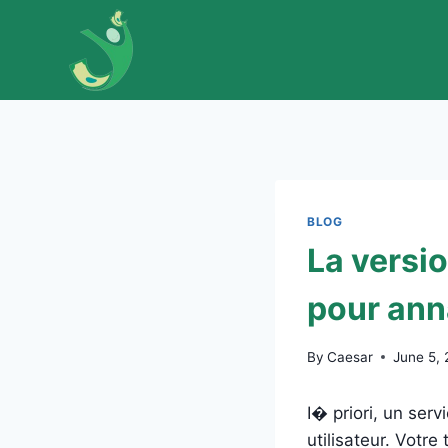
Skip
to
content
BLOG
La versi
pour ann
By
Caesar
June 5,
I� priori, un ser
utilisateur. Votr