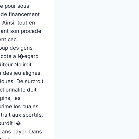
ne pour sous
ie de financement
 Ainsi, tout en
enant son procede
nt ceci
coup des gens
e cote a l�egard
teur Nolimit
s des jeu alignes.
loues. De surcroit
tionnalite doit
pins, les
rime los cuales
rait aux sportifs.
ourdit i�
 dans payer. Dans