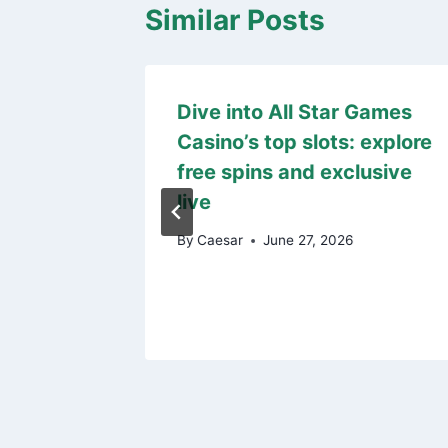
Similar Posts
a
Dive into All Star Games
ediante
Casino’s top slots: explore
Pal,
free spins and exclusive
mo
live
banco
By
Caesar
June 27, 2026