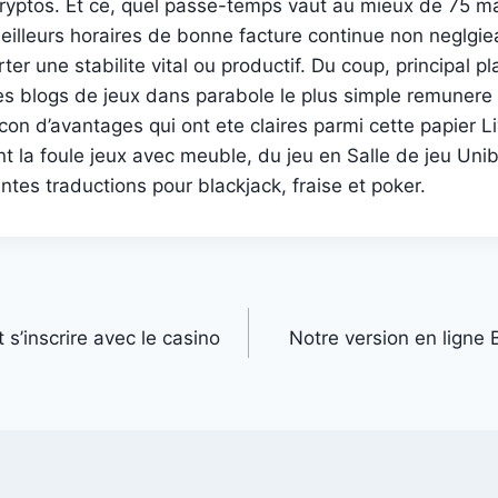
 cryptos. Et ce, quel passe-temps vaut au mieux de 75 m
eilleurs horaires de bonne facture continue non neglgie
r une stabilite vital ou productif. Du coup, principal pl
 les blogs de jeux dans parabole le plus simple remuner
con d’avantages qui ont ete claires parmi cette papier Li
t la foule jeux avec meuble, du jeu en Salle de jeu Uni
ntes traductions pour blackjack, fraise et poker.
s’inscrire avec le casino
Notre version en ligne 