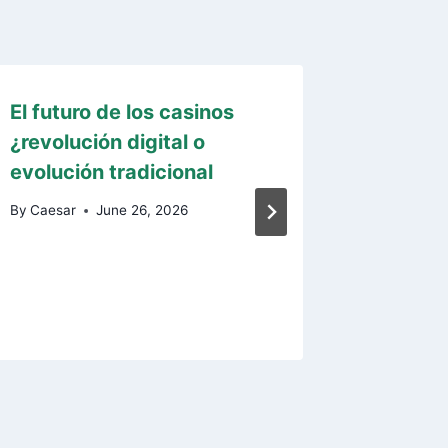
El futuro de los casinos
Unibet 
¿revolución digital o
3000 Z
evolución tradicional
120 DS
By
Caesar
June 26, 2026
By
Caesar