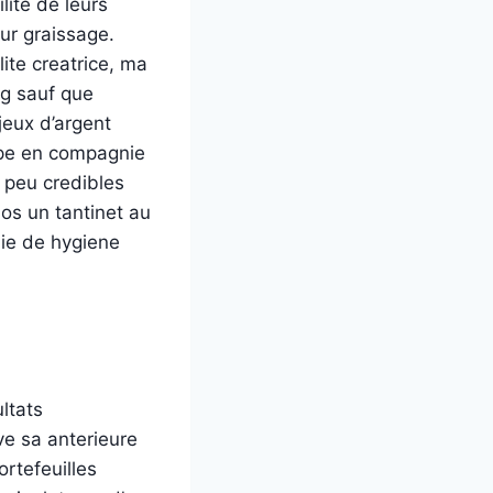
lite de leurs
ur graissage.
ite creatrice, ma
g sauf que
jeux d’argent
ype en compagnie
 peu credibles
os un tantinet au
lie de hygiene
ltats
ve sa anterieure
ortefeuilles