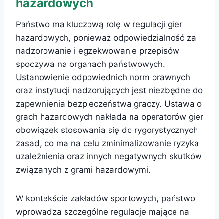
hazardowych
Państwo ma kluczową rolę w regulacji gier
hazardowych, ponieważ odpowiedzialność za
nadzorowanie i egzekwowanie przepisów
spoczywa na organach państwowych.
Ustanowienie odpowiednich norm prawnych
oraz instytucji nadzorujących jest niezbędne do
zapewnienia bezpieczeństwa graczy. Ustawa o
grach hazardowych nakłada na operatorów gier
obowiązek stosowania się do rygorystycznych
zasad, co ma na celu zminimalizowanie ryzyka
uzależnienia oraz innych negatywnych skutków
związanych z grami hazardowymi.
W kontekście zakładów sportowych, państwo
wprowadza szczególne regulacje mające na