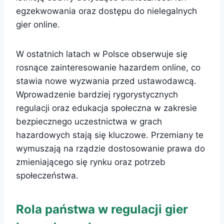
egzekwowania oraz dostępu do nielegalnych
gier online.
W ostatnich latach w Polsce obserwuje się
rosnące zainteresowanie hazardem online, co
stawia nowe wyzwania przed ustawodawcą.
Wprowadzenie bardziej rygorystycznych
regulacji oraz edukacja społeczna w zakresie
bezpiecznego uczestnictwa w grach
hazardowych stają się kluczowe. Przemiany te
wymuszają na rządzie dostosowanie prawa do
zmieniającego się rynku oraz potrzeb
społeczeństwa.
Rola państwa w regulacji gier