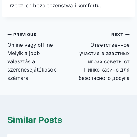
rzecz ich bezpieczeństwa i komfortu.
Post
PREVIOUS
NEXT
Online vagy offline
Ответственное
navigation
Melyik a jobb
участие в азартных
választás a
играх советы от
szerencsejátékosok
Пинко казино для
számára
безопасного досуга
Similar Posts