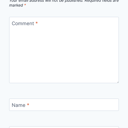
Your email address will not be published.
Required fields are
marked
*
Comment
*
Name
*