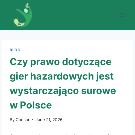
Skip
to
content
BLOG
Czy prawo dotyczące
gier hazardowych jest
wystarczająco surowe
w Polsce
By
Caesar
June 21, 2026