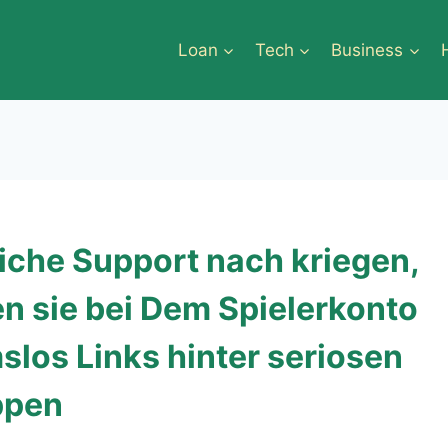
Loan
Tech
Business
liche Support nach kriegen,
n sie bei Dem Spielerkonto
los Links hinter seriosen
ppen