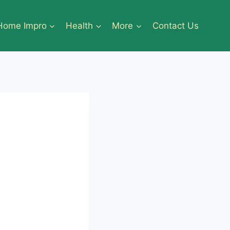
Home Impro
Health
More
Contact Us