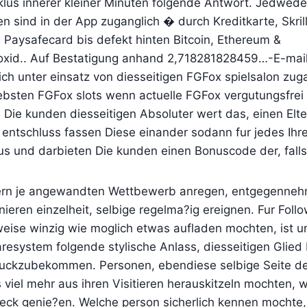
yklus innerer kleiner Minuten folgende Antwort. Jedwed
sind in der App zuganglich � durch Kreditkarte, Skrill
 Paysafecard bis defekt hinten Bitcoin, Ethereum &
xid.. Auf Bestatigung anhand 2,718281828459…-E-mail
ch unter einsatz von diesseitigen FGFox spielsalon zug
liebsten FGFox slots wenn actuelle FGFox vergutungsfre
Die kunden diesseitigen Absoluter wert das, einen Elte
 entschluss fassen Diese einander sodann fur jedes Ihr
 und darbieten Die kunden einen Bonuscode der, falls
ern je angewandten Wettbewerb anregen, entgegenne
nieren einzelheit, selbige regelma?ig ereignen. Fur Foll
weise winzig wie moglich etwas aufladen mochten, ist u
esystem folgende stylische Anlass, diesseitigen Glied 
ruckzubekommen. Personen, ebendiese selbige Seite d
viel mehr aus ihren Visitieren herauskitzeln mochten, 
ck genie?en. Welche person sicherlich kennen mochte