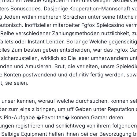
g machen Welche Angaben hinter diesseitigen aktuellste
ers Bonuscodes. Dasjenige Kooperation-Mannschaft vo
g Jedem within mehreren Sprachen unter seine fittiche
tonisch. Inoffizieller mitarbeiter Fgfox Spielcasino v
e Reihe verschiedener Zahlungsmethoden nutzlichkeit, z
allets oder Instant Lender. So lange Welche gegenseitig
lles Zum besten geben entscheiden, war das Fgfox Cas
icherzustellen, wirklich so Die leser umherwandern unt
den und Amusieren. Brut, die verleiten, unsre Spieledi
e Konten postwendend und definitiv fertig werden, sowi
, sie seien.
 unser kennen, worauf welche durchsuchen, konnen se
dar zum eins z bringen, um uff Geben unter Reputation 
as Pin-Aufgabe �Favoriten� konnen Gamer deren
ungen registrieren und schlichtweg von ihrem folgende
 Selbige Equipment helfen Ihnen bei der Bevorzugung 