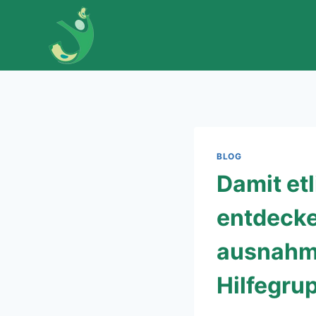
Skip
to
content
BLOG
Damit et
entdecke
ausnahms
Hilfegru