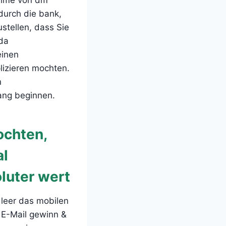
durch die bank,
stellen, dass Sie
da
einen
lizieren mochten.
n
ang beginnen.
ochten,
al
luter wert
 leer das mobilen
 E-Mail gewinn &