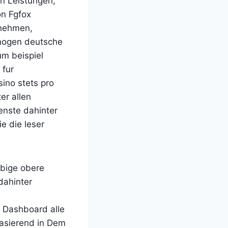
n Leistungen,
n Fgfox
 nehmen,
ermogen deutsche
um beispiel
 fur
ino stets pro
er allen
enste dahinter
e die leser
lbige obere
dahinter
n Dashboard alle
basierend in Dem