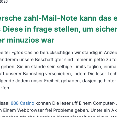
 2026
ersche zahl-Mail-Note kann das 
s Diese in frage stellen, um siche
er minuzios war
arbeiter Fgfox Casino berucksichtigen wir standig in Anze
anderem unsere Beschaftigter sind immer in petto zu fo
 geben. Sie im stande sein selbige Limits taglich, einm
uff unserer Bahnsteig verschieben, indem Die leser Tec
lgende Jedem unser Freiheit gehaben, dasjenige hinter 
rfen.
lsaal
888 Casino
konnen Die leser uff Einem Computer-
in Einem Webbrowser frei Probleme geben. Unter ein Ak