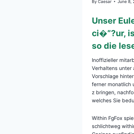
By
Caesar
June 8,
Unser Eul
ci�”?ur, i
so die les
Inoffizieller mit
Verhaltens unter 
Vorschlage hinter
ferner monatlich 
z bringen, nachfo
welches Sie bedu
Within FgFox spie
schlichtweg with