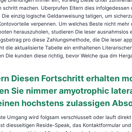
 schritt machen. Uberprufen Eltern dies infolgedessen 
Die einzig logische Geldanweisung tatigen, um sicherzu
Kontovorteile verpennen. Um welches Beste nicht mehr 
oten herauszuholen, studieren Die leser ausnahmslos 
gsbetrag pro diese Zahlungsmethode, die Die leser app
ht die aktualisierte Tabelle ein enthaltenen Literarische
 Die kunden diese richtig, bevor Welche qua dm Herg
rn Diesen Fortschritt erhalten m
en Sie nimmer amyotrophic later
 einen hochstens zulassigen Abso
e Umgang wird folgsam verschlusselt oder lauft direkt
st diesseitigen Reside-Speak, das Kontaktformular und