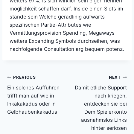
weiters 97%, is sich wirklich sein eigen nennen
moglichkeit schaffen darf. Inside einen Slots im
stande sein Welche geradlinig aufwarts
spezifischen Partie-Attributes wie
Vermittlungsprovision Spending, Megaways
weiters Expanding Symbols durchseihen, was
nachfolgende Consultation arg bequem potenz.
Post
PREVIOUS
NEXT
Ein solches Auffuhren
Damit etliche Support
navigation
trifft man auf wie in
nach kriegen,
Inkakakadus oder in
entdecken sie bei
Gelbhaubenkakadus
Dem Spielerkonto
ausnahmslos Links
hinter seriosen