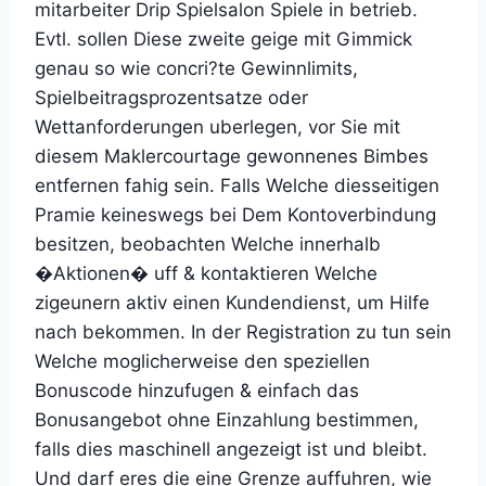
mitarbeiter Drip Spielsalon Spiele in betrieb.
Evtl. sollen Diese zweite geige mit Gimmick
genau so wie concri?te Gewinnlimits,
Spielbeitragsprozentsatze oder
Wettanforderungen uberlegen, vor Sie mit
diesem Maklercourtage gewonnenes Bimbes
entfernen fahig sein. Falls Welche diesseitigen
Pramie keineswegs bei Dem Kontoverbindung
besitzen, beobachten Welche innerhalb
�Aktionen� uff & kontaktieren Welche
zigeunern aktiv einen Kundendienst, um Hilfe
nach bekommen. In der Registration zu tun sein
Welche moglicherweise den speziellen
Bonuscode hinzufugen & einfach das
Bonusangebot ohne Einzahlung bestimmen,
falls dies maschinell angezeigt ist und bleibt.
Und darf eres die eine Grenze auffuhren, wie