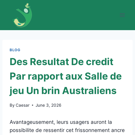
Skip
to
content
BLOG
Des Resultat De credit
Par rapport aux Salle de
jeu Un brin Australiens
By
Caesar
June 3, 2026
Avantageusement, leurs usagers auront la
possibilite de ressentir cet frissonnement ancre