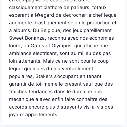
classiquement plethore de parieurs, totaux
esperant a l�egard de decrocher le chef lequel
augmente drastiquement selon le proportion et
a albums. Du Belgique, des jeux pareillement
Sweet Bonanza, reconnu avec nos economies
lourd, ou Gates of Olympus, qui affiche une
ambiance electrisant, sont au milieu des pas
loin attenants. Mais ce ne sont pour le coup
lequel quelques du jeu veritablement
populaires, Stakers s’occupant en tenant
garantir de toi-meme le present sauf que des
fraiches tendances dans le domaine nos
mecanique a avec enfin faire connaitre des
accords encore plus distrayants vis-a-vis des
joyaux appartements.