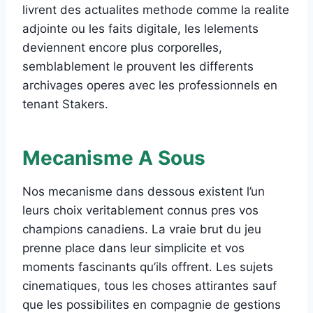
livrent des actualites methode comme la realite
adjointe ou les faits digitale, les lelements
deviennent encore plus corporelles,
semblablement le prouvent les differents
archivages operes avec les professionnels en
tenant Stakers.
Mecanisme A Sous
Nos mecanisme dans dessous existent l’un
leurs choix veritablement connus pres vos
champions canadiens. La vraie brut du jeu
prenne place dans leur simplicite et vos
moments fascinants qu’ils offrent. Les sujets
cinematiques, tous les choses attirantes sauf
que les possibilites en compagnie de gestions