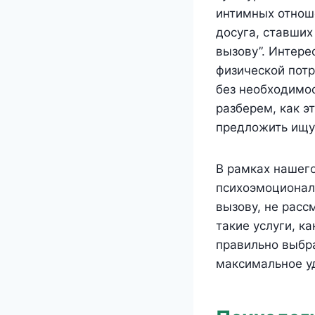
интимных отнош
досуга, ставших
вызову”. Интере
физической потр
без необходимо
разберем, как э
предложить ищу
В рамках нашего
психоэмоционал
вызову, не расс
такие услуги, к
правильно выбра
максимальное у