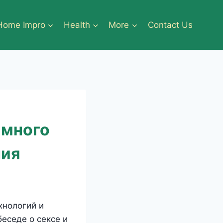
Home Impro
Health
More
Contact Us
имного
ния
хнологий и
еседе о сексе и