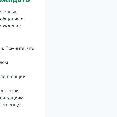
деленные
 общения с
овождение
и. Помните, что
.
алом
лад в общий
еет свои
 ситуациям.
чественную