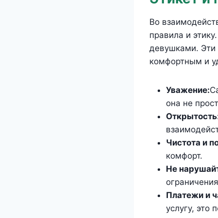
Во взаимодейст
правила и этику
девушками. Эти
комфортным и у
Уважение:
С
она не прос
Открытость
взаимодейст
Чистота и п
комфорт.
Не нарушайт
ограничения
Платежи и ч
услугу, это