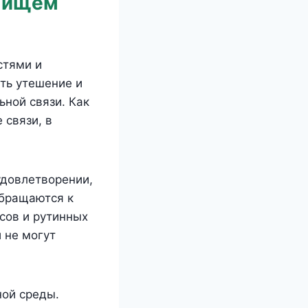
ы ищем
стями и
ть утешение и
ьной связи. Как
 связи, в
удовлетворении,
обращаются к
сов и рутинных
и не могут
ной среды.