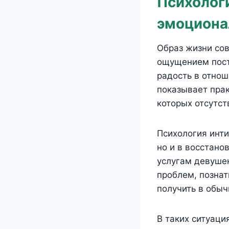
Психолог
эмоциона
Образ жизни со
ощущением пост
радость в отнош
показывает прак
которых отсутст
Психология инти
но и в восстан
услугам девушек
проблем, познат
получить в обыч
В таких ситуаци