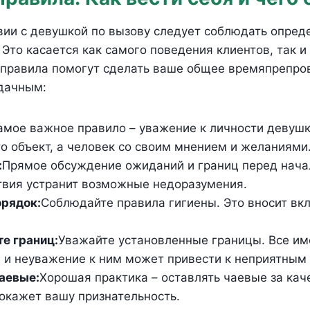
вии с девушкой по вызову следует соблюдать опре
. Это касается как самого поведения клиентов, так и
 правила помогут сделать ваше общее времяпрепр
дачным:
амое важное правило – уважение к личности девушк
то объект, а человек со своим мнением и желаниями
:
Прямое обсуждение ожиданий и границ перед нач
вия устранит возможные недоразумения.
орядок:
Соблюдайте правила гигиены. Это вносит вк
е границ:
Уважайте установленные границы. Все им
 и неуважение к ним может привести к неприятным
аевые:
Хорошая практика – оставлять чаевые за ка
 покажет вашу признательность.