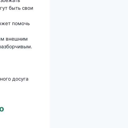
избежать
гут быть свои
ожет помочь
ым внешним
 разборчивым.
ного досуга
о