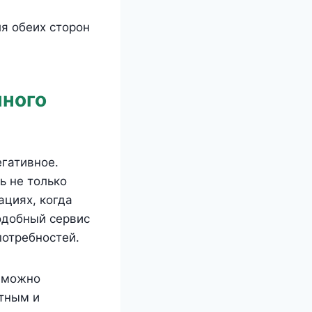
я обеих сторон
много
гативное.
ь не только
ациях, когда
одобный сервис
отребностей.
у можно
ятным и