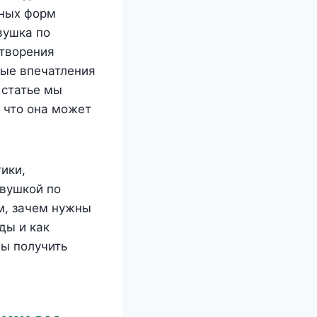
ьных форм
вушка по
етворения
вые впечатления
 статье мы
и что она может
ики,
вушкой по
м, зачем нужны
ды и как
бы получить