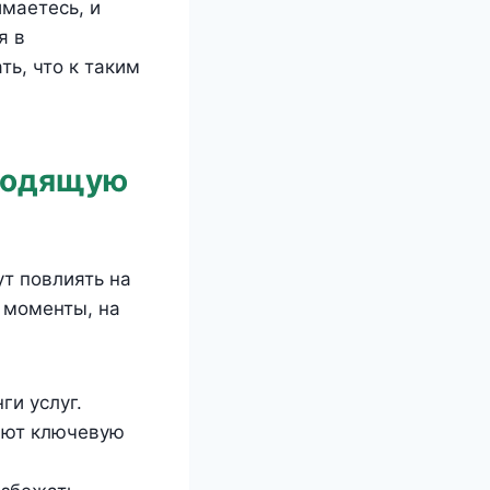
имаетесь, и
я в
ь, что к таким
дходящую
т повлиять на
 моменты, на
ги услуг.
ают ключевую