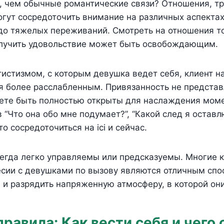
 чем обычные романтические связи? Отношения, т
огут сосредоточить внимание на различных аспектах
до тяжелых переживаний. Смотреть на отношения то
лучить удовольствие может быть освобождающим.
истизмом, с которым девушка ведет себя, клиент н
я более расслабленным. Привязанность не представ
ете быть полностью открыты для наслаждения мом
 “Что она обо мне подумает?”, “Какой след я оставл
о сосредоточиться на ici и сейчас.
сегда легко управляемы или предсказуемы. Многие 
есии с девушками по вызову являются отличным спо
 и разрядить напряженную атмосферу, в которой они
правила: Как вести себя и чего