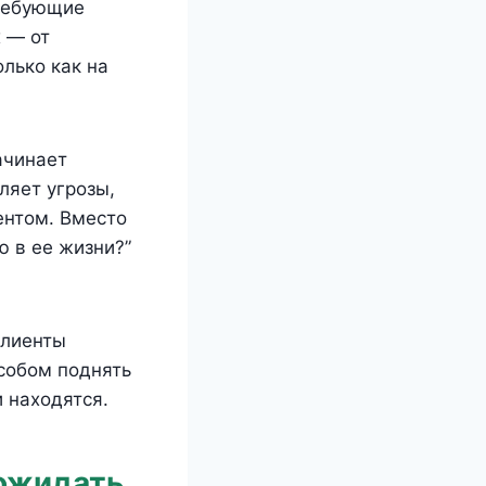
ребующие
 — от
лько как на
ачинает
ляет угрозы,
ентом. Вместо
ю в ее жизни?”
клиенты
собом поднять
 находятся.
 ожидать