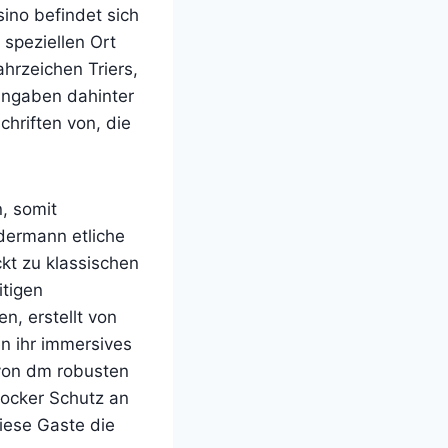
ino befindet sich
 speziellen Ort
hrzeichen Triers,
 Angaben dahinter
chriften von, die
, somit
dermann etliche
kt zu klassischen
itigen
n, erstellt von
en ihr immersives
 von dm robusten
ocker Schutz an
diese Gaste die