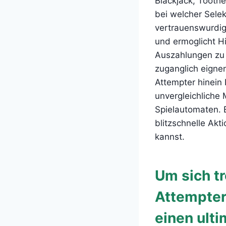
Blackjack, Toothe
bei welcher Sele
vertrauenswurdig
und ermoglicht H
Auszahlungen zu 
zuganglich eignen
Attempter hinein
unvergleichliche
Spielautomaten. 
blitzschnelle Ak
kannst.
Um sich t
Attempter
einen ulti