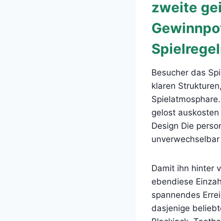
zweite ge
Gewinnpote
Spielrege
Besucher das Spi
klaren Strukture
Spielatmosphare.
gelost auskosten 
Design Die perso
unverwechselbar 
Damit ihn hinter 
ebendiese Einzah
spannendes Errei
dasjenige beliebt