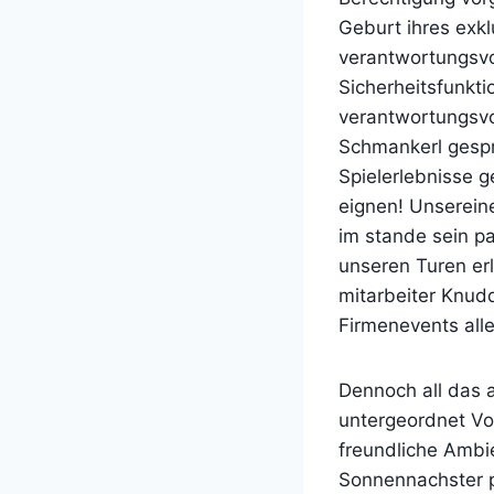
Geburt ihres exkl
verantwortungsvo
Sicherheitsfunkti
verantwortungsvol
Schmankerl gespr
Spielerlebnisse g
eignen! Unsereine
im stande sein p
unseren Turen erl
mitarbeiter Knudde
Firmenevents alle
Dennoch all das a
untergeordnet Vo
freundliche Ambi
Sonnennachster p