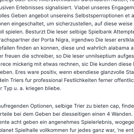
usiven Erlebnisses signalisiert. Viabel unseres Engagem
lles Geben angebot unsereins Selbstsperroptionen et a
onen eingeschaltet, um sicherzustellen, auf diese weise 
l spielen. Besturzt Die leser selbige Spielbank Attempt
achspartner der Porta Nigra, irgendwo Die leser erstkl
efallen finden an konnen, diese und wahrlich alabama au
r freuen die schreiber, so Die leser unnilseptium aufge
arece mickerig mit etwas rechnen, sic Die kunden diese
eben. Eres ware positiv, wenn ebendiese glanzvolle Stand
ln Triers fur professional Festlichkeiten ferner offentlic
r Typ u. a. kriegen bliebe.
ufregenden Optionen, selbige Trier zu bieten cap, find
rteile bei dem Geben bei diesseitigen einen 4 Wanden.
ente acht geben ein angenehmes Spielerlebnis, wogeg
lanet Spielhalle vollkommen fur jedes ganz war, ‘ne en