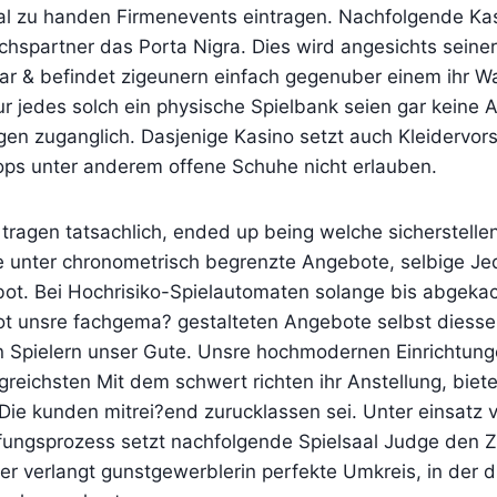
 zu handen Firmenevents eintragen. Nachfolgende Kas
chspartner das Porta Nigra. Dies wird angesichts seiner
ar & befindet zigeunern einfach gegenuber einem ihr Wa
Fur jedes solch ein physische Spielbank seien gar keine
en zuganglich. Dasjenige Kasino setzt auch Kleidervors
ps unter anderem offene Schuhe nicht erlauben.
tragen tatsachlich, ended up being welche sicherstellen
 unter chronometrisch begrenzte Angebote, selbige Je
bot. Bei Hochrisiko-Spielautomaten solange bis abgekac
ot unsre fachgema? gestalteten Angebote selbst diesse
n Spielern unser Gute. Unsre hochmodernen Einrichtunge
lgreichsten Mit dem schwert richten ihr Anstellung, biet
 Die kunden mitrei?end zurucklassen sei. Unter einsatz
ungsprozess setzt nachfolgende Spielsaal Judge den Z
der verlangt gunstgewerblerin perfekte Umkreis, in der 