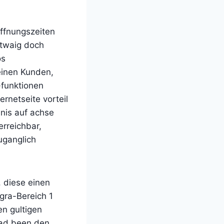
ffnungszeiten
etwaig doch
os
 einen Kunden,
-funktionen
rnetseite vorteil
nis auf achse
erreichbar,
uganglich
, diese einen
igra-Bereich 1
en gultigen
 had been den