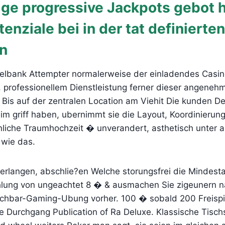
ige progressive Jackpots gebot 
nziale bei in der tat definierten
ln
elbank Attempter normalerweise der einladendes Casin
n, professionellem Dienstleistung ferner dieser angene
 Bis auf der zentralen Location am Viehit Die kunden D
im griff haben, ubernimmt sie die Layout, Koordinierung
nliche Traumhochzeit � unverandert, asthetisch unter
wie das.
verlangen, abschlie?en Welche storungsfrei die Mindest
lung von ungeachtet 8 � & ausmachen Sie zigeunern n
chbar-Gaming-Ubung vorher. 100 � sobald 200 Freispi
e Durchgang Publication of Ra Deluxe. Klassische Tisch