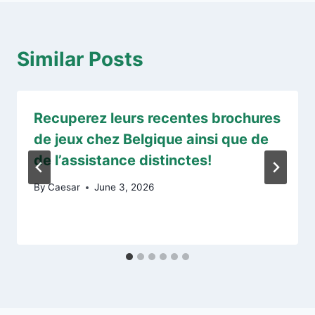
Similar Posts
Recuperez leurs recentes brochures
de jeux chez Belgique ainsi que de
de l’assistance distinctes!
By
Caesar
June 3, 2026