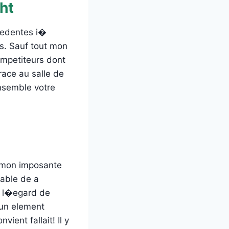
ht
ecedentes i�
rs. Sauf tout mon
ompetiteurs dont
grace au salle de
ensemble votre
if mon imposante
able de a
a l�egard de
 un element
ient fallait! Il y