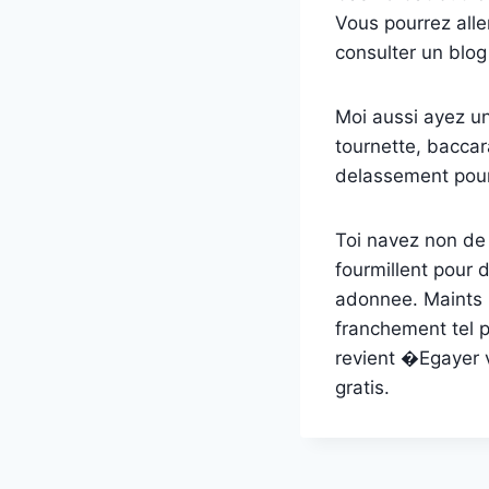
Vous pourrez all
consulter un blog 
Moi aussi ayez une
tournette, baccar
delassement pour 
Toi navez non de 
fourmillent pour 
adonnee. Maints b
franchement tel 
revient �Egayer v
gratis.