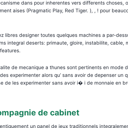
canisme dans pour inherentes vers differents choses, o
ment aises (Pragmatic Play, Red Tiger. ), , ! pour beau
yez libres designer toutes quelques machines a par-dess
ms integral deserts: primaute, gloire, instabilite, cable, m
features.
egralite de mecanique a thunes sont pertinents en mode 
e des experimenter alors qu’ sans avoir de depenser un qu
e de les experimenter sans avoir i� i de monnaie en brui
ompagnie de cabinet
entiquement un panel de jeux traditionnels integraleme