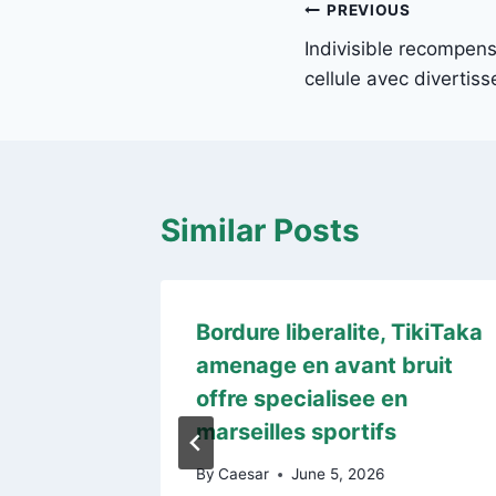
Post
PREVIOUS
Indivisible recompen
navigation
cellule avec divertis
Similar Posts
re
Bordure liberalite, TikiTaka
 privo
amenage en avant bruit
offre specialisee en
itrsi
marseilles sportifs
are
By
Caesar
June 5, 2026