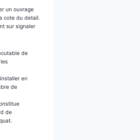
ner un ouvrage
a cote du detail.
nt sur signaler
ecutable de
les
installer en
mbre de
onstitue
rd de
quat.