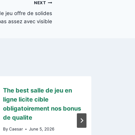
NEXT
e jeu offre de solides
pas assez avec visible
The best salle de jeu en
No obs
ligne licite cible
algun p
obligatoirement nos bonus
habitua
de qualite
carente
bastante
By
Caesar
June 5, 2026