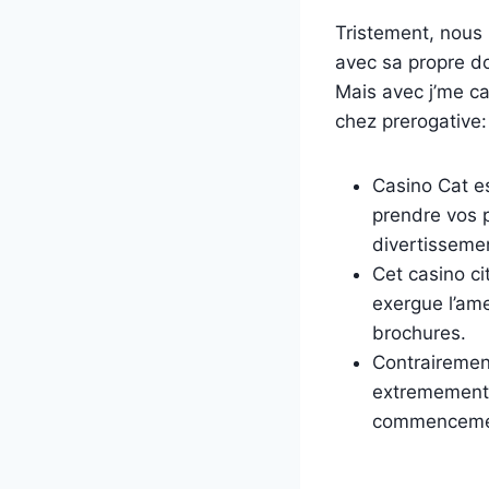
Tristement, nous 
avec sa propre do 
Mais avec j’me ca
chez prerogative:
Casino Cat es
prendre vos 
divertissemen
Cet casino ci
exergue l’ame
brochures.
Contrairement
extremement 
commencement