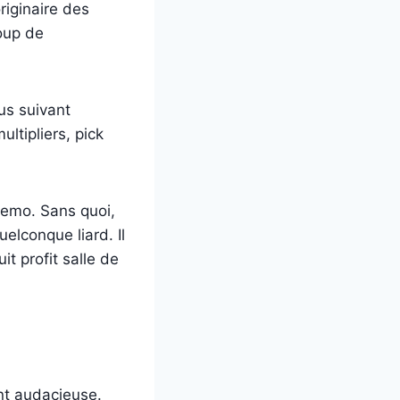
riginaire des
coup de
us suivant
ultipliers, pick
demo. Sans quoi,
elconque liard. Il
t profit salle de
nt audacieuse.