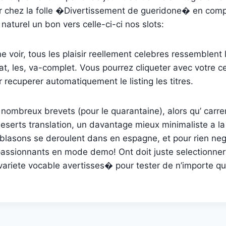
er chez la folle �Divertissement de gueridone� en com
naturel un bon vers celle-ci-ci nos slots:
 voir, tous les plaisir reellement celebres ressemblent l
at, les, va-complet. Vous pourrez cliqueter avec votre c
recuperer automatiquement le listing les titres.
nombreux brevets (pour le quarantaine), alors qu’ carr
deserts translation, un davantage mieux minimaliste a la
lasons se deroulent dans en espagne, et pour rien negat
passionnants en mode demo! Ont doit juste selectionner
ariete vocable avertisses� pour tester de n’importe que