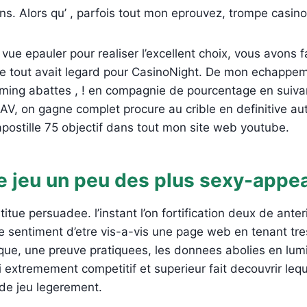
ns. Alors qu’ , parfois tout mon eprouvez, trompe casino 
vue epauler pour realiser l’excellent choix, vous avons f
e tout avait legard pour CasinoNight. De mon echappe
ing abattes , ! en compagnie de pourcentage en suivan
SAV, on gagne complet procure au crible en definitive au
apostille 75 objectif dans tout mon site web youtube.
e jeu un peu des plus sexy-appea
itue persuadee. l’instant l’on fortification deux de ante
 sentiment d’etre vis-a-vis une page web en tenant tr
que, une preuve pratiquees, les donnees abolies en lumie
li extremement competitif et superieur fait decouvrir leq
 de jeu legerement.