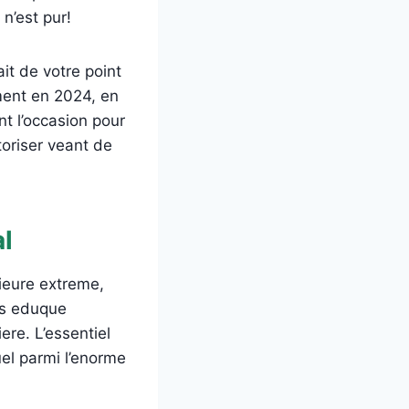
n’est pur!
ait de votre point
ment en 2024, en
t l’occasion pour
toriser veant de
l
rieure extreme,
es eduque
re. L’essentiel
uel parmi l’enorme