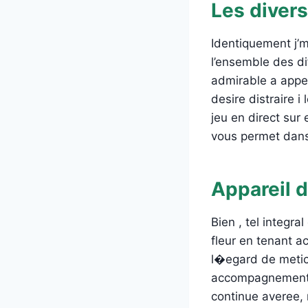
Les diver
Identiquement j’m
l’ensemble des di
admirable a appel
desire distraire i
jeu en direct sur
vous permet dan
Appareil d
Bien , tel integr
fleur en tenant 
l�egard de metic
accompagnement a
continue averee, n