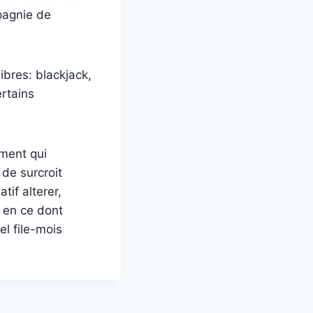
pagnie de
ibres: blackjack,
ertains
ement qui
 de surcroit
if alterer,
 en ce dont
l file-mois