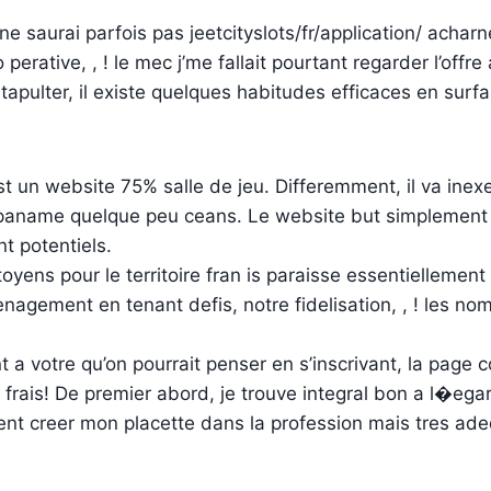
ne saurai parfois pas jeetcityslots/fr/application/ achar
perative, , ! le mec j’me fallait pourtant regarder l’offre 
tapulter, il existe quelques habitudes efficaces en surfa
t un website 75% salle de jeu. Differemment, il va inex
paname quelque peu ceans. Le website but simplement 
t potentiels.
toyens pour le territoire fran is paraisse essentiellement 
nagement en tenant defis, notre fidelisation, , ! les no
 a votre qu’on pourrait penser en s’inscrivant, la page c
frais! De premier abord, je trouve integral bon a l�ega
 creer mon placette dans la profession mais tres ade