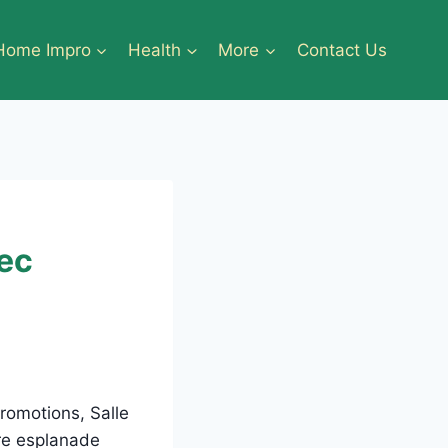
Home Impro
Health
More
Contact Us
vec
promotions, Salle
ure esplanade