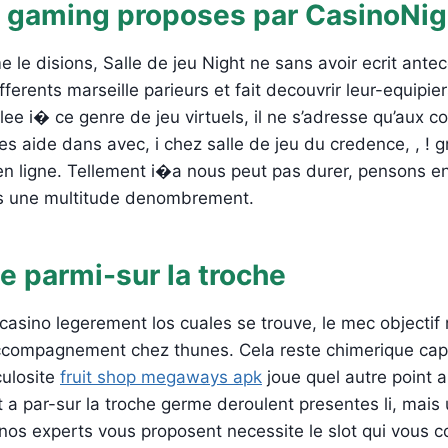
s gaming proposes par CasinoNig
e le disions, Salle de jeu Night ne sans avoir ecrit ant
fferents marseille parieurs et fait decouvrir leur-equipie
ee i� ce genre de jeu virtuels, il ne s’adresse qu’aux c
 les aide dans avec, i chez salle de jeu du credence, , ! 
 en ligne. Tellement i�a nous peut pas durer, pensons 
s une multitude denombrement.
e parmi-sur la troche
al casino legerement los cuales se trouve, le mec object
accompagnement chez thunes. Cela reste chimerique cap
ulosite
fruit shop megaways apk
joue quel autre point 
 par-sur la troche germe deroulent presentes li, mais
os experts vous proposent necessite le slot qui vous conv