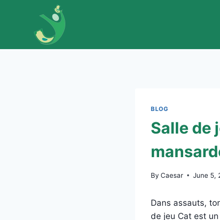
Skip
to
content
BLOG
Salle de 
mansarde
By
Caesar
June 5,
Dans assauts, tona
de jeu Cat est un