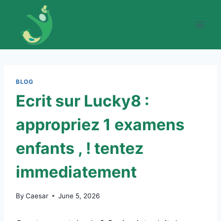
Skip
to
content
BLOG
Ecrit sur Lucky8 :
appropriez 1 examens
enfants , ! tentez
immediatement
By
Caesar
June 5, 2026