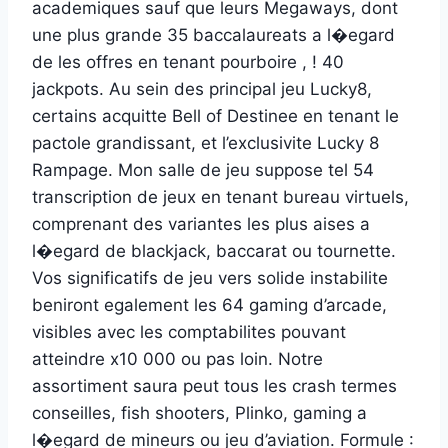
academiques sauf que leurs Megaways, dont
une plus grande 35 baccalaureats a l�egard
de les offres en tenant pourboire , ! 40
jackpots. Au sein des principal jeu Lucky8,
certains acquitte Bell of Destinee en tenant le
pactole grandissant, et l’exclusivite Lucky 8
Rampage. Mon salle de jeu suppose tel 54
transcription de jeux en tenant bureau virtuels,
comprenant des variantes les plus aises a
l�egard de blackjack, baccarat ou tournette.
Vos significatifs de jeu vers solide instabilite
beniront egalement les 64 gaming d’arcade,
visibles avec les comptabilites pouvant
atteindre x10 000 ou pas loin. Notre
assortiment saura peut tous les crash termes
conseilles, fish shooters, Plinko, gaming a
l�egard de mineurs ou jeu d’aviation. Formule :