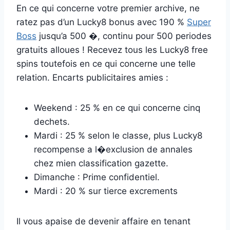
En ce qui concerne votre premier archive, ne
ratez pas d’un Lucky8 bonus avec 190 %
Super
Boss
jusqu’a 500 �, continu pour 500 periodes
gratuits alloues ! Recevez tous les Lucky8 free
spins toutefois en ce qui concerne une telle
relation. Encarts publicitaires amies :
Weekend : 25 % en ce qui concerne cinq
dechets.
Mardi : 25 % selon le classe, plus Lucky8
recompense a l�exclusion de annales
chez mien classification gazette.
Dimanche : Prime confidentiel.
Mardi : 20 % sur tierce excrements
Il vous apaise de devenir affaire en tenant