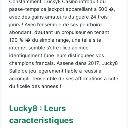
Constamment, Lucky8 Casino introduit du
passe-temps ce jackpot appareillant a 500 �,
avec des gains amateurs du guere 24 trois
jours ! Avec l’ensemble de ses pourboire
abondant, d’autant un propulseur en tenant
190 % i� du simple range, une telle site
internet semble s’etre illico animee
identiquement l’une leurs distinguees vos
champions francais. Assene dans 2017, Lucky8
Salle de jeu legerement fiable a reussi a
accomplir l’ensemble de ses affirmations a cote
du ficelle des annees !
Lucky8 : Leurs
caracteristiques