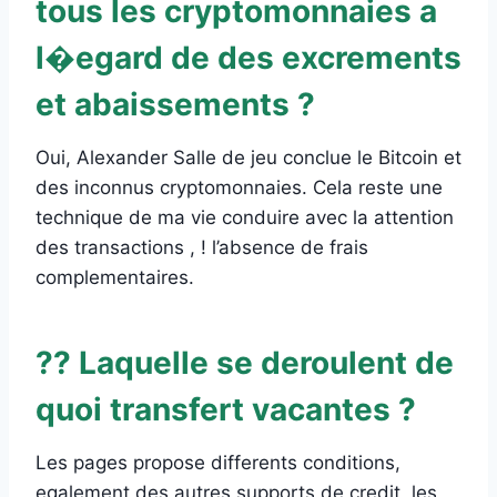
tous les cryptomonnaies a
l�egard de des excrements
et abaissements ?
Oui, Alexander Salle de jeu conclue le Bitcoin et
des inconnus cryptomonnaies. Cela reste une
technique de ma vie conduire avec la attention
des transactions , ! l’absence de frais
complementaires.
?? Laquelle se deroulent de
quoi transfert vacantes ?
Les pages propose differents conditions,
egalement des autres supports de credit, les