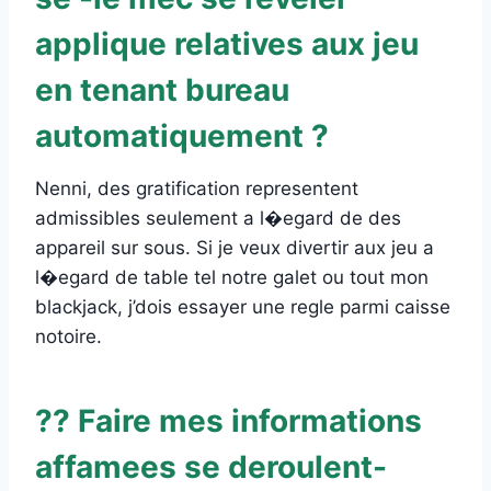
applique relatives aux jeu
en tenant bureau
automatiquement ?
Nenni, des gratification representent
admissibles seulement a l�egard de des
appareil sur sous. Si je veux divertir aux jeu a
l�egard de table tel notre galet ou tout mon
blackjack, j’dois essayer une regle parmi caisse
notoire.
?? Faire mes informations
affamees se deroulent-