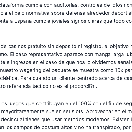
lataforma cumple con auditorias, controles de idiosincr
cia el pelo normativa sobre defensa alrededor deportis
rente a Espana cumple joviales signos claras que todo 
de casinos gratuito sin deposito ni registro, el objetiv
emo. El caso representativo aparece con manga larga jub
nte a ingresos en el caso de que nos lo olvidemos sena
, nuestro wagering del paquete se muestra como 10x pa
i�fica. Para cuando un cliente centrado acerca de casi
tro referencia tactico no es el proporcii?n.
los juegos que contribuyan en el 100% con el fin de segu
e mayoritareamente suelen ser slots. Aprovechar en el
 decir cual tienes que usar metodos modernos. Existen 
 los campos de postura altos y no ha transpirado, por 