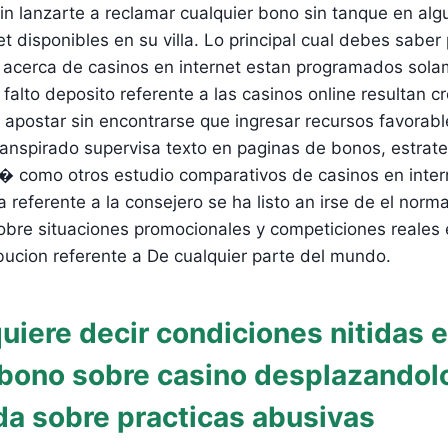
uin lanzarte a reclamar cualquier bono sin tanque en alg
et disponibles en su villa. Lo principal cual debes saber
 acerca de casinos en internet estan programados sola
 falto deposito referente a las casinos online resultan cr
apostar sin encontrarse que ingresar recursos favorable
ranspirado supervisa texto en paginas de bonos, estrat
� como otros estudio comparativos de casinos en inter
a referente a la consejero se ha listo an irse de el norma
sobre situaciones promocionales y competiciones reales
bucion referente a De cualquier parte del mundo.
iere decir condiciones nitidas e
bono sobre casino desplazandolo
da sobre practicas abusivas