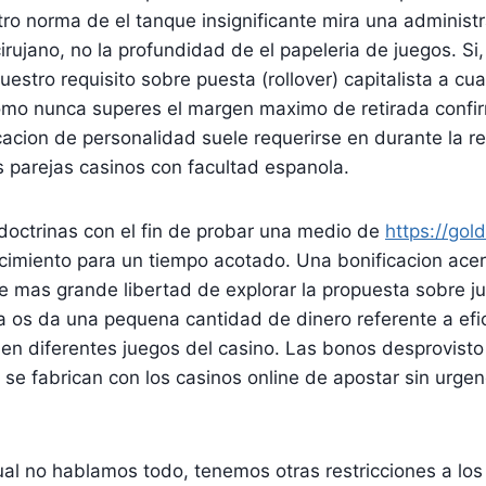
ro norma de el tanque insignificante mira una administ
cirujano, no la profundidad de el papeleria de juegos. Si
estro requisito sobre puesta (rollover) capitalista a cu
mo nunca superes el margen maximo de retirada confi
icacion de personalidad suele requerirse en durante la re
s parejas casinos con facultad espanola.
doctrinas con el fin de probar una medio de
https://gol
imiento para un tiempo acotado. Una bonificacion acer
de mas grande libertad de explorar la propuesta sobre j
a os da una pequena cantidad de dinero referente a efi
 en diferentes juegos del casino. Las bonos desprovisto
se fabrican con los casinos online de apostar sin urge
al no hablamos todo, tenemos otras restricciones a los