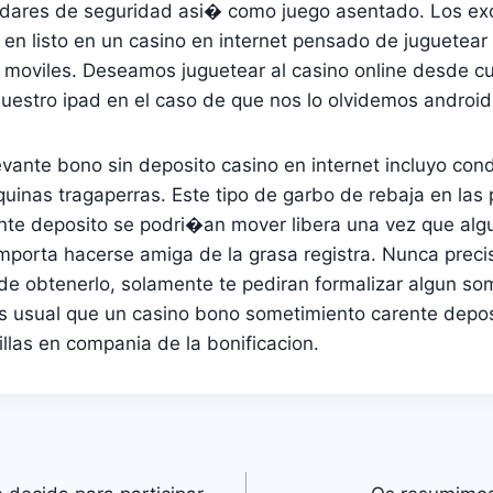
ndares de seguridad asi� como juego asentado. Los exc
 en listo en un casino en internet pensado de juguete
moviles. Deseamos juguetear al casino online desde cu
nuestro ipad en el caso de que nos lo olvidemos android 
vante bono sin deposito casino en internet incluyo con
uinas tragaperras. Este tipo de garbo de rebaja en las
nte deposito se podri�an mover libera una vez que alg
 importa hacerse amiga de la grasa registra. Nunca preci
 de obtenerlo, solamente te pediran formalizar algun so
Es usual que un casino bono sometimiento carente depos
llas en compania de la bonificacion.