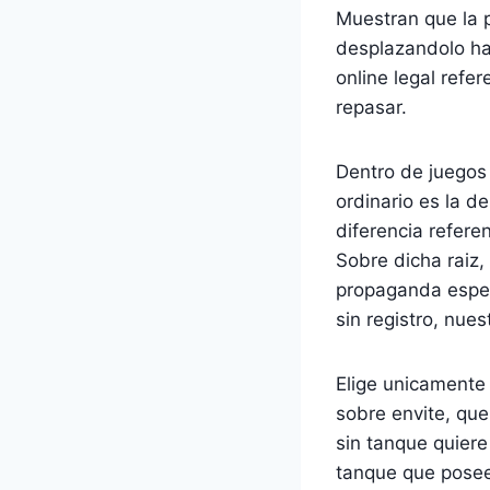
Muestran que la p
desplazandolo ha
online legal refe
repasar.
Dentro de juegos 
ordinario es la d
diferencia refere
Sobre dicha raiz
propaganda espec
sin registro, nues
Elige unicamente 
sobre envite, qu
sin tanque quiere
tanque que poseen