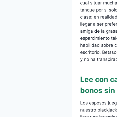
cual situar much
tanque por si sol
clase; en realid
llegar a ser pref
amiga de la gras
esparcimiento tel
habilidad sobre 
escritorio. Betss
y no ha transpirad
Lee con ca
bonos sin 
Los esposos juego
nuestro blackjac
llevar an investi