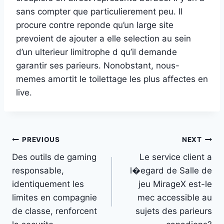
sans compter que particulierement peu. Il
procure contre reponde qu’un large site
prevoient de ajouter a elle selection au sein
d’un ulterieur limitrophe d qu’il demande
garantir ses parieurs. Nonobstant, nous-
memes amortit le toilettage les plus affectes en
live.
Post
PREVIOUS
NEXT
Des outils de gaming
Le service client a
navigation
responsable,
l�egard de Salle de
identiquement les
jeu MirageX est-le
limites en compagnie
mec accessible au
de classe, renforcent
sujets des parieurs