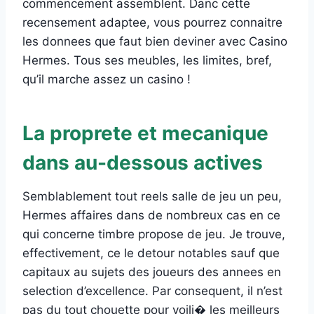
commencement assemblent. Danc cette
recensement adaptee, vous pourrez connaitre
les donnees que faut bien deviner avec Casino
Hermes. Tous ses meubles, les limites, bref,
qu’il marche assez un casino !
La proprete et mecanique
dans au-dessous actives
Semblablement tout reels salle de jeu un peu,
Hermes affaires dans de nombreux cas en ce
qui concerne timbre propose de jeu. Je trouve,
effectivement, ce le detour notables sauf que
capitaux au sujets des joueurs des annees en
selection d’excellence. Par consequent, il n’est
pas du tout chouette pour voili� les meilleurs