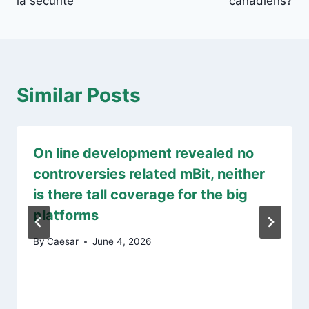
la securite
canadiens?
Similar Posts
On line development revealed no
controversies related mBit, neither
is there tall coverage for the big
platforms
By
Caesar
June 4, 2026