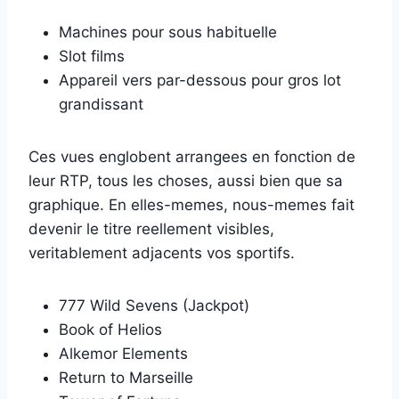
Machines pour sous habituelle
Slot films
Appareil vers par-dessous pour gros lot
grandissant
Ces vues englobent arrangees en fonction de
leur RTP, tous les choses, aussi bien que sa
graphique. En elles-memes, nous-memes fait
devenir le titre reellement visibles,
veritablement adjacents vos sportifs.
777 Wild Sevens (Jackpot)
Book of Helios
Alkemor Elements
Return to Marseille