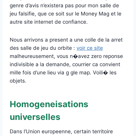
genre d’avis n’existera pas pour mon salle de
jeu falsifie, que ce soit sur le Money Mag et le
autre site internet de confiance.
Nous arrivons a present a une colle de la arret
des salle de jeu du orbite :
voir ce site
malheureusement, vous n�avez zero reponse
indivisible a la demande, courrier ca convient
mille fois d’une lieu via g gle map. Voili� les
objets.
Homogeneisations
universelles
Dans l’Union europeenne, certain territoire