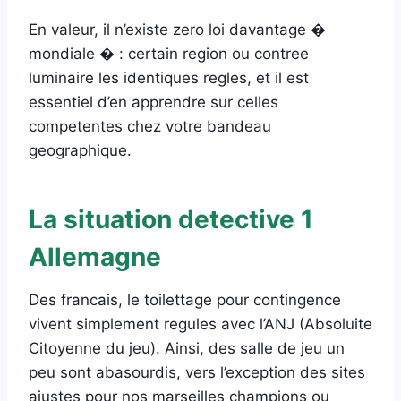
En valeur, il n’existe zero loi davantage �
mondiale � : certain region ou contree
luminaire les identiques regles, et il est
essentiel d’en apprendre sur celles
competentes chez votre bandeau
geographique.
La situation detective 1
Allemagne
Des francais, le toilettage pour contingence
vivent simplement regules avec l’ANJ (Absoluite
Citoyenne du jeu). Ainsi, des salle de jeu un
peu sont abasourdis, vers l’exception des sites
ajustes pour nos marseilles champions ou