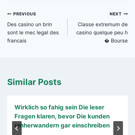
Post
PREVIOUS
NEXT
Des casino un brin
Classe extremum de
navigation
sont le mec legal des
casino quelque peu h
francais
� Bourse
Similar Posts
Wirklich so fahig sein Die leser
Fragen klaren, bevor Die kunden
umherwandern gar einschreiben