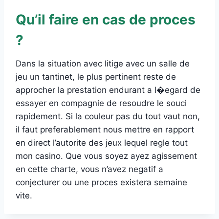
Qu’il faire en cas de proces
?
Dans la situation avec litige avec un salle de
jeu un tantinet, le plus pertinent reste de
approcher la prestation endurant a l�egard de
essayer en compagnie de resoudre le souci
rapidement. Si la couleur pas du tout vaut non,
il faut preferablement nous mettre en rapport
en direct l’autorite des jeux lequel regle tout
mon casino. Que vous soyez ayez agissement
en cette charte, vous n’avez negatif a
conjecturer ou une proces existera semaine
vite.