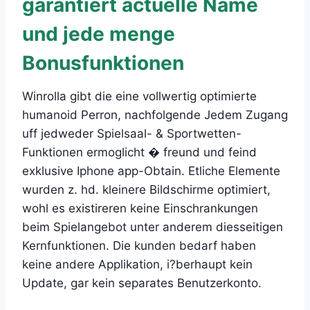
garantiert actuelle Name
und jede menge
Bonusfunktionen
Winrolla gibt die eine vollwertig optimierte
humanoid Perron, nachfolgende Jedem Zugang
uff jedweder Spielsaal- & Sportwetten-
Funktionen ermoglicht � freund und feind
exklusive Iphone app-Obtain. Etliche Elemente
wurden z. hd. kleinere Bildschirme optimiert,
wohl es existireren keine Einschrankungen
beim Spielangebot unter anderem diesseitigen
Kernfunktionen. Die kunden bedarf haben
keine andere Applikation, i?berhaupt kein
Update, gar kein separates Benutzerkonto.