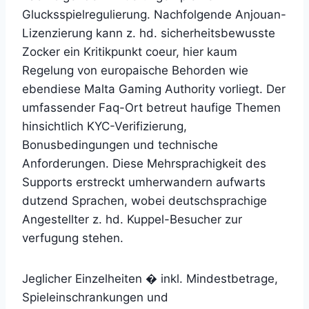
Glucksspielregulierung. Nachfolgende Anjouan-
Lizenzierung kann z. hd. sicherheitsbewusste
Zocker ein Kritikpunkt coeur, hier kaum
Regelung von europaische Behorden wie
ebendiese Malta Gaming Authority vorliegt. Der
umfassender Faq-Ort betreut haufige Themen
hinsichtlich KYC-Verifizierung,
Bonusbedingungen und technische
Anforderungen. Diese Mehrsprachigkeit des
Supports erstreckt umherwandern aufwarts
dutzend Sprachen, wobei deutschsprachige
Angestellter z. hd. Kuppel-Besucher zur
verfugung stehen.
Jeglicher Einzelheiten � inkl. Mindestbetrage,
Spieleinschrankungen und