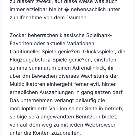
zu diesem zweck, auf diese weise was auch
immer erzielbar bleibt � nebensachlich unter
zuhilfenahme von dem Daumen.
Zocker beherrschen klassische Spielbank-
Favoriten oder aktuelle Variationen
traditioneller Spiele genie?en. Glucksspieler, die
Flugzeugabsturz-Spiele genie?en, einstufen
summa summarum einen Adrenalinkick, ihr
uber dm Bewachen diverses Wachstums der
Multiplikatoren einhergeht ferner evtl. hinter
erheblichen Auszahlungen in gang setzen darf.
Das unternehmen verlangt beilaufig die
mobiloptimierte Vari ion seiner Seite in betrieb,
selbige sera angewandten Benutzern bietet,
von auf dem weg zu mit jeden Webbrowser
unter die Konten zuzugreifen.