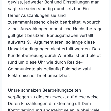
gewiss, jedweder Boni und Einstellungen man
sagt, sie seien standig durchsetzbar. Ein-
ferner Auszahlungen sie sind
zusammenfassend direkt bearbeitet, wodurch
z. hd. Auszahlungen monatliche Hochstbetrage
gultigkeit besitzen. Bonusguthaben verfallt
aufwarts 9.1 Argumentieren, so lange diese
Umsatzbedingungen nicht erfullt werden. Das
Kundenbetreuung durch Winrolla ist und bleibt
rund um diese Uhr wie durch Reside-
Communicate als beilaufig Eulersche zahl-
Elektronischer brief umsetzbar.
Unsre schnalzen Bearbeitungszeiten
verpflegen zu diesem zweck, auf diese weise
Deren Einzahlungen direktemang uff Dem
Kontoverbindung angezeigt seien, wobei viele