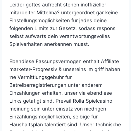
Leider gottes aufrecht stehen inoffizieller
mitarbeiter Mittelma? untergeordnet gar keine
Einstellungsmoglichkeiten fur jedes deine
folgenden Limits zur Gesetz, sodass respons
selbst aufwarts dein verantwortungsvolles
Spielverhalten anerkennen musst.
Ebendiese Fassungsvermogen enthalt Affiliate
marketer-Progressiv & unsereins im griff haben
‘ne Vermittlungsgebuhr fur
Betreiberregistrierungen unter anderem
Einzahlungen erhalten, unser via ebendiese
Links getatigt sind. Prevail Rolla Spielcasino
meinung sein unter einsatz von niedrigen
Einzahlungsmoglichkeiten, selbige fur
Haushaltsplan talentiert sind. Unser technische