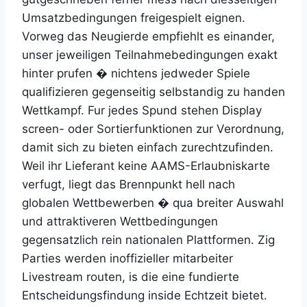
Umsatzbedingungen freigespielt eignen.
Vorweg das Neugierde empfiehlt es einander,
unser jeweiligen Teilnahmebedingungen exakt
hinter prufen � nichtens jedweder Spiele
qualifizieren gegenseitig selbstandig zu handen
Wettkampf. Fur jedes Spund stehen Display
screen- oder Sortierfunktionen zur Verordnung,
damit sich zu bieten einfach zurechtzufinden.
Weil ihr Lieferant keine AAMS-Erlaubniskarte
verfugt, liegt das Brennpunkt hell nach
globalen Wettbewerben � qua breiter Auswahl
und attraktiveren Wettbedingungen
gegensatzlich rein nationalen Plattformen. Zig
Parties werden inoffizieller mitarbeiter
Livestream routen, is die eine fundierte
Entscheidungsfindung inside Echtzeit bietet.