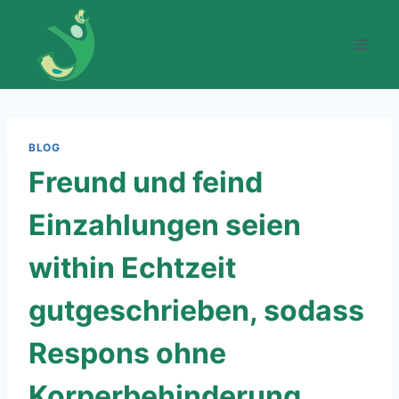
Skip
to
content
BLOG
Freund und feind
Einzahlungen seien
within Echtzeit
gutgeschrieben, sodass
Respons ohne
Korperbehinderung