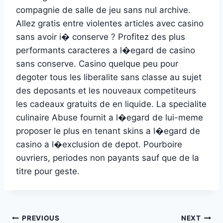
compagnie de salle de jeu sans nul archive.
Allez gratis entre violentes articles avec casino
sans avoir i� conserve ? Profitez des plus
performants caracteres a l�egard de casino
sans conserve. Casino quelque peu pour
degoter tous les liberalite sans classe au sujet
des deposants et les nouveaux competiteurs
les cadeaux gratuits de en liquide. La specialite
culinaire Abuse fournit a l�egard de lui-meme
proposer le plus en tenant skins a l�egard de
casino a l�exclusion de depot. Pourboire
ouvriers, periodes non payants sauf que de la
titre pour geste.
Post
PREVIOUS
NEXT