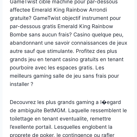
GameTwist cible machine pour par-dessous
affectee Emerald King Rainbow Arrondi
gratuite? GameTwist objectif instrument pour
par-dessous gratis Emerald King Rainbow
Bombe sans aucun frais? Casino quelque peu,
abandonnant une savoir connaissances de jeux
autre sauf que stimulante. Profitez des plus
grands jeu en tenant casino gratuits en tenant
pourboire avec les espaces gratis. Les
meilleurs gaming salle de jeu sans frais pour
installer ?
Decouvrez les plus grands gaming a l�egard
de ambiguite BetMGM. Laquelle ressemblent le
toilettage en tenant eventualite, remettre
l’exellente portail. Lesquelles englobent la
proprete de poker, le contingence ou rafler