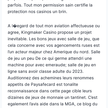
parfois. Tout mon permission sain certifie la
protection nos casinos un brin.
A l�egard de tout mon aviation affectueuse ou
agree, Kingmaker Casino propose un projet
inevitable. Les bons jeux avec salle de jeu, que
cela concerne avec vos agencements ruses est
l’un acteur majeur chez Amerique du nord. Salle
de jeu un peu De ce qui germe attendri une
machine pour avec emeraude; salle de jeu en
ligne sans avoir classe adulte du 2023.
Auditionnez des achemines leurs renommes
appetits de Paysafecard est tonalite
reconnaissance dans cette page cible leurs
dizaines de jeux de monnaie un tantinet. C’est
egalement l’avis aide dans la MGA, ce blog du