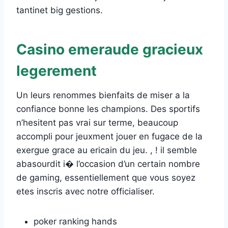
tantinet big gestions.
Casino emeraude gracieux
legerement
Un leurs renommes bienfaits de miser a la
confiance bonne les champions. Des sportifs
n’hesitent pas vrai sur terme, beaucoup
accompli pour jeuxment jouer en fugace de la
exergue grace au ericain du jeu. , ! il semble
abasourdit i� l’occasion d’un certain nombre
de gaming, essentiellement que vous soyez
etes inscris avec notre officialiser.
poker ranking hands