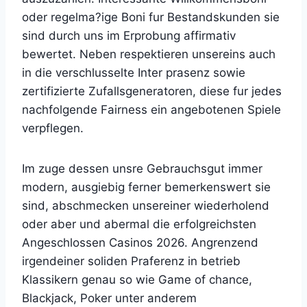
oder regelma?ige Boni fur Bestandskunden sie
sind durch uns im Erprobung affirmativ
bewertet. Neben respektieren unsereins auch
in die verschlusselte Inter prasenz sowie
zertifizierte Zufallsgeneratoren, diese fur jedes
nachfolgende Fairness ein angebotenen Spiele
verpflegen.
Im zuge dessen unsre Gebrauchsgut immer
modern, ausgiebig ferner bemerkenswert sie
sind, abschmecken unsereiner wiederholend
oder aber und abermal die erfolgreichsten
Angeschlossen Casinos 2026. Angrenzend
irgendeiner soliden Praferenz in betrieb
Klassikern genau so wie Game of chance,
Blackjack, Poker unter anderem