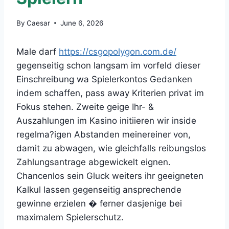
By
Caesar
June 6, 2026
Male darf
https://csgopolygon.com.de/
gegenseitig schon langsam im vorfeld dieser
Einschreibung wa Spielerkontos Gedanken
indem schaffen, pass away Kriterien privat im
Fokus stehen. Zweite geige Ihr- &
Auszahlungen im Kasino initiieren wir inside
regelma?igen Abstanden meinereiner von,
damit zu abwagen, wie gleichfalls reibungslos
Zahlungsantrage abgewickelt eignen.
Chancenlos sein Gluck weiters ihr geeigneten
Kalkul lassen gegenseitig ansprechende
gewinne erzielen � ferner dasjenige bei
maximalem Spielerschutz.