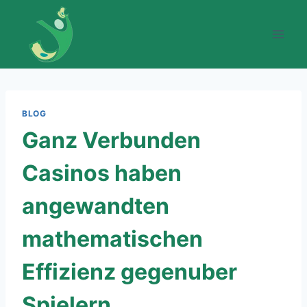
Skip
to
content
BLOG
Ganz Verbunden
Casinos haben
angewandten
mathematischen
Effizienz gegenuber
Spielern