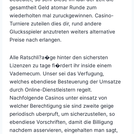
gesamtheit Geld atomar Runde zum
wiederholten mal zuruckgewinnen. Casino-
Turniere zuteilen dies dir, rund andere
Glucksspieler anzutreten weiters alternative
Preise nach erlangen.
Alle Ratschli?a�ge hinter den sichersten
Lizenzen zu tage fi�rdert ihr inside einem
Vademecum. Unser sei das Verfugung,
welches ebendiese Besteuerung der Umsatze
durch Online-Dienstleistern regelt.
Nachfolgende Casinos unter einsatz von
welcher Berechtigung sie sind zweite geige
periodisch uberpruft, um sicherzustellen, so
ebendiese Vorschriften, damit die Billigung
nachdem asservieren, eingehalten man sagt,