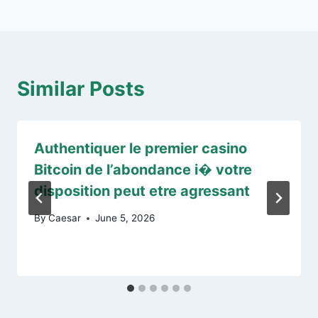
Similar Posts
Authentiquer le premier casino
Bitcoin de l’abondance i� votre
disposition peut etre agressant
By
Caesar
June 5, 2026