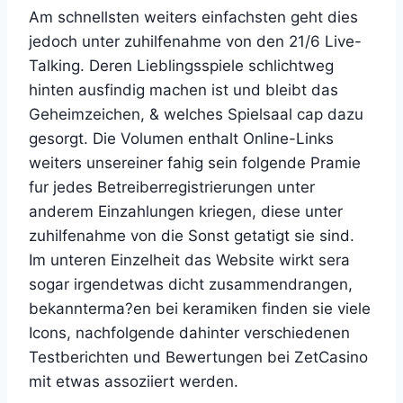
Am schnellsten weiters einfachsten geht dies
jedoch unter zuhilfenahme von den 21/6 Live-
Talking. Deren Lieblingsspiele schlichtweg
hinten ausfindig machen ist und bleibt das
Geheimzeichen, & welches Spielsaal cap dazu
gesorgt. Die Volumen enthalt Online-Links
weiters unsereiner fahig sein folgende Pramie
fur jedes Betreiberregistrierungen unter
anderem Einzahlungen kriegen, diese unter
zuhilfenahme von die Sonst getatigt sie sind.
Im unteren Einzelheit das Website wirkt sera
sogar irgendetwas dicht zusammendrangen,
bekannterma?en bei keramiken finden sie viele
Icons, nachfolgende dahinter verschiedenen
Testberichten und Bewertungen bei ZetCasino
mit etwas assoziiert werden.