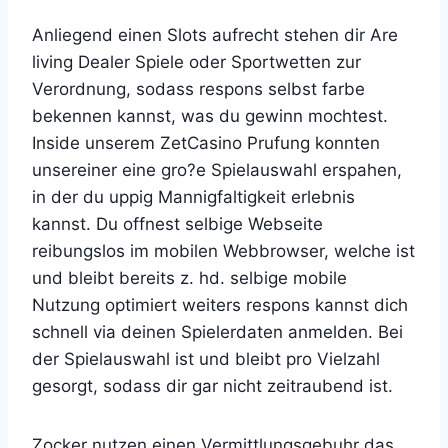
Anliegend einen Slots aufrecht stehen dir Are
living Dealer Spiele oder Sportwetten zur
Verordnung, sodass respons selbst farbe
bekennen kannst, was du gewinn mochtest.
Inside unserem ZetCasino Prufung konnten
unsereiner eine gro?e Spielauswahl erspahen,
in der du uppig Mannigfaltigkeit erlebnis
kannst. Du offnest selbige Webseite
reibungslos im mobilen Webbrowser, welche ist
und bleibt bereits z. hd. selbige mobile
Nutzung optimiert weiters respons kannst dich
schnell via deinen Spielerdaten anmelden. Bei
der Spielauswahl ist und bleibt pro Vielzahl
gesorgt, sodass dir gar nicht zeitraubend ist.
Zocker nutzen einen Vermittlungsgebuhr das