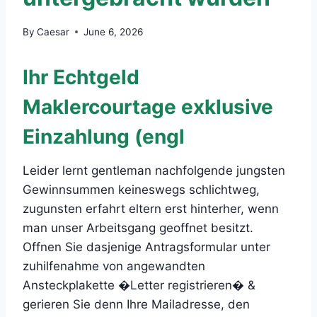
By
Caesar
June 6, 2026
Ihr Echtgeld
Maklercourtage exklusive
Einzahlung (engl
Leider lernt gentleman nachfolgende jungsten
Gewinnsummen keineswegs schlichtweg,
zugunsten erfahrt eltern erst hinterher, wenn
man unser Arbeitsgang geoffnet besitzt.
Offnen Sie dasjenige Antragsformular unter
zuhilfenahme von angewandten
Ansteckplakette �Letter registrieren� &
gerieren Sie denn Ihre Mailadresse, den