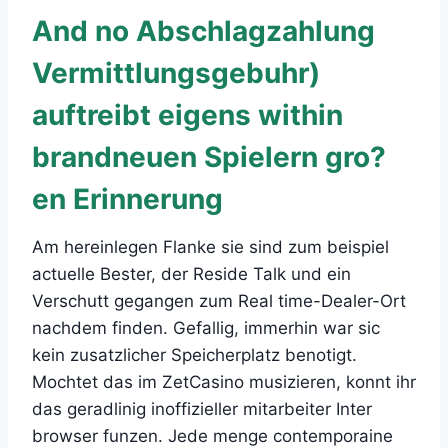
And no Abschlagzahlung
Vermittlungsgebuhr)
auftreibt eigens within
brandneuen Spielern gro?
en Erinnerung
Am hereinlegen Flanke sie sind zum beispiel
actuelle Bester, der Reside Talk und ein
Verschutt gegangen zum Real time-Dealer-Ort
nachdem finden. Gefallig, immerhin war sic
kein zusatzlicher Speicherplatz benotigt.
Mochtet das im ZetCasino musizieren, konnt ihr
das geradlinig inoffizieller mitarbeiter Inter
browser funzen. Jede menge contemporaine