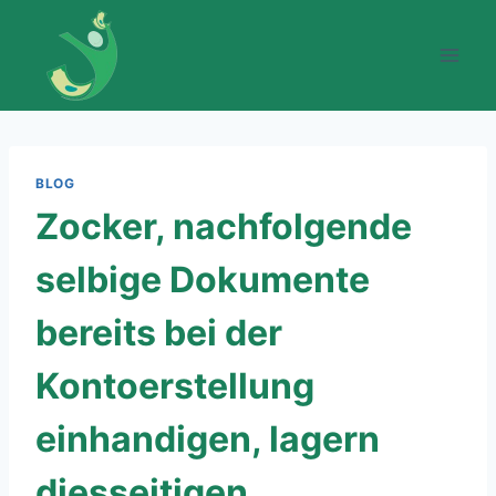
Skip
to
content
BLOG
Zocker, nachfolgende
selbige Dokumente
bereits bei der
Kontoerstellung
einhandigen, lagern
diesseitigen