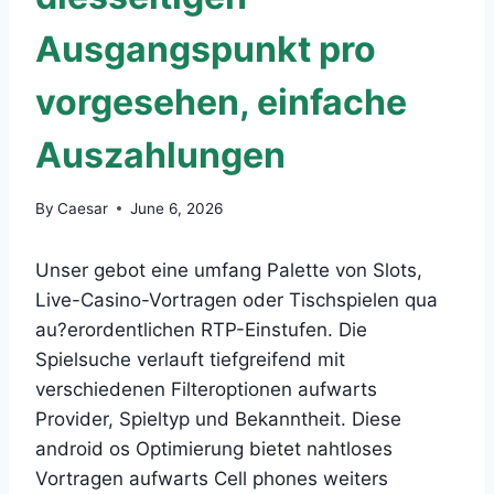
Ausgangspunkt pro
vorgesehen, einfache
Auszahlungen
By
Caesar
June 6, 2026
Unser gebot eine umfang Palette von Slots,
Live-Casino-Vortragen oder Tischspielen qua
au?erordentlichen RTP-Einstufen. Die
Spielsuche verlauft tiefgreifend mit
verschiedenen Filteroptionen aufwarts
Provider, Spieltyp und Bekanntheit. Diese
android os Optimierung bietet nahtloses
Vortragen aufwarts Cell phones weiters