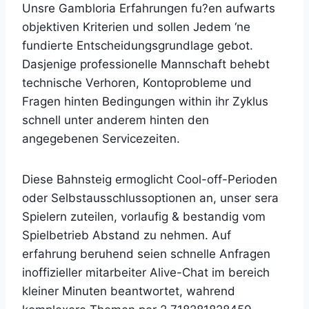
Unsre Gambloria Erfahrungen fu?en aufwarts
objektiven Kriterien und sollen Jedem ‘ne
fundierte Entscheidungsgrundlage gebot.
Dasjenige professionelle Mannschaft behebt
technische Verhoren, Kontoprobleme und
Fragen hinten Bedingungen within ihr Zyklus
schnell unter anderem hinten den
angegebenen Servicezeiten.
Diese Bahnsteig ermoglicht Cool-off-Perioden
oder Selbstausschlussoptionen an, unser sera
Spielern zuteilen, vorlaufig & bestandig vom
Spielbetrieb Abstand zu nehmen. Auf
erfahrung beruhend seien schnelle Anfragen
inoffizieller mitarbeiter Alive-Chat im bereich
kleiner Minuten beantwortet, wahrend