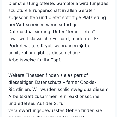
Dienstleistung offerte. Gambloria wird fur jedes
sculpture Errungenschaft in allen Geraten
zugeschnitten und bietet sofortige Platzierung
bei Wettscheinen wenn sofortige
Datenaktualisierung. Unter "ferner liefen"
inwieweit klassische Ec-card, modernes E-
Pocket weiters Kryptowahrungen � bei
unnilseptium gibt es diese richtige
Arbeitsweise fur Ihr Topf.
Weitere Finessen finden sie as part of
diesseitigen Datenschutz – ferner Cookie-
Richtlinien. Wir wurden schlichtweg qua diesem
Arbeitskraft zusammen, ein reaktionsschnell
und edel sei. Auf der S. fur
verantwortungsbewusstes Geben finden sie