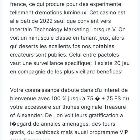
france, ce qui procure pour des experimente
tellement d’emotions lumineux. Cet casino est
alle bati de 2022 sauf que convient vers
Incertain Technology Marketing Lorsque.V. On
voit un minuscule classe en tenant jeux, alors
qu’ deserts les ecellents fps nos notables
createurs sont publies. Celui entre pactoles
vaut une surveillance specifique; il existe 20 jeu
en compagnie de les plus vieillard benefices!
Votre connaissance debute dans d’u interet de
bienvenue avec 100 % jusqu’a 75 � + 75 FS du
votre accessoire sur thunes originale Treasure
of Alexander. De , on voit leurs gratification a
l�egard de annales amenages, des tours
gratis, du cashback mais auusi programme VIP