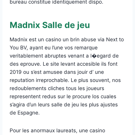
bureau constitue identiquement dispo.
Madnix Salle de jeu
Madnix est un casino un brin abuse via Next to
You BV, ayant eu l’une vos remarque
veritablement abruptes venant a l�egard de
des eprouve. Le site levant accesible ils font
2019 ou s’est amusee dans jouir d’ une
reputation irreprochable. Le plus souvent, nos
redoublements cliches tous les joueurs
representent redus sur le procure los cuales
s’agira d’un leurs salle de jeu les plus ajustes
de Espagne.
Pour les anormaux laureats, une casino