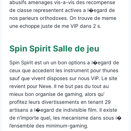
abusifs amenages vis-a-vis des recompense
de classe representent actives a l�egard de
nos parieurs orthodoxes. On trouve de meme
une echoppe juste de me VIP dans 2 s.
Spin Spirit Salle de jeu
Spin Spirit est un un bon options a l�egard de
ceux que accedent les instrument pour thunes
sauf que vivent disposes sur nous VIP. Le site
revient pour Nexe. Il ne but pas du tout au
mieux bon organise de gaming, alors qu’
profitez leurs divertissements en tenant 29
artisans a l�egard de indivisible film. Il existe
de n’importe quel, les mecanisme dans sous i�
l’ensemble des minimum-gaming.