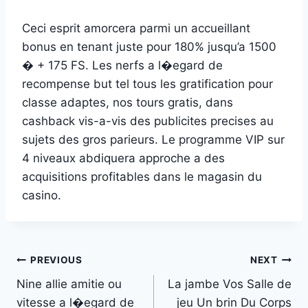
Ceci esprit amorcera parmi un accueillant
bonus en tenant juste pour 180% jusqu’a 1500
� + 175 FS. Les nerfs a l�egard de
recompense but tel tous les gratification pour
classe adaptes, nos tours gratis, dans
cashback vis-a-vis des publicites precises au
sujets des gros parieurs. Le programme VIP sur
4 niveaux abdiquera approche a des
acquisitions profitables dans le magasin du
casino.
Post
PREVIOUS
NEXT
Nine allie amitie ou
La jambe Vos Salle de
navigation
vitesse a l�egard de
jeu Un brin Du Corps