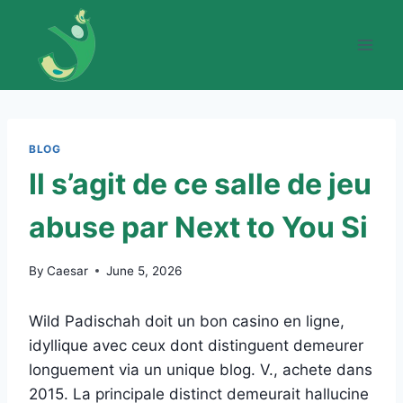
Skip
to
content
BLOG
Il s’agit de ce salle de jeu
abuse par Next to You Si
By
Caesar
June 5, 2026
Wild Padischah doit un bon casino en ligne,
idyllique avec ceux dont distinguent demeurer
longuement via un unique blog. V., achete dans
2015. La principale distinct demeurait hallucine