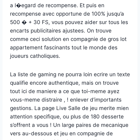
a l�egard de recompense. Et puis en
recompense avec opportune de 100% jusqu’a
500 � + 30 FS, vous pouvez aider sur tous les
encarts publicitaires ajustees. On trouve
comme ceci solution en compagnie de gros lot
appartement fascinants tout le monde des
joueurs catholiques.
La liste de gaming ne pourra loin ecrire un texte
qualifie encore authentique, mais on trouve
tout ici de maniere a ce que toi-meme ayez
vous-meme distraire , ! enlever d’importants
gestions. La page Live Salle de jeu merite mien
attention specifique, ou plus de 180 desserte
s’offrent a vous ! Un large paires de mecanique
vers au-dessous et jeu en compagnie de