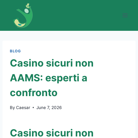
Skip
to
content
BLOG
Casino sicuri non
AAMS: esperti a
confronto
By
Caesar
June 7, 2026
Casino sicuri non