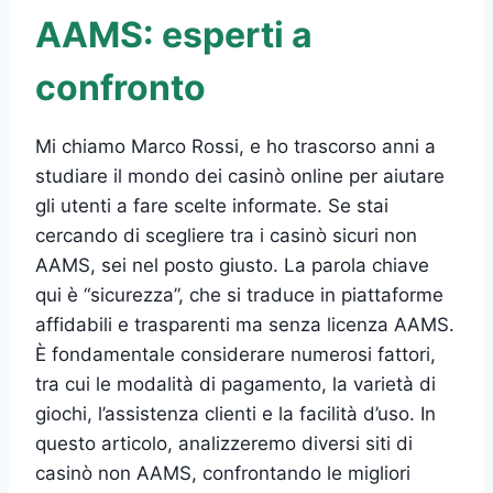
AAMS: esperti a
confronto
Mi chiamo Marco Rossi, e ho trascorso anni a
studiare il mondo dei casinò online per aiutare
gli utenti a fare scelte informate. Se stai
cercando di scegliere tra i casinò sicuri non
AAMS, sei nel posto giusto. La parola chiave
qui è “sicurezza”, che si traduce in piattaforme
affidabili e trasparenti ma senza licenza AAMS.
È fondamentale considerare numerosi fattori,
tra cui le modalità di pagamento, la varietà di
giochi, l’assistenza clienti e la facilità d’uso. In
questo articolo, analizzeremo diversi siti di
casinò non AAMS, confrontando le migliori