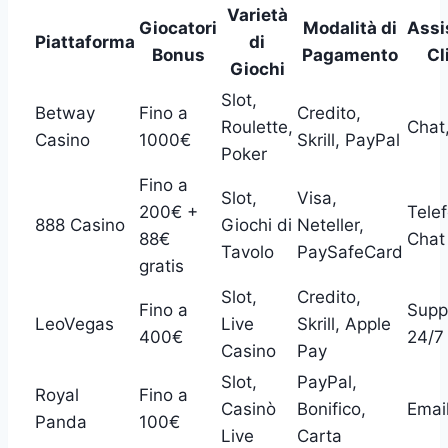
Varietà
Giocatori
Modalità di
Assi
Piattaforma
di
Bonus
Pagamento
Cl
Giochi
Slot,
Betway
Fino a
Credito,
Roulette,
Chat
Casino
1000€
Skrill, PayPal
Poker
Fino a
Slot,
Visa,
200€ +
Tele
888 Casino
Giochi di
Neteller,
88€
Chat
Tavolo
PaySafeCard
gratis
Slot,
Credito,
Fino a
Supp
LeoVegas
Live
Skrill, Apple
400€
24/7
Casino
Pay
Slot,
PayPal,
Royal
Fino a
Casinò
Bonifico,
Emai
Panda
100€
Live
Carta