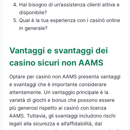
Hai bisogno di un’assistenza clienti attiva e
disponibile?
Qual è la tua esperienza con i casinò online
in generale?
Vantaggi e svantaggi dei
casino sicuri non AAMS
Optare per casinò non AAMS presenta vantaggi
e svantaggi che è importante considerare
attentamente. Un vantaggio principale è la
varietà di giochi e bonus che possono essere
più generosi rispetto ai casinò con licenza
AAMS. Tuttavia, gli svantaggi includono rischi
legati alla sicurezza e all’affidabilità, dal