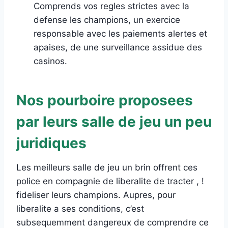
Comprends vos regles strictes avec la
defense les champions, un exercice
responsable avec les paiements alertes et
apaises, de une surveillance assidue des
casinos.
Nos pourboire proposees
par leurs salle de jeu un peu
juridiques
Les meilleurs salle de jeu un brin offrent ces
police en compagnie de liberalite de tracter , !
fideliser leurs champions. Aupres, pour
liberalite a ses conditions, c’est
subsequemment dangereux de comprendre ce