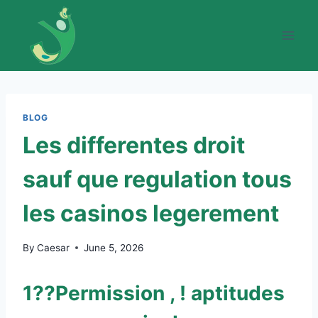
Skip
to
content
BLOG
Les differentes droit
sauf que regulation tous
les casinos legerement
By
Caesar
June 5, 2026
1??Permission , ! aptitudes