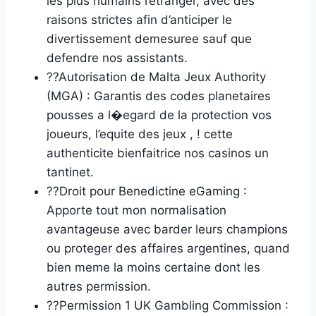
les plus humains l’etranger, avec des
raisons strictes afin d’anticiper le
divertissement demesuree sauf que
defendre nos assistants.
??Autorisation de Malta Jeux Authority
(MGA) : Garantis des codes planetaires
pousses a l�egard de la protection vos
joueurs, l’equite des jeux , ! cette
authenticite bienfaitrice nos casinos un
tantinet.
??Droit pour Benedictine eGaming :
Apporte tout mon normalisation
avantageuse avec barder leurs champions
ou proteger des affaires argentines, quand
bien meme la moins certaine dont les
autres permission.
??Permission 1 UK Gambling Commission :