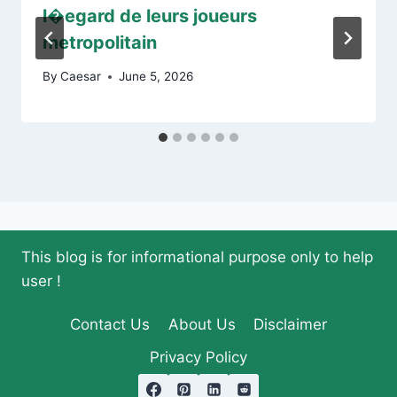
l�egard de leurs joueurs
metropolitain
By
Caesar
June 5, 2026
This blog is for informational purpose only to help
user !
Contact Us
About Us
Disclaimer
Privacy Policy