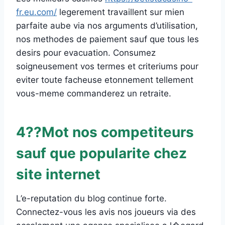
fr.eu.com/
legerement travaillent sur mien
parfaite aube via nos arguments d’utilisation,
nos methodes de paiement sauf que tous les
desirs pour evacuation. Consumez
soigneusement vos termes et criteriums pour
eviter toute facheuse etonnement tellement
vous-meme commanderez un retraite.
4??Mot nos competiteurs
sauf que popularite chez
site internet
L’e-reputation du blog continue forte.
Connectez-vous les avis nos joueurs via des