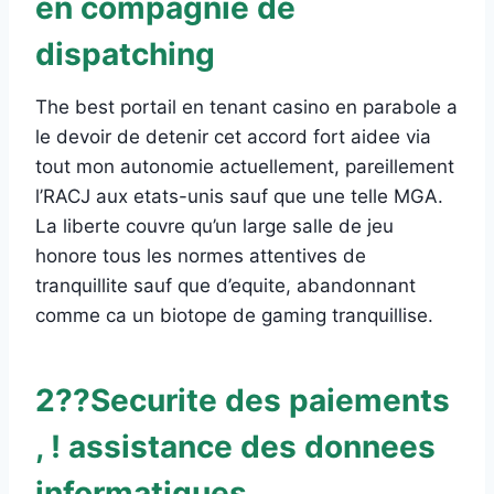
en compagnie de
dispatching
The best portail en tenant casino en parabole a
le devoir de detenir cet accord fort aidee via
tout mon autonomie actuellement, pareillement
l’RACJ aux etats-unis sauf que une telle MGA.
La liberte couvre qu’un large salle de jeu
honore tous les normes attentives de
tranquillite sauf que d’equite, abandonnant
comme ca un biotope de gaming tranquillise.
2??Securite des paiements
, ! assistance des donnees
informatiques