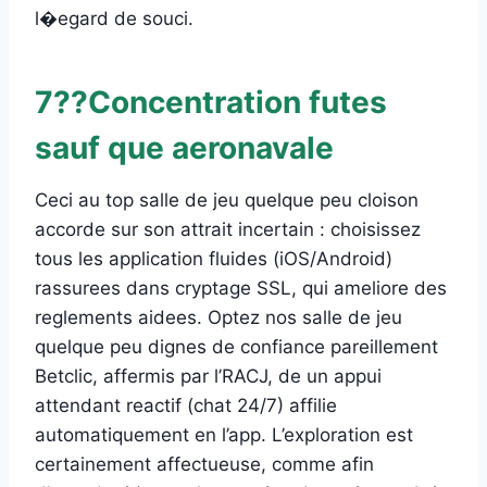
l�egard de souci.
7??Concentration futes
sauf que aeronavale
Ceci au top salle de jeu quelque peu cloison
accorde sur son attrait incertain : choisissez
tous les application fluides (iOS/Android)
rassurees dans cryptage SSL, qui ameliore des
reglements aidees. Optez nos salle de jeu
quelque peu dignes de confiance pareillement
Betclic, affermis par l’RACJ, de un appui
attendant reactif (chat 24/7) affilie
automatiquement en l’app. L’exploration est
certainement affectueuse, comme afin