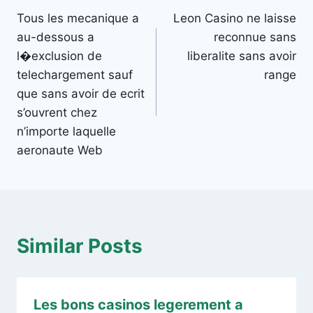
Tous les mecanique a
Leon Casino ne laisse
navigation
au-dessous a
reconnue sans
l�exclusion de
liberalite sans avoir
telechargement sauf
range
que sans avoir de ecrit
s’ouvrent chez
n’importe laquelle
aeronaute Web
Similar Posts
Les bons casinos legerement a