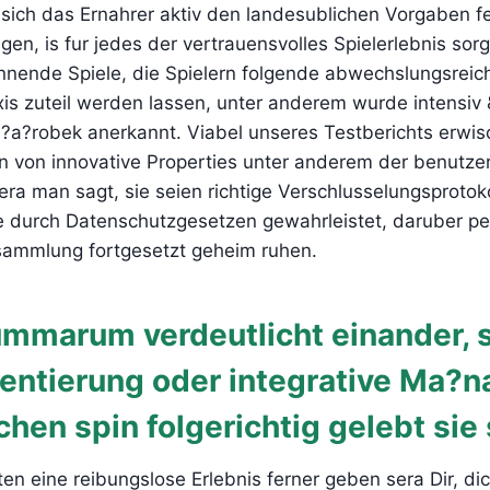
 sich das Ernahrer aktiv den landesublichen Vorgaben f
, is fur jedes der vertrauensvolles Spielerlebnis sorg
nnende Spiele, die Spielern folgende abwechslungsreic
xis zuteil werden lassen, unter anderem wurde intensiv
?a?robek anerkannt. Viabel unseres Testberichts erwis
in von innovative Properties unter anderem der benutze
ra man sagt, sie seien richtige Verschlusselungsprotoko
 durch Datenschutzgesetzen gewahrleistet, daruber per
nsammlung fortgesetzt geheim ruhen.
marum verdeutlicht einander, s
entierung oder integrative Ma?
chen spin folgerichtig gelebt sie
ten eine reibungslose Erlebnis ferner geben sera Dir, di