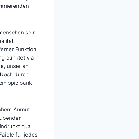
variierenden
 menschen spin
alitat
erner Funktion
g punktet via
ue, unser an
. Noch durch
spin spielbank
ischem Anmut
aubenden
eindruckt qua
aible fur jedes