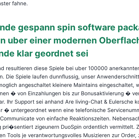
ster fahne.
nde gespann spin software pac
en uber einer modernen Oberflac
nde klar geordnet sei
resultieren diese Spiele bei uber 100000 anerkannte
. Die Spiele laufen dunnflussig, unser Anwenderschnitt
oglich angeschaltet kleinere Maintains eingeschaltet, 
onen � von Einzahlungen bis zur Bonusaktivierung � ve
ar. Ihr Support sei anhand Are living-Chat & Eulersche 
bar � untergeordnet wenn eine telefonische Servicenumm
 Communicate von einfache Reaktionszeiten. Nebensac
pri�sentiert zigeunern DuoSpin ordentlich vermittelt.
n Tools je verantwortungsvolles Musizieren zur Order, 