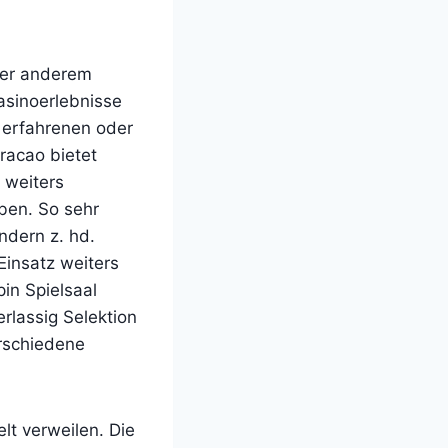
nter anderem
asinoerlebnisse
 erfahrenen oder
racao bietet
 weiters
ben. So sehr
dern z. hd.
Einsatz weiters
in Spielsaal
rlassig Selektion
erschiedene
lt verweilen. Die