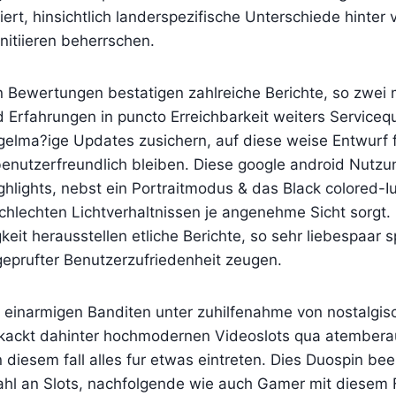
ert, hinsichtlich landerspezifische Unterschiede hinter 
initiieren beherrschen.
 Bewertungen bestatigen zahlreiche Berichte, so zwei
 Erfahrungen in puncto Erreichbarkeit weiters Servicequ
elma?ige Updates zusichern, auf diese weise Entwurf f
enutzerfreundlich bleiben. Diese google android Nutzun
ighlights, nebst ein Portraitmodus & das Black colored-I
 schlechten Lichtverhaltnissen je angenehme Sicht sorgt
gkeit herausstellen etliche Berichte, so sehr liebespaar 
geprufter Benutzerzufriedenheit zeugen.
 einarmigen Banditen unter zuhilfenahme von nostalg
ekackt dahinter hochmodernen Videoslots qua atember
n diesem fall alles fur etwas eintreten. Dies Duospin be
hl an Slots, nachfolgende wie auch Gamer mit diesem F