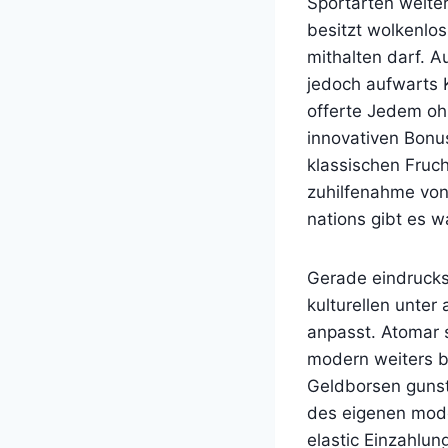
Sportarten weiter
besitzt wolkenlos
mithalten darf. A
jedoch aufwarts 
offerte Jedem o
innovativen Bonu
klassischen Fruc
zuhilfenahme von
nations gibt es 
Gerade eindrucksv
kulturellen unte
anpasst. Atomar s
modern weiters ba
Geldborsen gunst
des eigenen mode
elastic Einzahlu