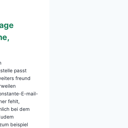
kage
he,
n
stelle passt
weiters freund
rweilen
konstante-E-mail-
er fehlt,
hlich bei dem
 Zudem
zum beispiel