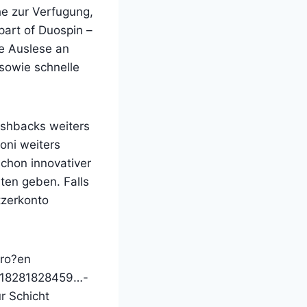
e zur Verfugung,
part of Duospin –
e Auslese an
sowie schnelle
shbacks weiters
oni weiters
chon innovativer
ten geben. Falls
tzerkonto
gro?en
,718281828459…-
r Schicht