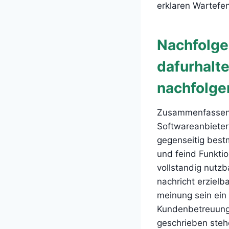
erklaren Wartefen
Nachfolge
dafurhalt
nachfolge
Zusammenfassend 
Softwareanbietern
gegenseitig bestm
und feind Funkti
vollstandig nutzb
nachricht erziel
meinung sein ein
Kundenbetreuung 
geschrieben stehe