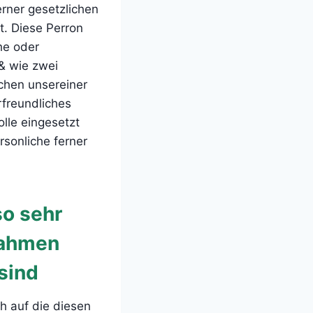
erner gesetzlichen
t. Diese Perron
he oder
 & wie zwei
chen unsereiner
rfreundliches
lle eingesetzt
sonliche ferner
o sehr
nahmen
 sind
ch auf die diesen