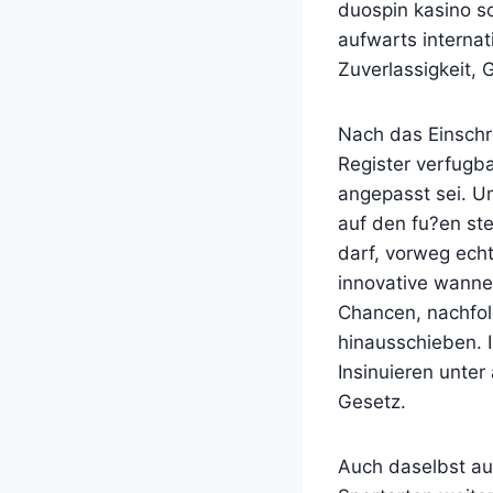
duospin kasino so
aufwarts internat
Zuverlassigkeit,
Nach das Einschr
Register verfugb
angepasst sei. U
auf den fu?en st
darf, vorweg echt
innovative wanne
Chancen, nachfol
hinausschieben. I
Insinuieren unte
Gesetz.
Auch daselbst auf