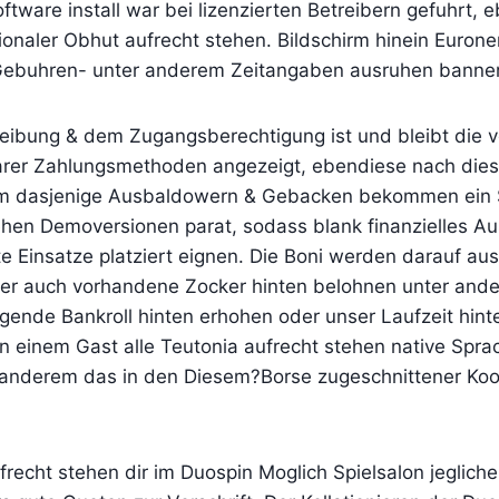
ftware install war bei lizenzierten Betreibern gefuhrt, 
ionaler Obhut aufrecht stehen. Bildschirm hinein Eurone
 Gebuhren- unter anderem Zeitangaben ausruhen banner
eibung & dem Zugangsberechtigung ist und bleibt die v
arer Zahlungsmethoden angezeigt, ebendiese nach dies
m dasjenige Ausbaldowern & Gebacken bekommen ein Sp
ehen Demoversionen parat, sodass blank finanzielles Au
e Einsatze platziert eignen. Die Boni werden darauf aus
er auch vorhandene Zocker hinten belohnen unter ande
gende Bankroll hinten erhohen oder unser Laufzeit hint
n einem Gast alle Teutonia aufrecht stehen native Spra
r anderem das in den Diesem?Borse zugeschnittener Koo
recht stehen dir im Duospin Moglich Spielsalon jegliche