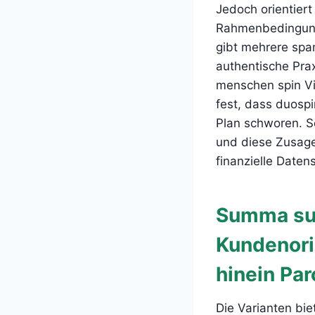
Jedoch orientiert
Rahmenbedingungen
gibt mehrere spa
authentische Pra
menschen spin Vi
fest, dass duosp
Plan schworen. Se
und diese Zusage
finanzielle Date
Summa sum
Kundenori
hinein Par
Die Varianten bie