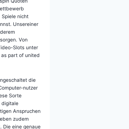
ospin Quoten
 Wettbewerb
 Spiele nicht
nnst. Unsereiner
nderem
rsorgen. Von
ideo-Slots unter
s part of united
ingeschaltet die
 Computer-nutzer
iese Sorte
 digitale
itigen Anspruchen
 geben zudem
. Die eine genaue