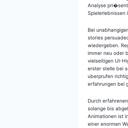
Analyse pri�senti
Spielerlebnissen 
Bei unabhangigen
stories persuaded
wiedergeben. Reg
immer neu oder b
vielseitigen UI-H
erster stelle bei
uberprufen richti
erfahrungen bei 
Durch erfahrenen
solange bis abg
Animationen ist i
einer enormen Wa