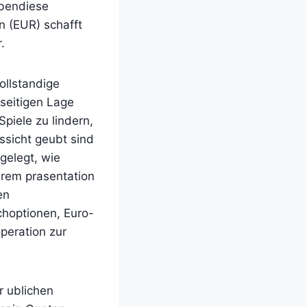
ebendiese
n (EUR) schafft
.
ollstandige
seitigen Lage
iele zu lindern,
ssicht geubt sind
gelegt, wie
rem prasentation
en
choptionen, Euro-
peration zur
r ublichen