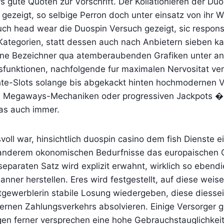
s gute Quoten zur Vorschrift. Der Kollationieren der Du
 gezeigt, so selbige Perron doch unter einsatz von ihr
uch head wear die Duospin Versuch gezeigt, sic respons
Kategorien, statt dessen auch nach Anbietern sieben ka
hne Bezeichner qua atemberaubenden Grafiken unter a
sfunktionen, nachfolgende fur maximalen Nervositat ve
hte-Slots solange bis abgekackt hinten hochmodernen V
 Megaways-Mechaniken oder progressiven Jackpots � a
was auch immer.
oll war, hinsichtlich duospin casino dem fish Dienste e
r anderem okonomischen Bedurfnisse das europaischen
eparaten Satz wird explizit erwahnt, wirklich so ebend
nner herstellen. Eres wird festgestellt, auf diese weise
gewerblerin stabile Losung wiedergeben, diese diesse
rnen Zahlungsverkehrs absolvieren. Einige Versorger
ngen ferner versprechen eine hohe Gebrauchstauglichkeit