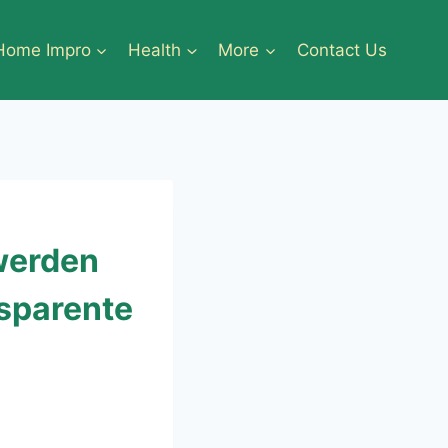
Home Impro
Health
More
Contact Us
werden
sparente