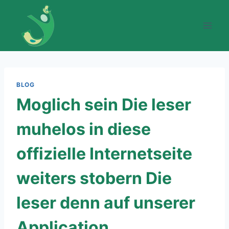
Skip
to
content
BLOG
Moglich sein Die leser
muhelos in diese
offizielle Internetseite
weiters stobern Die
leser denn auf unserer
Application