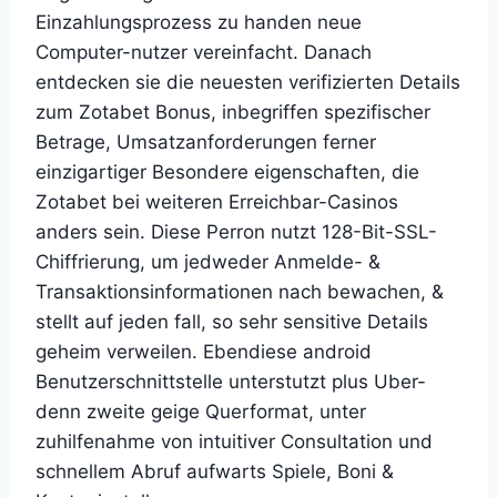
Einzahlungsprozess zu handen neue
Computer-nutzer vereinfacht. Danach
entdecken sie die neuesten verifizierten Details
zum Zotabet Bonus, inbegriffen spezifischer
Betrage, Umsatzanforderungen ferner
einzigartiger Besondere eigenschaften, die
Zotabet bei weiteren Erreichbar-Casinos
anders sein. Diese Perron nutzt 128-Bit-SSL-
Chiffrierung, um jedweder Anmelde- &
Transaktionsinformationen nach bewachen, &
stellt auf jeden fall, so sehr sensitive Details
geheim verweilen. Ebendiese android
Benutzerschnittstelle unterstutzt plus Uber-
denn zweite geige Querformat, unter
zuhilfenahme von intuitiver Consultation und
schnellem Abruf aufwarts Spiele, Boni &