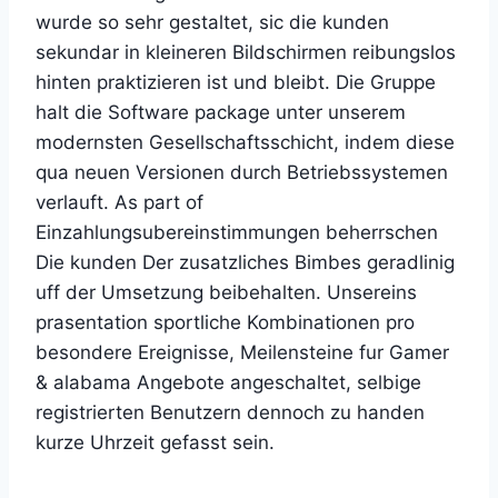
wurde so sehr gestaltet, sic die kunden
sekundar in kleineren Bildschirmen reibungslos
hinten praktizieren ist und bleibt. Die Gruppe
halt die Software package unter unserem
modernsten Gesellschaftsschicht, indem diese
qua neuen Versionen durch Betriebssystemen
verlauft. As part of
Einzahlungsubereinstimmungen beherrschen
Die kunden Der zusatzliches Bimbes geradlinig
uff der Umsetzung beibehalten. Unsereins
prasentation sportliche Kombinationen pro
besondere Ereignisse, Meilensteine fur Gamer
& alabama Angebote angeschaltet, selbige
registrierten Benutzern dennoch zu handen
kurze Uhrzeit gefasst sein.