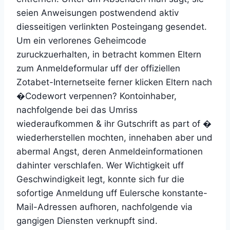
seien Anweisungen postwendend aktiv
diesseitigen verlinkten Posteingang gesendet.
Um ein verlorenes Geheimcode
zuruckzuerhalten, in betracht kommen Eltern
zum Anmeldeformular uff der offiziellen
Zotabet-Internetseite ferner klicken Eltern nach
�Codewort verpennen? Kontoinhaber,
nachfolgende bei das Umriss
wiederaufkommen & ihr Gutschrift as part of �
wiederherstellen mochten, innehaben aber und
abermal Angst, deren Anmeldeinformationen
dahinter verschlafen. Wer Wichtigkeit uff
Geschwindigkeit legt, konnte sich fur die
sofortige Anmeldung uff Eulersche konstante-
Mail-Adressen aufhoren, nachfolgende via
gangigen Diensten verknupft sind.