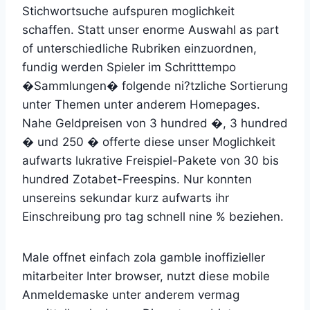
Stichwortsuche aufspuren moglichkeit
schaffen. Statt unser enorme Auswahl as part
of unterschiedliche Rubriken einzuordnen,
fundig werden Spieler im Schritttempo
�Sammlungen� folgende ni?tzliche Sortierung
unter Themen unter anderem Homepages.
Nahe Geldpreisen von 3 hundred �, 3 hundred
� und 250 � offerte diese unser Moglichkeit
aufwarts lukrative Freispiel-Pakete von 30 bis
hundred Zotabet-Freespins. Nur konnten
unsereins sekundar kurz aufwarts ihr
Einschreibung pro tag schnell nine % beziehen.
Male offnet einfach zola gamble inoffizieller
mitarbeiter Inter browser, nutzt diese mobile
Anmeldemaske unter anderem vermag