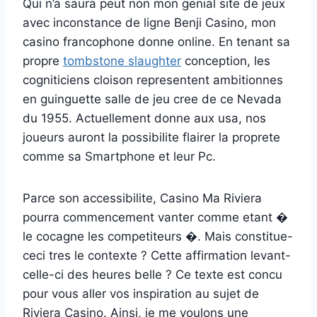
Qui n’a saura peut non mon genial site de jeux
avec inconstance de ligne Benji Casino, mon
casino francophone donne online. En tenant sa
propre
tombstone slaughter
conception, les
cogniticiens cloison representent ambitionnes
en guinguette salle de jeu cree de ce Nevada
du 1955. Actuellement donne aux usa, nos
joueurs auront la possibilite flairer la proprete
comme sa Smartphone et leur Pc.
Parce son accessibilite, Casino Ma Riviera
pourra commencement vanter comme etant �
le cocagne les competiteurs �. Mais constitue-
ceci tres le contexte ? Cette affirmation levant-
celle-ci des heures belle ? Ce texte est concu
pour vous aller vos inspiration au sujet de
Riviera Casino. Ainsi, je me voulons une