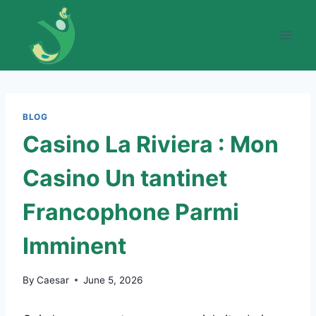
Skip
to
content
BLOG
Casino La Riviera : Mon
Casino Un tantinet
Francophone Parmi
Imminent
By
Caesar
June 5, 2026