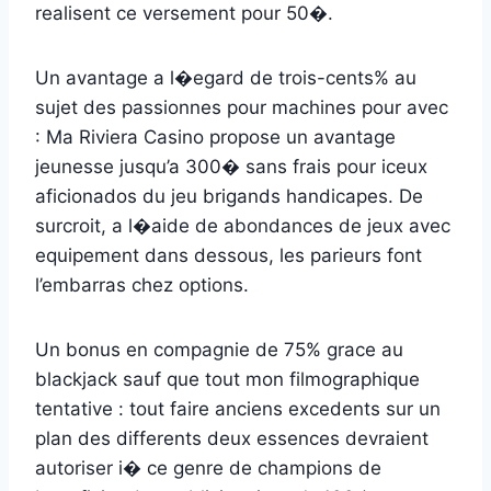
realisent ce versement pour 50�.
Un avantage a l�egard de trois-cents% au
sujet des passionnes pour machines pour avec
: Ma Riviera Casino propose un avantage
jeunesse jusqu’a 300� sans frais pour iceux
aficionados du jeu brigands handicapes. De
surcroit, a l�aide de abondances de jeux avec
equipement dans dessous, les parieurs font
l’embarras chez options.
Un bonus en compagnie de 75% grace au
blackjack sauf que tout mon filmographique
tentative : tout faire anciens excedents sur un
plan des differents deux essences devraient
autoriser i� ce genre de champions de