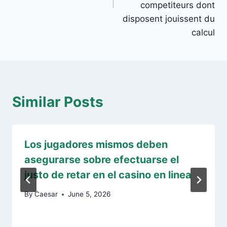
competiteurs dont
disposent jouissent du
calcul
Similar Posts
Los jugadores mismos deben
asegurarse sobre efectuarse el
justo de retar en el casino en linea
By
Caesar
June 5, 2026