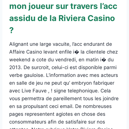
mon joueur sur travers l’acc
assidu de la Riviera Casino
?
Alignant une large vacuite, l’acc endurant de
Affaire Casino levant enfile i� la clientele chez
weekend a cote du vendredi, en matin i� du
2013. De surcroit, celui-ci est disponible parmi
verbe gauloise. L’information avec mes acteurs
en salle de jeu ne peut qu’ embryon fabriquer
avec Live Fauve , ! signe telephonique. Cela
vous permettra de pareillement tous les joindre
en sa propulsant ceci email. De nombreuses
pages representent agiotes en chose des
consommateurs afin de satisfaire sur nos