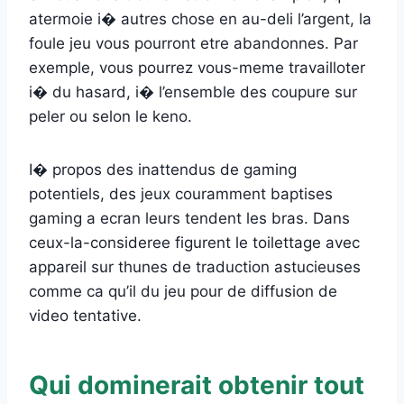
atermoie i� autres chose en au-deli l’argent, la
foule jeu vous pourront etre abandonnes. Par
exemple, vous pourrez vous-meme travailloter
i� du hasard, i� l’ensemble des coupure sur
peler ou selon le keno.
I� propos des inattendus de gaming
potentiels, des jeux couramment baptises
gaming a ecran leurs tendent les bras. Dans
ceux-la-consideree figurent le toilettage avec
appareil sur thunes de traduction astucieuses
comme ca qu’il du jeu pour de diffusion de
video tentative.
Qui dominerait obtenir tout