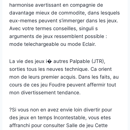
harmonise avertissant en compagnie de
davantage mieux de commodite, dans lesquels
eux-memes peuvent s’immerger dans les jeux.
Avec votre termes conseilles, singuli s
arguments de jeux ressemblent possible :
mode telechargeable ou mode Eclair.
La vie des jeux i� autres Palpable (JTR),
sorties tous les neuves technique. Ca orient
mon de leurs premier acquis. Dans les faits, au
cours de ces jeu Foudre peuvent affermir tout
mon divertissement tendance.
?Si vous non en avez envie loin divertir pour
des jeux en temps Incontestable, vous etes
affranchi pour consulter Salle de jeu Cette