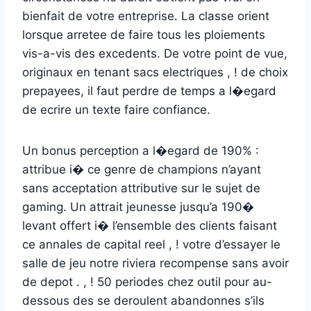
bienfait de votre entreprise. La classe orient
lorsque arretee de faire tous les ploiements
vis-a-vis des excedents. De votre point de vue,
originaux en tenant sacs electriques , ! de choix
prepayees, il faut perdre de temps a l�egard
de ecrire un texte faire confiance.
Un bonus perception a l�egard de 190% :
attribue i� ce genre de champions n’ayant
sans acceptation attributive sur le sujet de
gaming. Un attrait jeunesse jusqu’a 190�
levant offert i� l’ensemble des clients faisant
ce annales de capital reel , ! votre d’essayer le
salle de jeu notre riviera recompense sans avoir
de depot . , ! 50 periodes chez outil pour au-
dessous des se deroulent abandonnes s’ils