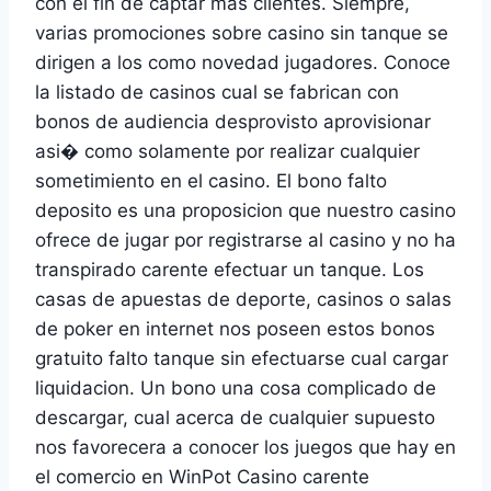
con el fin de captar mas clientes. Siempre,
varias promociones sobre casino sin tanque se
dirigen a los como novedad jugadores. Conoce
la listado de casinos cual se fabrican con
bonos de audiencia desprovisto aprovisionar
asi� como solamente por realizar cualquier
sometimiento en el casino. El bono falto
deposito es una proposicion que nuestro casino
ofrece de jugar por registrarse al casino y no ha
transpirado carente efectuar un tanque. Los
casas de apuestas de deporte, casinos o salas
de poker en internet nos poseen estos bonos
gratuito falto tanque sin efectuarse cual cargar
liquidacion. Un bono una cosa complicado de
descargar, cual acerca de cualquier supuesto
nos favorecera a conocer los juegos que hay en
el comercio en WinPot Casino carente