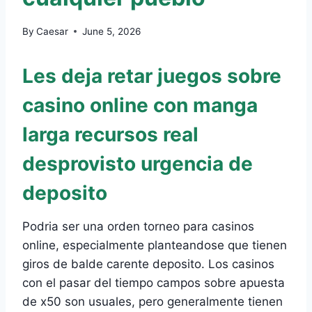
By
Caesar
June 5, 2026
Les deja retar juegos sobre
casino online con manga
larga recursos real
desprovisto urgencia de
deposito
Podria ser una orden torneo para casinos
online, especialmente planteandose que tienen
giros de balde carente deposito. Los casinos
con el pasar del tiempo campos sobre apuesta
de x50 son usuales, pero generalmente tienen