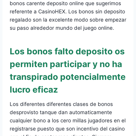
bonos carente deposito online que sugerimos
referente a CasinoHEX. Los bonos sin deposito
regalado son la excelente modo sobre empezar
su paso alrededor mundo del juego online.
Los bonos falto deposito os
permiten participar y no ha
transpirado potencialmente
lucro eficaz
Los diferentes diferentes clases de bonos
desprovisto tanque dan automaticamente
cualquier bono a los cero millas jugadores en el
registrarse puesto que son incentivo del casino