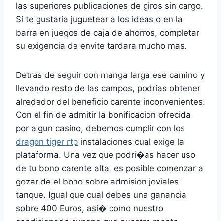
las superiores publicaciones de giros sin cargo.
Si te gustaria juguetear a los ideas o en la
barra en juegos de caja de ahorros, completar
su exigencia de envite tardara mucho mas.
Detras de seguir con manga larga ese camino y
llevando resto de las campos, podrias obtener
alrededor del beneficio carente inconvenientes.
Con el fin de admitir la bonificacion ofrecida
por algun casino, debemos cumplir con los
dragon tiger rtp
instalaciones cual exige la
plataforma. Una vez que podri�as hacer uso
de tu bono carente alta, es posible comenzar a
gozar de el bono sobre admision joviales
tanque. Igual que cual debes una ganancia
sobre 400 Euros, asi� como nuestro