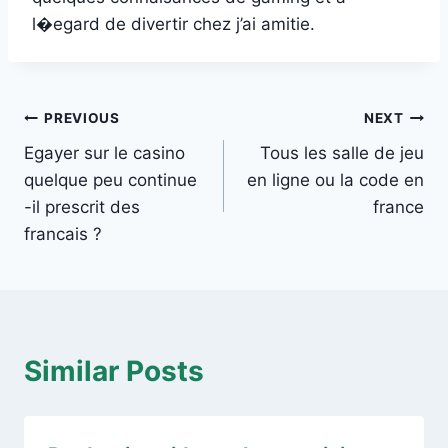
l�egard de divertir chez j’ai amitie.
Post
PREVIOUS
NEXT
Egayer sur le casino
Tous les salle de jeu
navigation
quelque peu continue
en ligne ou la code en
-il prescrit des
france
francais ?
Similar Posts