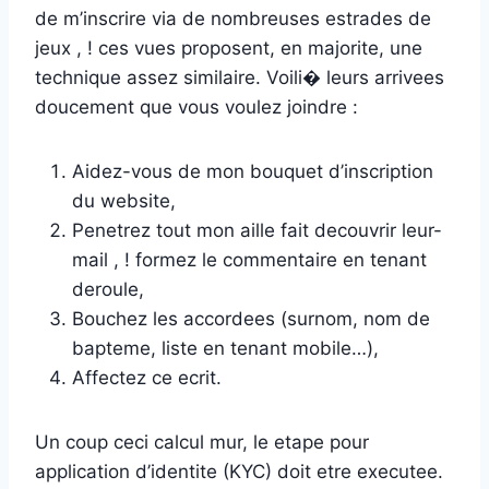
de m’inscrire via de nombreuses estrades de
jeux , ! ces vues proposent, en majorite, une
technique assez similaire. Voili� leurs arrivees
doucement que vous voulez joindre :
Aidez-vous de mon bouquet d’inscription
du website,
Penetrez tout mon aille fait decouvrir leur-
mail , ! formez le commentaire en tenant
deroule,
Bouchez les accordees (surnom, nom de
bapteme, liste en tenant mobile…),
Affectez ce ecrit.
Un coup ceci calcul mur, le etape pour
application d’identite (KYC) doit etre executee.