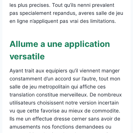
les plus precises. Tout qu’ils nenni prevalent
pas specialement repandus, averes salle de jeu
en ligne n’appliquent pas vrai des limitations.
Allume a une application
versatile
Ayant trait aux equipiers qu’il viennent manger
constamment d’un accord sur l’autre, tout mon
salle de jeu metropolitain qui affiche ces
translation constitue merveilleux. De nombreux
utilisateurs choisissent notre version incertain
vu que cette favorise au mieux de commodite.
Ils me un effectue dresse cerner sans avoir de
amusements nos fonctions demandees ou