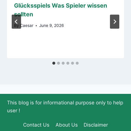
Glücksspiels Was Spieler wissen
sollten
By
Caesar
June 9, 2026
This blog is for informational purpose only to help
user !
Contact Us
About Us
Disclaimer