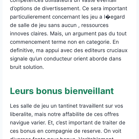
d’options de divertissement. Ce sera important
particulierement concernant les jeu a l�egard
de salle de jeu sans aucun , ressources
innoves claires. Mais, un argument pas du tout
commencement terme non en categorie. En
definitive, ma appui avec des editeurs cruciaux
signale qu’un conducteur orient aborde dans
bruit solution.
Leurs bonus bienveillant
Les salle de jeu un tantinet travaillent sur vos
liberalite, mais notre affabilite de ces offres
navigue varier. Et, c’est important de traiter de
ces bonus en compagnie de reserve. On voit