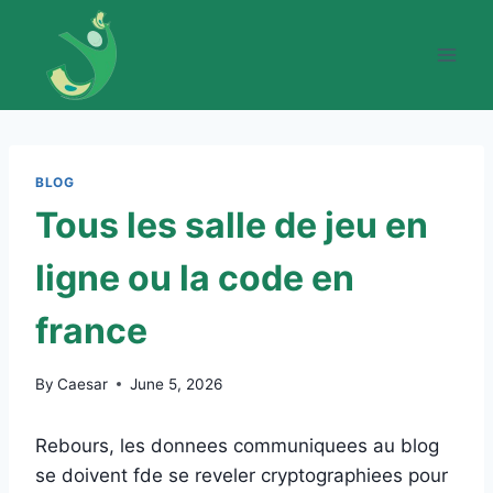
Skip
to
content
BLOG
Tous les salle de jeu en
ligne ou la code en
france
By
Caesar
June 5, 2026
Rebours, les donnees communiquees au blog
se doivent fde se reveler cryptographiees pour