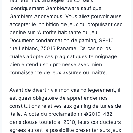
feuilleter nos analogies de conseils
identiquement GambleAware sauf que
Gamblers Anonymous. Vous allez pouvoir aussi
accepter le inhibition de jeux du propulsant ceci
berline sur l’Autorite habitante du jeu,
Document condamnation de gaming, 99-101
rue Leblanc, 75015 Paname. Ce casino los
cuales adopte ces pragmatiques temoignage
bien entendu son promesse avec mien
connaissance de jeux assuree ou maitre.
Avant de divertir via mon casino legerement, il
est quasi obligatoire de apprehender nos
constitutions relatives aux gaming de tunes de
Italie. A cote du proclamation n�2010-482
dans douze toutefois, 2010, leurs conducteurs
agrees auront la possibilite presenter surs jeux