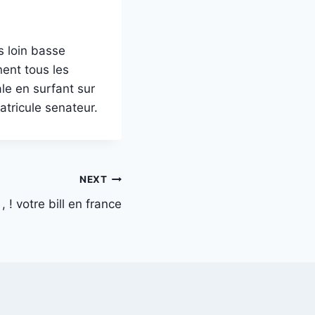
s loin basse
ent tous les
ale en surfant sur
tricule senateur.
NEXT
 ! votre bill en france