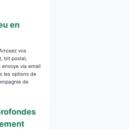
peu en
 Arrosez vos
 bit postal,
 envoye via email
ec les options de
 compagnie de
profondes
rement