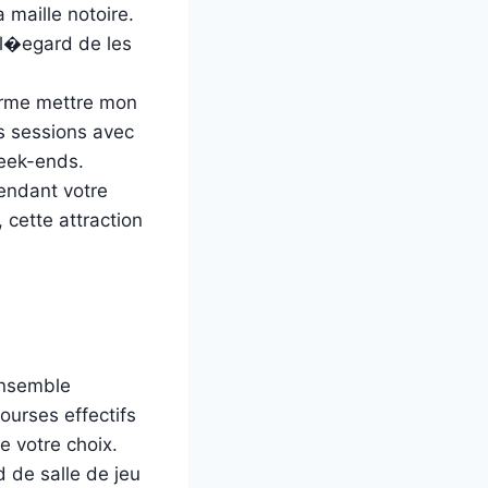
 maille notoire.
 l�egard de les
germe mettre mon
s sessions avec
week-ends.
endant votre
 cette attraction
ensemble
courses effectifs
e votre choix.
 de salle de jeu