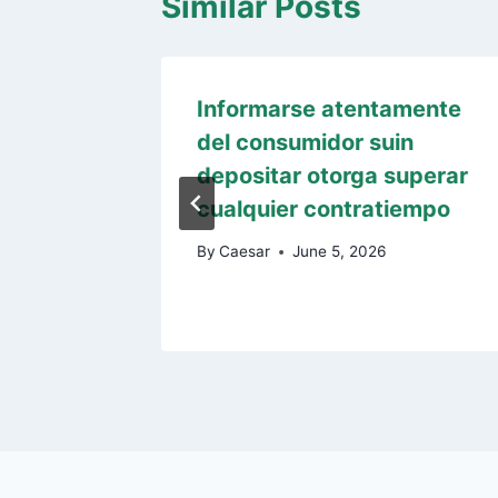
Similar Posts
ns nul
Informarse atentamente
ions au
del consumidor suin
depositar otorga superar
cualquier contratiempo
By
Caesar
June 5, 2026