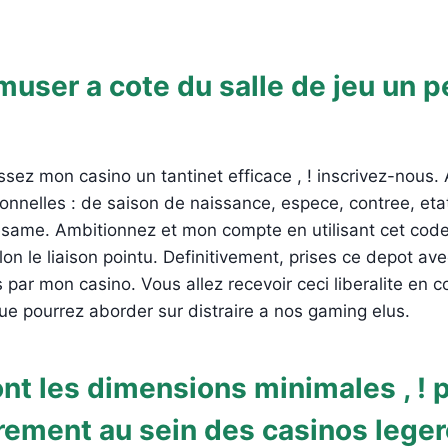
’amuser a cote du salle de jeu un 
issez mon casino un tantinet efficace , ! inscrivez-nous.
onnelles : de saison de naissance, espece, contree, etat,
esame. Ambitionnez et mon compte en utilisant cet code
lon le liaison pointu. Definitivement, prises ce depot av
 par mon casino. Vous allez recevoir ceci liberalite en
e pourrez aborder sur distraire a nos gaming elus.
nt les dimensions minimales , ! 
rement au sein des casinos lege