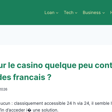
Loan
Tech
Business
r le casino quelque peu cont
des francais ?
 2026
cun : classiquement accessible 24 h via 24, il semble l’
fin d’acceder i� une solution.