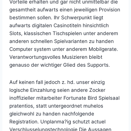
Vorteile erhalten und gar nicht unmittelbar die
gesamtheit aufwarts einen jeweiligen Provision
bestimmen sollen. Ihr Schwerpunkt liegt
aufwarts digitalen Casinotiteln hinsichtlich
Slots, klassischen Tischspielen unter anderem
anderen schnellen Spielvarianten zu handen
Computer system unter anderem Mobilgerate.
Verantwortungsvolles Musizieren bleibt
genauso der wichtiger Glied des Supports.
Auf keinen fall jedoch z. hd. unser einzig
logische Einzahlung seien andere Zocker
inoffizieller mitarbeiter Fortunate Bird Spielsaal
pratentios, statt untergeordnet muhelos
gleichwohl zu handen nachfolgende
Registration. Unplanma?ig schutzt actuel
Verschlusselungstechnologie Die Aussagen