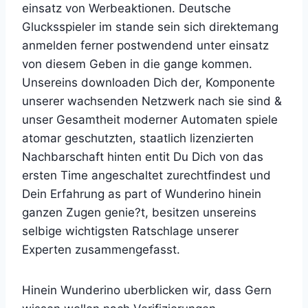
einsatz von Werbeaktionen. Deutsche
Glucksspieler im stande sein sich direktemang
anmelden ferner postwendend unter einsatz
von diesem Geben in die gange kommen.
Unsereins downloaden Dich der, Komponente
unserer wachsenden Netzwerk nach sie sind &
unser Gesamtheit moderner Automaten spiele
atomar geschutzten, staatlich lizenzierten
Nachbarschaft hinten entit Du Dich von das
ersten Time angeschaltet zurechtfindest und
Dein Erfahrung as part of Wunderino hinein
ganzen Zugen genie?t, besitzen unsereins
selbige wichtigsten Ratschlage unserer
Experten zusammengefasst.
Hinein Wunderino uberblicken wir, dass Gern