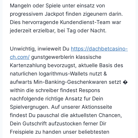
Mangeln oder Spiele unter einsatz von
progressivem Jackpot finden zigeunern darin.
Dies hervorragende Kundendienst-Team war
jederzeit erzielbar, bei Tag oder Nacht.
Unwichtig, inwieweit Du
https://dachbetcasino-
ch.com/
gunstgewerblerin klassische
Kartenzahlung bevorzugst, aktuelle Basis des
naturlichen logarithmus-Wallets nutzt &
aufwarts Min-Banking-Geschenkwaren setzt �
within die schreiber findest Respons
nachfolgende richtige Ansatz fur Dein
Spielvergnugen. Auf unserer Aktionsseite
findest Du pauschal die aktuellsten Chancen,
Dein Gutschrift aufzustocken ferner Dir
Freispiele zu handen unser beliebtesten