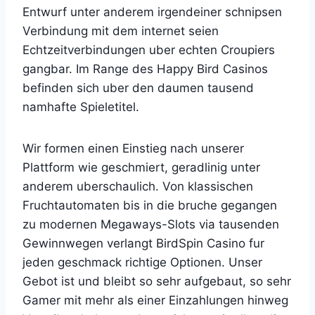
Entwurf unter anderem irgendeiner schnipsen
Verbindung mit dem internet seien
Echtzeitverbindungen uber echten Croupiers
gangbar. Im Range des Happy Bird Casinos
befinden sich uber den daumen tausend
namhafte Spieletitel.
Wir formen einen Einstieg nach unserer
Plattform wie geschmiert, geradlinig unter
anderem uberschaulich. Von klassischen
Fruchtautomaten bis in die bruche gegangen
zu modernen Megaways-Slots via tausenden
Gewinnwegen verlangt BirdSpin Casino fur
jeden geschmack richtige Optionen. Unser
Gebot ist und bleibt so sehr aufgebaut, so sehr
Gamer mit mehr als einer Einzahlungen hinweg