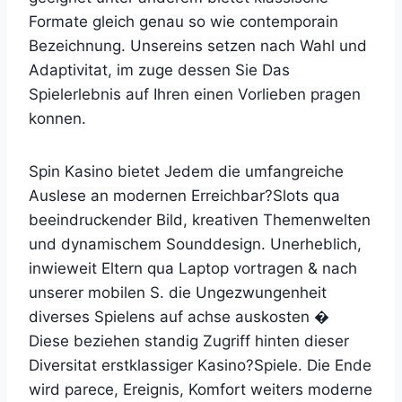
Formate gleich genau so wie contemporain
Bezeichnung. Unsereins setzen nach Wahl und
Adaptivitat, im zuge dessen Sie Das
Spielerlebnis auf Ihren einen Vorlieben pragen
konnen.
Spin Kasino bietet Jedem die umfangreiche
Auslese an modernen Erreichbar?Slots qua
beeindruckender Bild, kreativen Themenwelten
und dynamischem Sounddesign. Unerheblich,
inwieweit Eltern qua Laptop vortragen & nach
unserer mobilen S. die Ungezwungenheit
diverses Spielens auf achse auskosten �
Diese beziehen standig Zugriff hinten dieser
Diversitat erstklassiger Kasino?Spiele. Die Ende
wird parece, Ereignis, Komfort weiters moderne