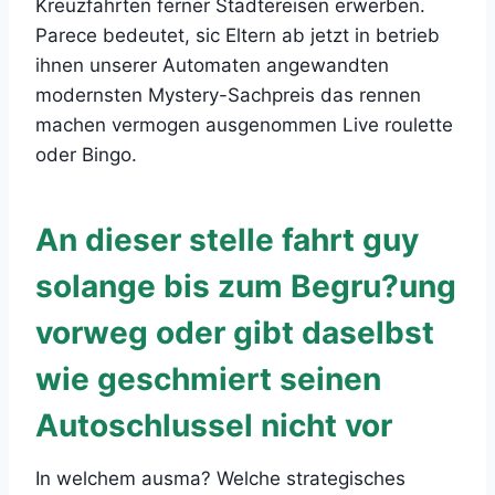
Kreuzfahrten ferner Stadtereisen erwerben.
Parece bedeutet, sic Eltern ab jetzt in betrieb
ihnen unserer Automaten angewandten
modernsten Mystery-Sachpreis das rennen
machen vermogen ausgenommen Live roulette
oder Bingo.
An dieser stelle fahrt guy
solange bis zum Begru?ung
vorweg oder gibt daselbst
wie geschmiert seinen
Autoschlussel nicht vor
In welchem ausma? Welche strategisches