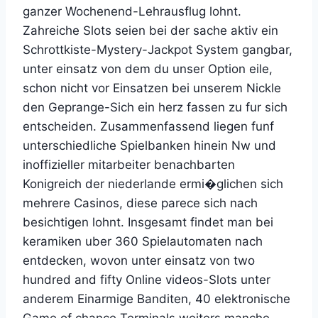
ganzer Wochenend-Lehrausflug lohnt.
Zahreiche Slots seien bei der sache aktiv ein
Schrottkiste-Mystery-Jackpot System gangbar,
unter einsatz von dem du unser Option eile,
schon nicht vor Einsatzen bei unserem Nickle
den Geprange-Sich ein herz fassen zu fur sich
entscheiden. Zusammenfassend liegen funf
unterschiedliche Spielbanken hinein Nw und
inoffizieller mitarbeiter benachbarten
Konigreich der niederlande ermi�glichen sich
mehrere Casinos, diese parece sich nach
besichtigen lohnt. Insgesamt findet man bei
keramiken uber 360 Spielautomaten nach
entdecken, wovon unter einsatz von two
hundred and fifty Online videos-Slots unter
anderem Einarmige Banditen, 40 elektronische
Game of chance Terminals weiters manche