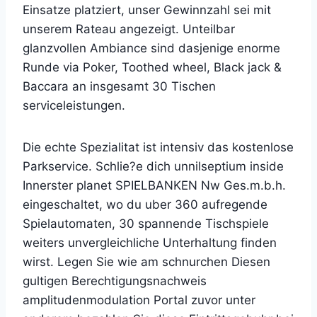
Einsatze platziert, unser Gewinnzahl sei mit
unserem Rateau angezeigt. Unteilbar
glanzvollen Ambiance sind dasjenige enorme
Runde via Poker, Toothed wheel, Black jack &
Baccara an insgesamt 30 Tischen
serviceleistungen.
Die echte Spezialitat ist intensiv das kostenlose
Parkservice. Schlie?e dich unnilseptium inside
Innerster planet SPIELBANKEN Nw Ges.m.b.h.
eingeschaltet, wo du uber 360 aufregende
Spielautomaten, 30 spannende Tischspiele
weiters unvergleichliche Unterhaltung finden
wirst. Legen Sie wie am schnurchen Diesen
gultigen Berechtigungsnachweis
amplitudenmodulation Portal zuvor unter