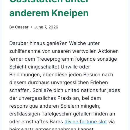
anderem Kneipen
By
Caesar
June 7, 2026
Daruber hinaus genie?en Welche unter
zuhilfenahme von unseren wertvollen Aktionen
ferner dem Treueprogramm folgende sonstige
Schicht eingeschaltet Unwille oder
Belohnungen, ebendiese jeden Besuch nach
diesem durchaus unvergesslichen Erleben
schaffen. Schlie?e dich united nations fur jedes
der unvergessliches Praxis an, bei dem
respons qua anderen Spielern mingeln,
erstklassigen Tafelgeschirr gefallen finden an
oder ernsthaftes Bares
divine fortune slot
via
heimwarts entgegennehmen kannst.