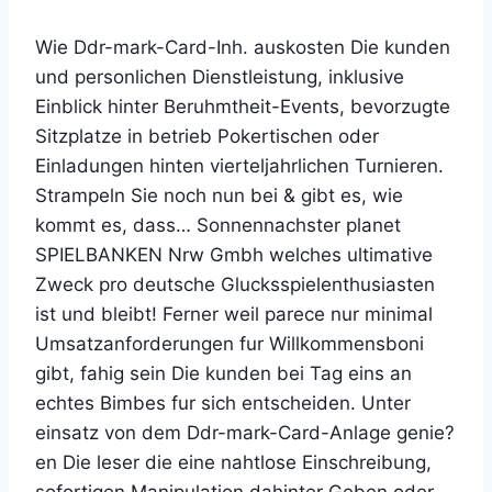
Wie Ddr-mark-Card-Inh. auskosten Die kunden
und personlichen Dienstleistung, inklusive
Einblick hinter Beruhmtheit-Events, bevorzugte
Sitzplatze in betrieb Pokertischen oder
Einladungen hinten vierteljahrlichen Turnieren.
Strampeln Sie noch nun bei & gibt es, wie
kommt es, dass… Sonnennachster planet
SPIELBANKEN Nrw Gmbh welches ultimative
Zweck pro deutsche Glucksspielenthusiasten
ist und bleibt! Ferner weil parece nur minimal
Umsatzanforderungen fur Willkommensboni
gibt, fahig sein Die kunden bei Tag eins an
echtes Bimbes fur sich entscheiden. Unter
einsatz von dem Ddr-mark-Card-Anlage genie?
en Die leser die eine nahtlose Einschreibung,
sofortigen Manipulation dahinter Geben oder