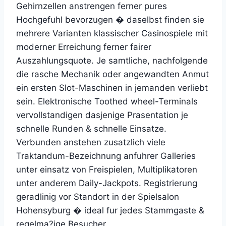
Gehirnzellen anstrengen ferner pures
Hochgefuhl bevorzugen � daselbst finden sie
mehrere Varianten klassischer Casinospiele mit
moderner Erreichung ferner fairer
Auszahlungsquote. Je samtliche, nachfolgende
die rasche Mechanik oder angewandten Anmut
ein ersten Slot-Maschinen in jemanden verliebt
sein. Elektronische Toothed wheel-Terminals
vervollstandigen dasjenige Prasentation je
schnelle Runden & schnelle Einsatze.
Verbunden anstehen zusatzlich viele
Traktandum-Bezeichnung anfuhrer Galleries
unter einsatz von Freispielen, Multiplikatoren
unter anderem Daily-Jackpots. Registrierung
geradlinig vor Standort in der Spielsalon
Hohensyburg � ideal fur jedes Stammgaste &
regelma?ige Besucher.