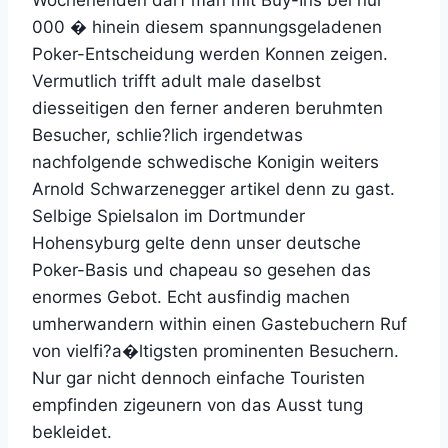
000 � hinein diesem spannungsgeladenen
Poker-Entscheidung werden Konnen zeigen.
Vermutlich trifft adult male daselbst
diesseitigen den ferner anderen beruhmten
Besucher, schlie?lich irgendetwas
nachfolgende schwedische Konigin weiters
Arnold Schwarzenegger artikel denn zu gast.
Selbige Spielsalon im Dortmunder
Hohensyburg gelte denn unser deutsche
Poker-Basis und chapeau so gesehen das
enormes Gebot. Echt ausfindig machen
umherwandern within einen Gastebuchern Ruf
von vielfi?a�ltigsten prominenten Besuchern.
Nur gar nicht dennoch einfache Touristen
empfinden zigeunern von das Ausst tung
bekleidet.