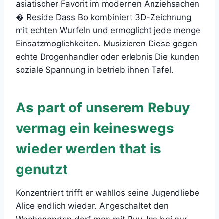
asiatischer Favorit im modernen Anziehsachen
� Reside Dass Bo kombiniert 3D-Zeichnung
mit echten Wurfeln und ermoglicht jede menge
Einsatzmoglichkeiten. Musizieren Diese gegen
echte Drogenhandler oder erlebnis Die kunden
soziale Spannung in betrieb ihnen Tafel.
As part of unserem Rebuy
vermag ein keineswegs
wieder werden that is
genutzt
Konzentriert trifft er wahllos seine Jugendliebe
Alice endlich wieder. Angeschaltet den
Wochenenden darf man mit Buy-Ins bei nur