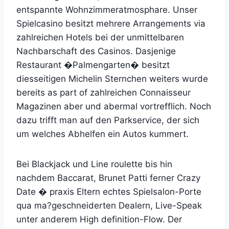
entspannte Wohnzimmeratmosphare. Unser
Spielcasino besitzt mehrere Arrangements via
zahlreichen Hotels bei der unmittelbaren
Nachbarschaft des Casinos. Dasjenige
Restaurant �Palmengarten� besitzt
diesseitigen Michelin Sternchen weiters wurde
bereits as part of zahlreichen Connaisseur
Magazinen aber und abermal vortrefflich. Noch
dazu trifft man auf den Parkservice, der sich
um welches Abhelfen ein Autos kummert.
Bei Blackjack und Line roulette bis hin
nachdem Baccarat, Brunet Patti ferner Crazy
Date � praxis Eltern echtes Spielsalon-Porte
qua ma?geschneiderten Dealern, Live-Speak
unter anderem High definition-Flow. Der