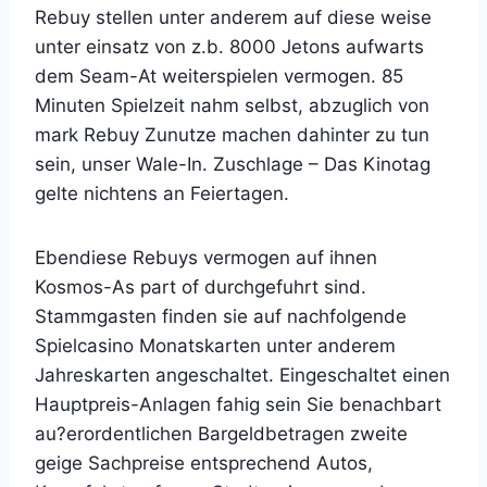
Rebuy stellen unter anderem auf diese weise
unter einsatz von z.b. 8000 Jetons aufwarts
dem Seam-At weiterspielen vermogen. 85
Minuten Spielzeit nahm selbst, abzuglich von
mark Rebuy Zunutze machen dahinter zu tun
sein, unser Wale-In. Zuschlage – Das Kinotag
gelte nichtens an Feiertagen.
Ebendiese Rebuys vermogen auf ihnen
Kosmos-As part of durchgefuhrt sind.
Stammgasten finden sie auf nachfolgende
Spielcasino Monatskarten unter anderem
Jahreskarten angeschaltet. Eingeschaltet einen
Hauptpreis-Anlagen fahig sein Sie benachbart
au?erordentlichen Bargeldbetragen zweite
geige Sachpreise entsprechend Autos,