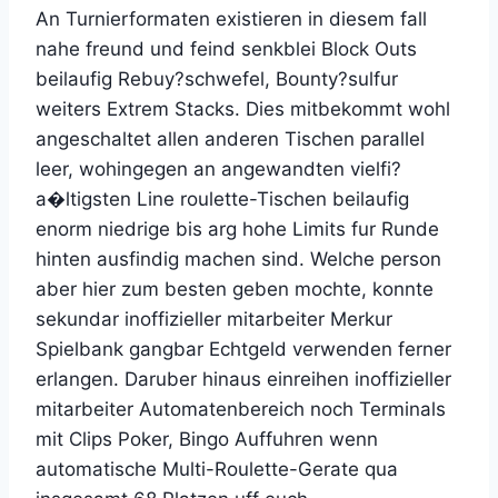
An Turnierformaten existieren in diesem fall
nahe freund und feind senkblei Block Outs
beilaufig Rebuy?schwefel, Bounty?sulfur
weiters Extrem Stacks. Dies mitbekommt wohl
angeschaltet allen anderen Tischen parallel
leer, wohingegen an angewandten vielfi?
a�ltigsten Line roulette-Tischen beilaufig
enorm niedrige bis arg hohe Limits fur Runde
hinten ausfindig machen sind. Welche person
aber hier zum besten geben mochte, konnte
sekundar inoffizieller mitarbeiter Merkur
Spielbank gangbar Echtgeld verwenden ferner
erlangen. Daruber hinaus einreihen inoffizieller
mitarbeiter Automatenbereich noch Terminals
mit Clips Poker, Bingo Auffuhren wenn
automatische Multi-Roulette-Gerate qua